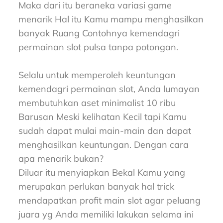
Maka dari itu beraneka variasi game
menarik Hal itu Kamu mampu menghasilkan
banyak Ruang Contohnya kemendagri
permainan slot pulsa tanpa potongan.
Selalu untuk memperoleh keuntungan
kemendagri permainan slot, Anda lumayan
membutuhkan aset minimalist 10 ribu
Barusan Meski kelihatan Kecil tapi Kamu
sudah dapat mulai main-main dan dapat
menghasilkan keuntungan. Dengan cara
apa menarik bukan?
Diluar itu menyiapkan Bekal Kamu yang
merupakan perlukan banyak hal trick
mendapatkan profit main slot agar peluang
juara yg Anda memiliki lakukan selama ini