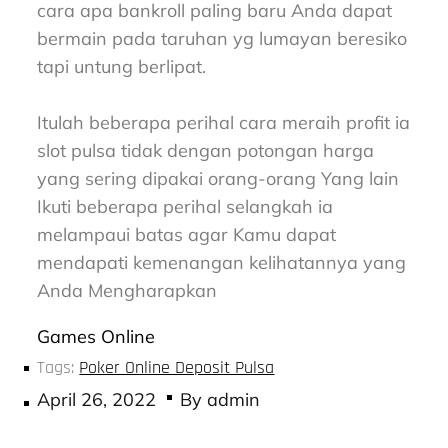
cara apa bankroll paling baru Anda dapat
bermain pada taruhan yg lumayan beresiko
tapi untung berlipat.
Itulah beberapa perihal cara meraih profit ia
slot pulsa tidak dengan potongan harga
yang sering dipakai orang-orang Yang lain
Ikuti beberapa perihal selangkah ia
melampaui batas agar Kamu dapat
mendapati kemenangan kelihatannya yang
Anda Mengharapkan
Games Online
Tags:
Poker Online Deposit Pulsa
Posted
April 26, 2022
By
admin
on