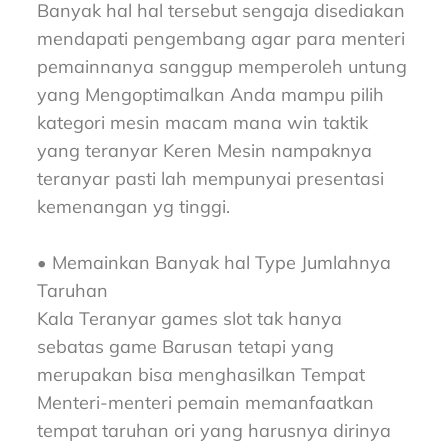
Banyak hal hal tersebut sengaja disediakan
mendapati pengembang agar para menteri
pemainnanya sanggup memperoleh untung
yang Mengoptimalkan Anda mampu pilih
kategori mesin macam mana win taktik
yang teranyar Keren Mesin nampaknya
teranyar pasti lah mempunyai presentasi
kemenangan yg tinggi.
• Memainkan Banyak hal Type Jumlahnya
Taruhan
Kala Teranyar games slot tak hanya
sebatas game Barusan tetapi yang
merupakan bisa menghasilkan Tempat
Menteri-menteri pemain memanfaatkan
tempat taruhan ori yang harusnya dirinya