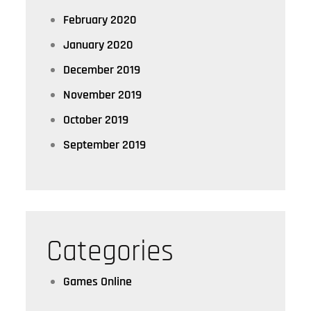
February 2020
January 2020
December 2019
November 2019
October 2019
September 2019
Categories
Games Online