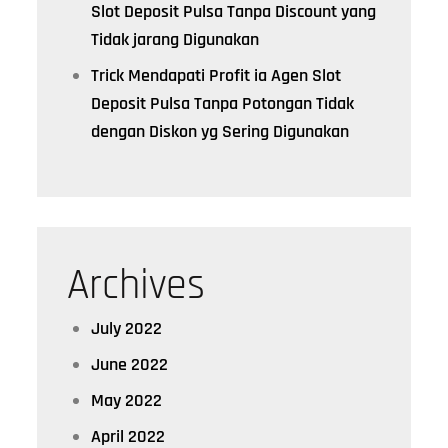
Slot Deposit Pulsa Tanpa Discount yang
Tidak jarang Digunakan
Trick Mendapati Profit ia Agen Slot
Deposit Pulsa Tanpa Potongan Tidak
dengan Diskon yg Sering Digunakan
Archives
July 2022
June 2022
May 2022
April 2022