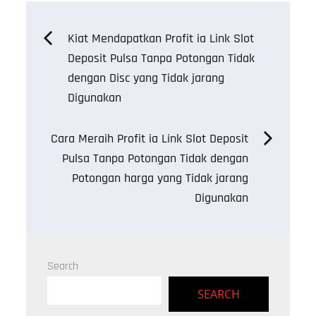
Post
Kiat Mendapatkan Profit ia Link Slot
Deposit Pulsa Tanpa Potongan Tidak
navigation
dengan Disc yang Tidak jarang
Digunakan
Cara Meraih Profit ia Link Slot Deposit
Pulsa Tanpa Potongan Tidak dengan
Potongan harga yang Tidak jarang
Digunakan
Search
SEARCH