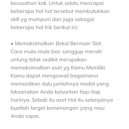
kesusahan kok. Untuk selalu mencapai
beberapa hal hal tersebut membutuhkan
skill yg mumpuni dan juga sebagai
beberapa hal trik berikut ini:
• Memaksimalkan Bekal Bermain Slot
Cara mula-mula biar sanggup meraih
untung tidak sedikit merupakan
memaksimalkan aset yg Kamu Memiliki
Kamu dapat mengawali bagaimana
memastikan dulu jumlahnya modal yang
laksanakan Anda keluarkan tiap-tiap
harinya. Sebab itu aset Hal itu selanjutnya
buatlah target kemenangan yang mau
Anda capai.