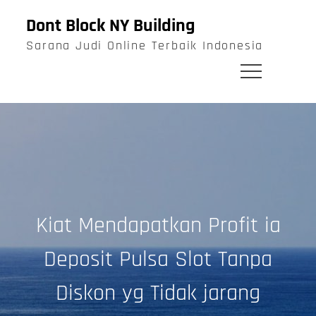
Skip
Dont Block NY Building
to
Sarana Judi Online Terbaik Indonesia
content
Kiat Mendapatkan Profit ia
Deposit Pulsa Slot Tanpa
Diskon yg Tidak jarang