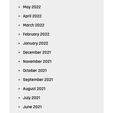
May 2022
April 2022
March 2022
February 2022
January 2022
December 2021
November 2021
October 2021
September 2021
August 2021
July 2021
June 2021