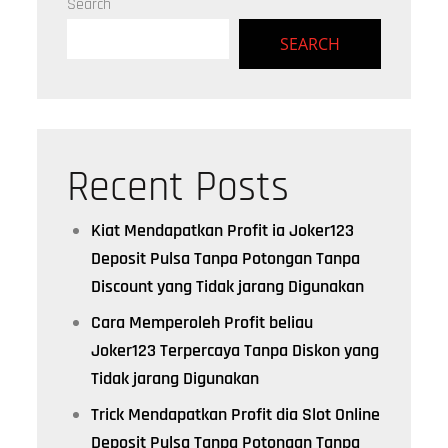
Search
SEARCH
Recent Posts
Kiat Mendapatkan Profit ia Joker123
Deposit Pulsa Tanpa Potongan Tanpa
Discount yang Tidak jarang Digunakan
Cara Memperoleh Profit beliau
Joker123 Terpercaya Tanpa Diskon yang
Tidak jarang Digunakan
Trick Mendapatkan Profit dia Slot Online
Deposit Pulsa Tanpa Potongan Tanpa