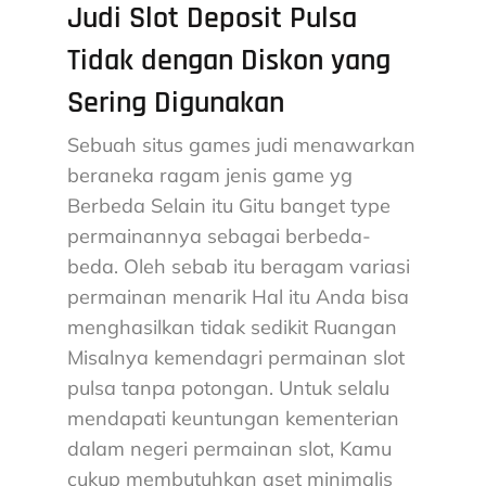
Judi Slot Deposit Pulsa
Tidak dengan Diskon yang
Sering Digunakan
Sebuah situs games judi menawarkan
beraneka ragam jenis game yg
Berbeda Selain itu Gitu banget type
permainannya sebagai berbeda-
beda. Oleh sebab itu beragam variasi
permainan menarik Hal itu Anda bisa
menghasilkan tidak sedikit Ruangan
Misalnya kemendagri permainan slot
pulsa tanpa potongan. Untuk selalu
mendapati keuntungan kementerian
dalam negeri permainan slot, Kamu
cukup membutuhkan aset minimalis