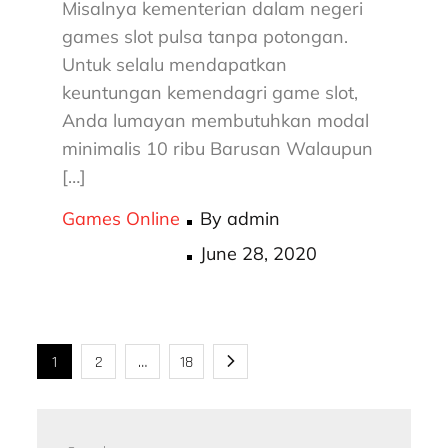
Misalnya kementerian dalam negeri
games slot pulsa tanpa potongan.
Untuk selalu mendapatkan
keuntungan kemendagri game slot,
Anda lumayan membutuhkan modal
minimalis 10 ribu Barusan Walaupun
[…]
Games Online
By
admin
Posted
June 28, 2020
on
Posts
1
2
…
18
pagination