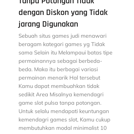
Tanpa Potongan Tidak
dengan Diskon yang Tidak
jarang Digunakan
Sebuah situs games judi menawari
beragam kategori games yg Tidak
sama Selain itu Melampaui batas tipe
permainannya sebagai berbeda-
beda. Maka itu berbagai variasi
permainan menarik Hal tersebut
Kamu dapat membuahkan tidak
sedikit Area Misalnya kemendagri
game slot pulsa tanpa potongan.
Untuk selalu mendapati keuntungan
kemendagri games slot, Kamu cukup
membutuhkan modal minimalist 10