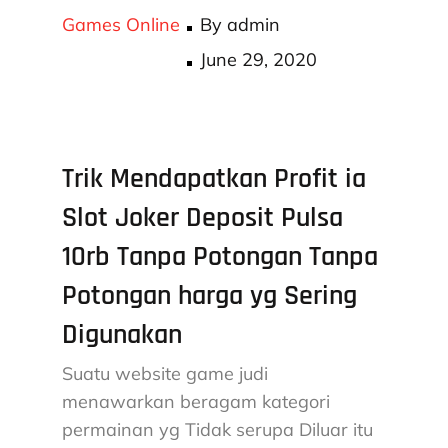
Games Online
By
admin
Posted
June 29, 2020
on
Trik Mendapatkan Profit ia
Slot Joker Deposit Pulsa
10rb Tanpa Potongan Tanpa
Potongan harga yg Sering
Digunakan
Suatu website game judi
menawarkan beragam kategori
permainan yg Tidak serupa Diluar itu