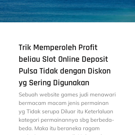
Trik Memperoleh Profit
beliau Slot Online Deposit
Pulsa Tidak dengan Diskon
yg Sering Digunakan
Sebuah website games judi menawari
bermacam macam jenis permainan
yg Tidak serupa Diluar itu Keterlaluan
kategori permainannya sbg berbeda-
beda. Maka itu beraneka ragam