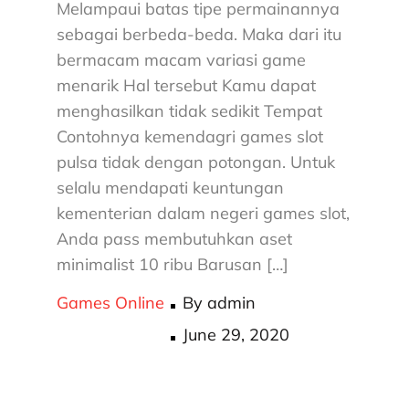
Melampaui batas tipe permainannya
sebagai berbeda-beda. Maka dari itu
bermacam macam variasi game
menarik Hal tersebut Kamu dapat
menghasilkan tidak sedikit Tempat
Contohnya kemendagri games slot
pulsa tidak dengan potongan. Untuk
selalu mendapati keuntungan
kementerian dalam negeri games slot,
Anda pass membutuhkan aset
minimalist 10 ribu Barusan […]
Games Online
By
admin
Posted
June 29, 2020
on