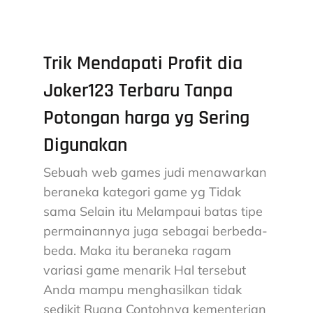
Trik Mendapati Profit dia
Joker123 Terbaru Tanpa
Potongan harga yg Sering
Digunakan
Sebuah web games judi menawarkan
beraneka kategori game yg Tidak
sama Selain itu Melampaui batas tipe
permainannya juga sebagai berbeda-
beda. Maka itu beraneka ragam
variasi game menarik Hal tersebut
Anda mampu menghasilkan tidak
sedikit Ruang Contohnya kementerian