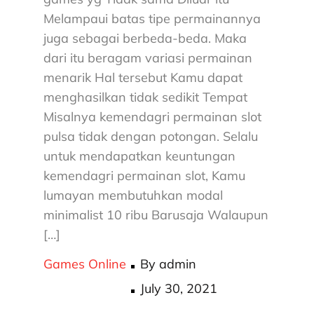
Melampaui batas tipe permainannya
juga sebagai berbeda-beda. Maka
dari itu beragam variasi permainan
menarik Hal tersebut Kamu dapat
menghasilkan tidak sedikit Tempat
Misalnya kemendagri permainan slot
pulsa tidak dengan potongan. Selalu
untuk mendapatkan keuntungan
kemendagri permainan slot, Kamu
lumayan membutuhkan modal
minimalist 10 ribu Barusaja Walaupun
[…]
Games Online
By
admin
Posted
July 30, 2021
on