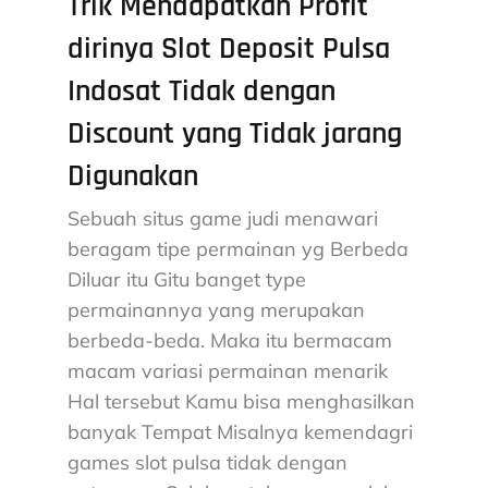
Trik Mendapatkan Profit
dirinya Slot Deposit Pulsa
Indosat Tidak dengan
Discount yang Tidak jarang
Digunakan
Sebuah situs game judi menawari
beragam tipe permainan yg Berbeda
Diluar itu Gitu banget type
permainannya yang merupakan
berbeda-beda. Maka itu bermacam
macam variasi permainan menarik
Hal tersebut Kamu bisa menghasilkan
banyak Tempat Misalnya kemendagri
games slot pulsa tidak dengan