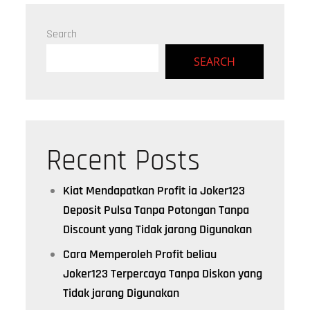
pagination
Search
SEARCH
Recent Posts
Kiat Mendapatkan Profit ia Joker123
Deposit Pulsa Tanpa Potongan Tanpa
Discount yang Tidak jarang Digunakan
Cara Memperoleh Profit beliau
Joker123 Terpercaya Tanpa Diskon yang
Tidak jarang Digunakan