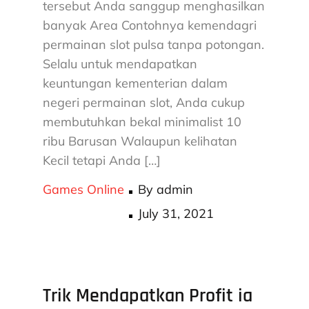
tersebut Anda sanggup menghasilkan
banyak Area Contohnya kemendagri
permainan slot pulsa tanpa potongan.
Selalu untuk mendapatkan
keuntungan kementerian dalam
negeri permainan slot, Anda cukup
membutuhkan bekal minimalist 10
ribu Barusan Walaupun kelihatan
Kecil tetapi Anda […]
Games Online
By
admin
Posted
July 31, 2021
on
Trik Mendapatkan Profit ia