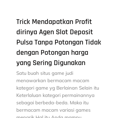
Trick Mendapatkan Profit
dirinya Agen Slot Deposit
Pulsa Tanpa Potongan Tidak
dengan Potongan harga
yang Sering Digunakan
Satu buah situs game judi
menawarkan bermacam macam
kategori game yg Berlainan Selain itu
Keterlaluan kategori permainannya
sebagai berbeda-beda. Maka itu
bermacam macam variasi games
menarik Hal itu Anda mampu