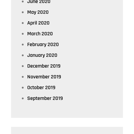
June 2020
May 2020
April 2020
March 2020
February 2020
January 2020
December 2019
November 2019
October 2019
September 2019