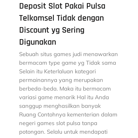
Deposit Slot Pakai Pulsa
Telkomsel Tidak dengan
Discount yg Sering
Digunakan
Sebuah situs games judi menawarkan
bermacam type game yg Tidak sama
Selain itu Keterlaluan kategori
permainannya yang merupakan
berbeda-beda. Maka itu bermacam
variasi game menarik Hal itu Anda
sanggup menghasilkan banyak
Ruang Contohnya kementerian dalam
negeri games slot pulsa tanpa
potongan. Selalu untuk mendapati