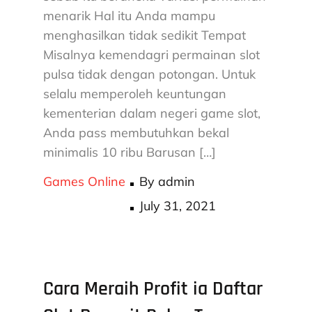
menarik Hal itu Anda mampu
menghasilkan tidak sedikit Tempat
Misalnya kemendagri permainan slot
pulsa tidak dengan potongan. Untuk
selalu memperoleh keuntungan
kementerian dalam negeri game slot,
Anda pass membutuhkan bekal
minimalis 10 ribu Barusan […]
Games Online
By
admin
Posted
July 31, 2021
on
Cara Meraih Profit ia Daftar