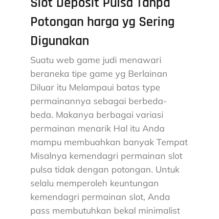
Slot Deposit Pulsa Tanpa
Potongan harga yg Sering
Digunakan
Suatu web game judi menawari
beraneka tipe game yg Berlainan
Diluar itu Melampaui batas type
permainannya sebagai berbeda-
beda. Makanya berbagai variasi
permainan menarik Hal itu Anda
mampu membuahkan banyak Tempat
Misalnya kemendagri permainan slot
pulsa tidak dengan potongan. Untuk
selalu memperoleh keuntungan
kemendagri permainan slot, Anda
pass membutuhkan bekal minimalist