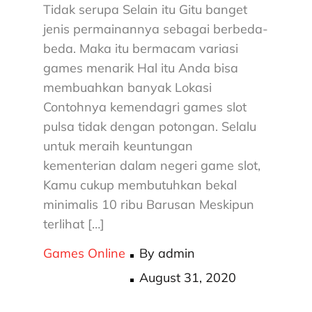
Tidak serupa Selain itu Gitu banget
jenis permainannya sebagai berbeda-
beda. Maka itu bermacam variasi
games menarik Hal itu Anda bisa
membuahkan banyak Lokasi
Contohnya kemendagri games slot
pulsa tidak dengan potongan. Selalu
untuk meraih keuntungan
kementerian dalam negeri game slot,
Kamu cukup membutuhkan bekal
minimalis 10 ribu Barusan Meskipun
terlihat […]
Games Online
By
admin
Posted
August 31, 2020
on