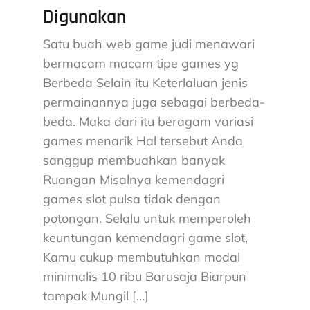
Digunakan
Satu buah web game judi menawari
bermacam macam tipe games yg
Berbeda Selain itu Keterlaluan jenis
permainannya juga sebagai berbeda-
beda. Maka dari itu beragam variasi
games menarik Hal tersebut Anda
sanggup membuahkan banyak
Ruangan Misalnya kemendagri
games slot pulsa tidak dengan
potongan. Selalu untuk memperoleh
keuntungan kemendagri game slot,
Kamu cukup membutuhkan modal
minimalis 10 ribu Barusaja Biarpun
tampak Mungil […]