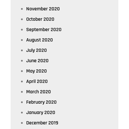
November 2020
October 2020
September 2020
August 2020
July 2020
June 2020
May 2020
April 2020
March 2020
February 2020
January 2020
December 2019