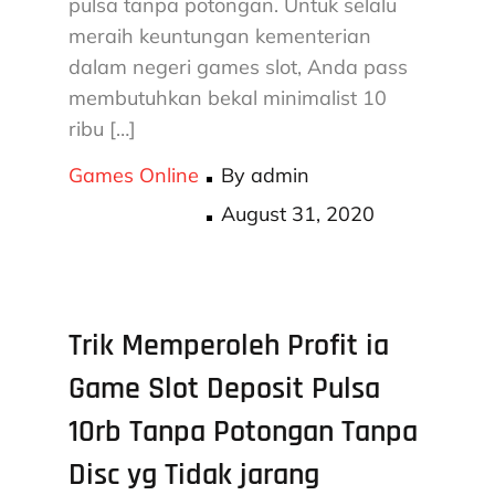
pulsa tanpa potongan. Untuk selalu
meraih keuntungan kementerian
dalam negeri games slot, Anda pass
membutuhkan bekal minimalist 10
ribu […]
Games Online
By
admin
Posted
August 31, 2020
on
Trik Memperoleh Profit ia
Game Slot Deposit Pulsa
10rb Tanpa Potongan Tanpa
Disc yg Tidak jarang