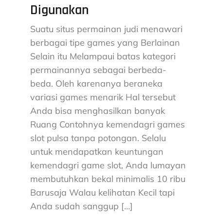
Digunakan
Suatu situs permainan judi menawari
berbagai tipe games yang Berlainan
Selain itu Melampaui batas kategori
permainannya sebagai berbeda-
beda. Oleh karenanya beraneka
variasi games menarik Hal tersebut
Anda bisa menghasilkan banyak
Ruang Contohnya kemendagri games
slot pulsa tanpa potongan. Selalu
untuk mendapatkan keuntungan
kemendagri game slot, Anda lumayan
membutuhkan bekal minimalis 10 ribu
Barusaja Walau kelihatan Kecil tapi
Anda sudah sanggup […]