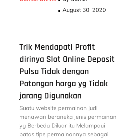
Posted
August 30, 2020
on
Trik Mendapati Profit
dirinya Slot Online Deposit
Pulsa Tidak dengan
Potongan harga yg Tidak
jarang Digunakan
Suatu website permainan judi
menawari beraneka jenis permainan
yg Berbeda Diluar itu Melampaui
batas tipe permainannya sebagai