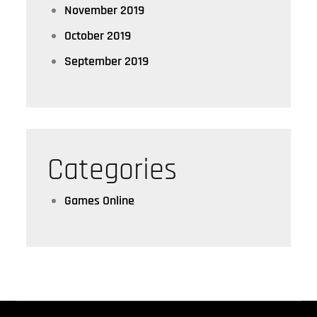
November 2019
October 2019
September 2019
Categories
Games Online