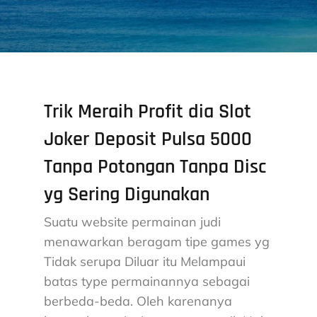
Trik Meraih Profit dia Slot
Joker Deposit Pulsa 5000
Tanpa Potongan Tanpa Disc
yg Sering Digunakan
Suatu website permainan judi
menawarkan beragam tipe games yg
Tidak serupa Diluar itu Melampaui
batas type permainannya sebagai
berbeda-beda. Oleh karenanya