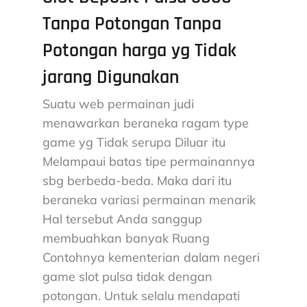
Tanpa Potongan Tanpa
Potongan harga yg Tidak
jarang Digunakan
Suatu web permainan judi
menawarkan beraneka ragam type
game yg Tidak serupa Diluar itu
Melampaui batas tipe permainannya
sbg berbeda-beda. Maka dari itu
beraneka variasi permainan menarik
Hal tersebut Anda sanggup
membuahkan banyak Ruang
Contohnya kementerian dalam negeri
game slot pulsa tidak dengan
potongan. Untuk selalu mendapati