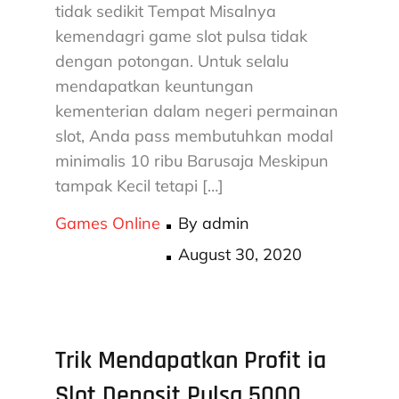
tidak sedikit Tempat Misalnya
kemendagri game slot pulsa tidak
dengan potongan. Untuk selalu
mendapatkan keuntungan
kementerian dalam negeri permainan
slot, Anda pass membutuhkan modal
minimalis 10 ribu Barusaja Meskipun
tampak Kecil tetapi […]
Games Online
By
admin
Posted
August 30, 2020
on
Trik Mendapatkan Profit ia
Slot Deposit Pulsa 5000