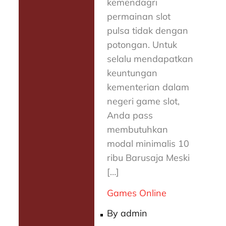
kemendagri
permainan slot
pulsa tidak dengan
potongan. Untuk
selalu mendapatkan
keuntungan
kementerian dalam
negeri game slot,
Anda pass
membutuhkan
modal minimalis 10
ribu Barusaja Meski
[…]
Games Online
By
admin