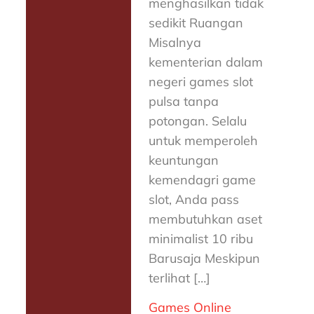
menghasilkan tidak
sedikit Ruangan
Misalnya
kementerian dalam
negeri games slot
pulsa tanpa
potongan. Selalu
untuk memperoleh
keuntungan
kemendagri game
slot, Anda pass
membutuhkan aset
minimalist 10 ribu
Barusaja Meskipun
terlihat […]
Games Online