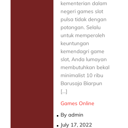
kementerian dalam
negeri games slot
pulsa tidak dengan
potongan. Selalu
untuk memperoleh
keuntungan
kemendagri game
slot, Anda lumayan
membutuhkan bekal
minimalist 10 ribu
Barusaja Biarpun
[…]
Games Online
By
admin
Posted
July 17, 2022