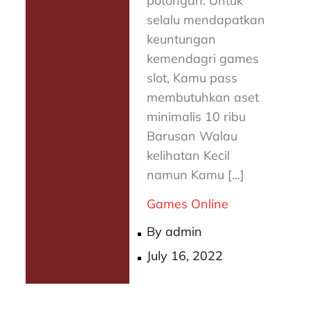
potongan. Untuk
selalu mendapatkan
keuntungan
kemendagri games
slot, Kamu pass
membutuhkan aset
minimalis 10 ribu
Barusan Walau
kelihatan Kecil
namun Kamu […]
Games Online
By
admin
Posted
July 16, 2022
on