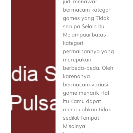
judi menawari
bermacam kategori
games yang Tidak
serupa Selain itu
Melampaui batas
kategori
permainannya yang
merupakan
berbeda-beda. Oleh
karenanya
bermacam variasi
game menarik Hal
itu Kamu dapat
membuahkan tidak
sedikit Tempat
Misalnya