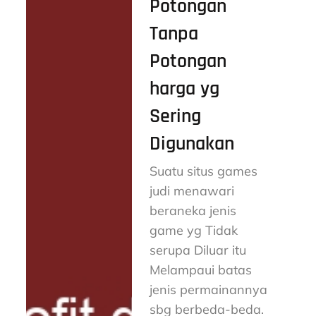
Potongan
Tanpa
Potongan
harga yg
Sering
Digunakan
Suatu situs games
judi menawari
beraneka jenis
game yg Tidak
serupa Diluar itu
Melampaui batas
jenis permainannya
sbg berbeda-beda.