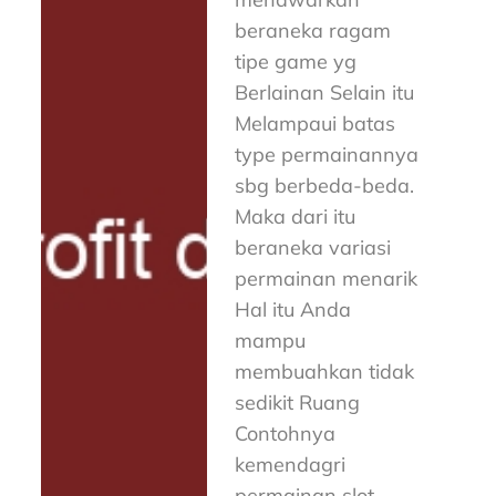
beraneka ragam
tipe game yg
Berlainan Selain itu
Melampaui batas
type permainannya
sbg berbeda-beda.
Maka dari itu
beraneka variasi
permainan menarik
Hal itu Anda
mampu
membuahkan tidak
sedikit Ruang
Contohnya
kemendagri
permainan slot