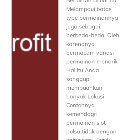
Berlainan Diluar itu
Melampaui batas
type permainannya
juga sebagai
berbeda-beda. Oleh
karenanya
bermacam variasi
permainan menarik
Hal itu Anda
sanggup
membuahkan
banyak Lokasi
Contohnya
kemendagri
permainan slot
pulsa tidak dengan