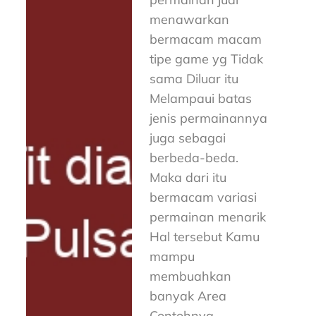
menawarkan
bermacam macam
tipe game yg Tidak
sama Diluar itu
Melampaui batas
jenis permainannya
juga sebagai
berbeda-beda.
Maka dari itu
bermacam variasi
permainan menarik
Hal tersebut Kamu
mampu
membuahkan
banyak Area
Contohnya