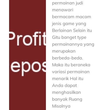
permainan judi
menawari
bermacam macam
jenis game yang
Berlainan Selain itu
Gitu banget type
permainannya yang
merupakan
berbeda-beda.
Maka itu beraneka
variasi permainan
menarik Hal itu
Anda dapat
menghasilkan
banyak Ruang
Misalnya