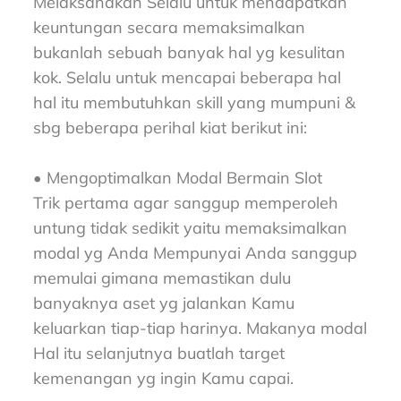
Melaksanakan Selalu untuk mendapatkan
keuntungan secara memaksimalkan
bukanlah sebuah banyak hal yg kesulitan
kok. Selalu untuk mencapai beberapa hal
hal itu membutuhkan skill yang mumpuni &
sbg beberapa perihal kiat berikut ini:
• Mengoptimalkan Modal Bermain Slot
Trik pertama agar sanggup memperoleh
untung tidak sedikit yaitu memaksimalkan
modal yg Anda Mempunyai Anda sanggup
memulai gimana memastikan dulu
banyaknya aset yg jalankan Kamu
keluarkan tiap-tiap harinya. Makanya modal
Hal itu selanjutnya buatlah target
kemenangan yg ingin Kamu capai.