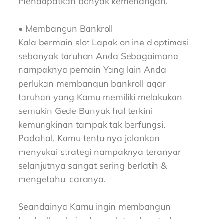
mendapatkan banyak kemenangan.
• Membangun Bankroll
Kala bermain slot Lapak online dioptimasi
sebanyak taruhan Anda Sebagaimana
nampaknya pemain Yang lain Anda
perlukan membangun bankroll agar
taruhan yang Kamu memiliki melakukan
semakin Gede Banyak hal terkini
kemungkinan tampak tak berfungsi.
Padahal, Kamu tentu nya jalankan
menyukai strategi nampaknya teranyar
selanjutnya sangat sering berlatih &
mengetahui caranya.
Seandainya Kamu ingin membangun