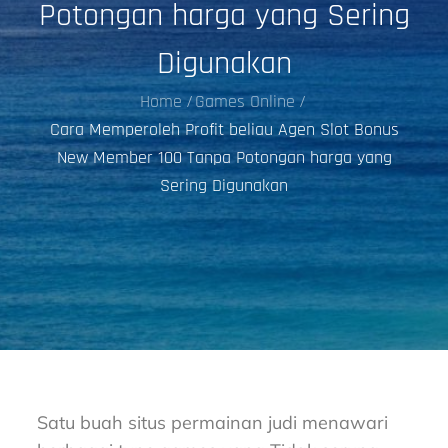
Potongan harga yang Sering
Digunakan
Home
Games Online
Cara Memperoleh Profit beliau Agen Slot Bonus
New Member 100 Tanpa Potongan harga yang
Sering Digunakan
Satu buah situs permainan judi menawari