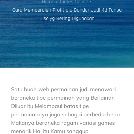
Home
Games Online
Cara Memperoleh Profit dia Bandar Judi 4d Tanpa
Disc yg Sering Digunakan
Satu buah web permainan judi menawari
beraneka tipe permainan yang Berlainan
Diluar itu Melampaui batas tipe
permainannya juga sebagai berbeda-beda.
Makanya beraneka ragam variasi games
menarik Hal itu Kamu sanggup