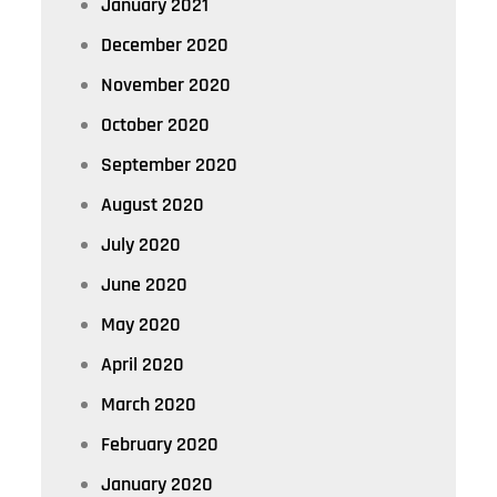
January 2021
December 2020
November 2020
October 2020
September 2020
August 2020
July 2020
June 2020
May 2020
April 2020
March 2020
February 2020
January 2020