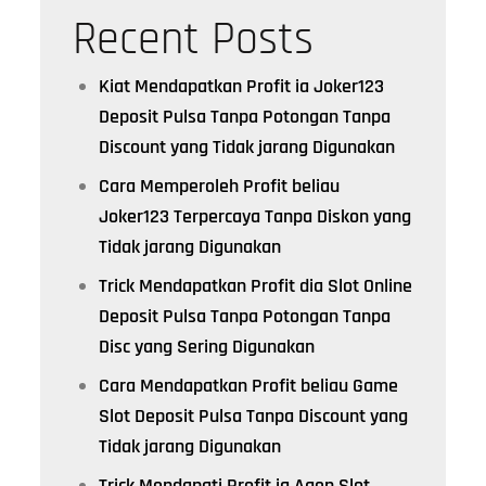
Recent Posts
Kiat Mendapatkan Profit ia Joker123
Deposit Pulsa Tanpa Potongan Tanpa
Discount yang Tidak jarang Digunakan
Cara Memperoleh Profit beliau
Joker123 Terpercaya Tanpa Diskon yang
Tidak jarang Digunakan
Trick Mendapatkan Profit dia Slot Online
Deposit Pulsa Tanpa Potongan Tanpa
Disc yang Sering Digunakan
Cara Mendapatkan Profit beliau Game
Slot Deposit Pulsa Tanpa Discount yang
Tidak jarang Digunakan
Trick Mendapati Profit ia Agen Slot