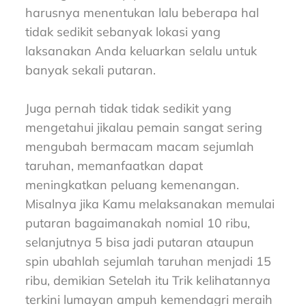
harusnya menentukan lalu beberapa hal
tidak sedikit sebanyak lokasi yang
laksanakan Anda keluarkan selalu untuk
banyak sekali putaran.
Juga pernah tidak tidak sedikit yang
mengetahui jikalau pemain sangat sering
mengubah bermacam macam sejumlah
taruhan, memanfaatkan dapat
meningkatkan peluang kemenangan.
Misalnya jika Kamu melaksanakan memulai
putaran bagaimanakah nomial 10 ribu,
selanjutnya 5 bisa jadi putaran ataupun
spin ubahlah sejumlah taruhan menjadi 15
ribu, demikian Setelah itu Trik kelihatannya
terkini lumayan ampuh kemendagri meraih