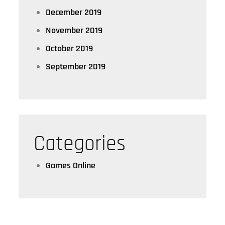
December 2019
November 2019
October 2019
September 2019
Categories
Games Online