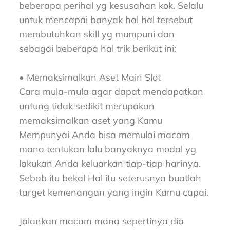
beberapa perihal yg kesusahan kok. Selalu
untuk mencapai banyak hal hal tersebut
membutuhkan skill yg mumpuni dan
sebagai beberapa hal trik berikut ini:
• Memaksimalkan Aset Main Slot
Cara mula-mula agar dapat mendapatkan
untung tidak sedikit merupakan
memaksimalkan aset yang Kamu
Mempunyai Anda bisa memulai macam
mana tentukan lalu banyaknya modal yg
lakukan Anda keluarkan tiap-tiap harinya.
Sebab itu bekal Hal itu seterusnya buatlah
target kemenangan yang ingin Kamu capai.
Jalankan macam mana sepertinya dia