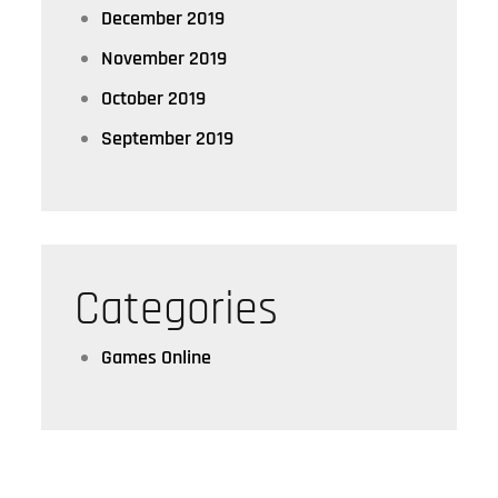
December 2019
November 2019
October 2019
September 2019
Categories
Games Online