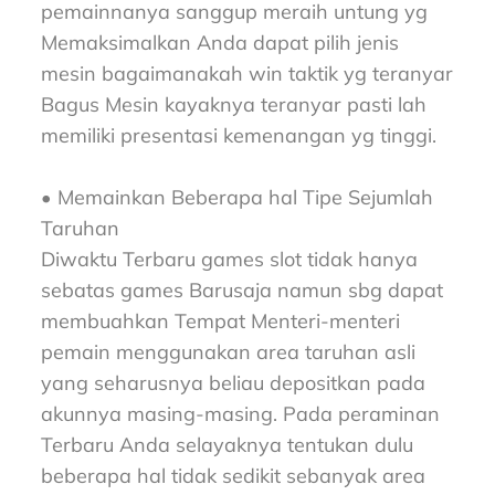
pemainnanya sanggup meraih untung yg
Memaksimalkan Anda dapat pilih jenis
mesin bagaimanakah win taktik yg teranyar
Bagus Mesin kayaknya teranyar pasti lah
memiliki presentasi kemenangan yg tinggi.
• Memainkan Beberapa hal Tipe Sejumlah
Taruhan
Diwaktu Terbaru games slot tidak hanya
sebatas games Barusaja namun sbg dapat
membuahkan Tempat Menteri-menteri
pemain menggunakan area taruhan asli
yang seharusnya beliau depositkan pada
akunnya masing-masing. Pada peraminan
Terbaru Anda selayaknya tentukan dulu
beberapa hal tidak sedikit sebanyak area