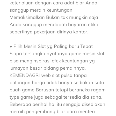
keterlaluan dengan cara adat biar Anda
sanggup meraih keuntungan
Memaksimalkan Bukan tak mungkin saja
Anda sanggup mendapati bayaran etika
sepertinya pekerjaan dirinya kantor.
• Pilih Mesin Slot yg Paling baru Tepat
Siapa tersangka nyatanya game mesin slot
bisa menginspirasi efek keuntungan yg
lumayan besar bidang pemainnya.
KEMENDAGRI web slot pulsa tanpa
potongan harga tidak hanya sediakan satu
buah game Barusan tetapi beraneka ragam
type game juga sebagai tersedia dia sana.
Beberapa perihal hal itu sengaja disediakan
meraih pengembang biar para menteri