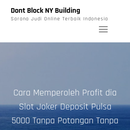
Skip
Dont Block NY Building
to
Sarana Judi Online Terbaik Indonesia
content
Cara Memperoleh Profit dia
Slot Joker Deposit Pulsa
5000 Tanpa Potongan Tanpa