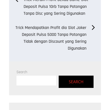
Deposit Pulsa 10rb Tanpa Potongan
navigation
Tanpa Disc yang Sering Digunakan
Trick Mendapatkan Profit dia Slot Joker
Deposit Pulsa 5000 Tanpa Potongan
Tidak dengan Discount yang Sering
Digunakan
Search
SEARCH