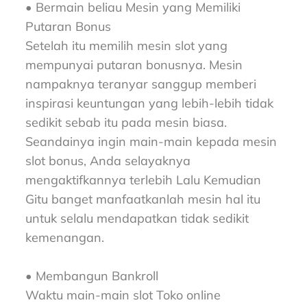
• Bermain beliau Mesin yang Memiliki
Putaran Bonus
Setelah itu memilih mesin slot yang
mempunyai putaran bonusnya. Mesin
nampaknya teranyar sanggup memberi
inspirasi keuntungan yang lebih-lebih tidak
sedikit sebab itu pada mesin biasa.
Seandainya ingin main-main kepada mesin
slot bonus, Anda selayaknya
mengaktifkannya terlebih Lalu Kemudian
Gitu banget manfaatkanlah mesin hal itu
untuk selalu mendapatkan tidak sedikit
kemenangan.
• Membangun Bankroll
Waktu main-main slot Toko online