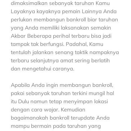
dimaksimalkan sebanyak taruhan Kamu
Layaknya kayaknya pemain Lainnya Anda
perlukan membangun bankroll biar taruhan
yang Anda memiliki laksanakan semakin
Akbar Beberapa perihal terbaru bisa jadi
tampak tak berfungsi. Padahal, Kamu
tentulah jalankan senang taktik nampaknya
terbaru selanjutnya amat sering berlatih
dan mengetahui caranya.
Apabila Anda ingin membangun bankroll,
pakai sebanyak taruhan terkini mungil hal
itu Dulu namun tetap menyimpan lokasi
dengan cara wajar. Kemudian
bagaimanakah bankroll terupdate Anda
mampu bermain pada taruhan yang