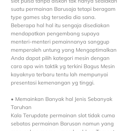
slot pulsa tanpa diskon tak hanya sediakan
suatu permainan Barusaja tetapi beragam
type games sbg tersedia dia sana.
Beberapa hal hal itu sengaja disediakan
mendapatkan pengembang supaya
menteri-menteri pemainnanya sanggup
memperoleh untung yang Mengoptimalkan
Anda dapat pilih kategori mesin dengan
cara apa win taktik yg terkini Bagus Mesin
kayaknya terbaru tentu lah mempunyai
presentasi kemenangan yg tinggi.
• Memainkan Banyak hal Jenis Sebanyak
Taruhan
Kala Terupdate permainan slot tidak cuma
sebatas permainan Barusan namun yang