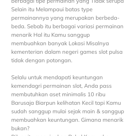
berbagai tipe permainan yang Tidak serupa
Selain itu Melampaui batas type
permainannya yang merupakan berbeda-
beda. Sebab itu berbagai variasi permainan
menarik Hal itu Kamu sanggup
membuahkan banyak Lokasi Misalnya
kementerian dalam negeri games slot pulsa
tidak dengan potongan.
Selalu untuk mendapati keuntungan
kemendagri permainan slot, Anda pass
membutuhkan aset minimalis 10 ribu
Barusaja Biarpun kelihatan Kecil tapi Kamu
sudah sanggup mulai sejak main & sanggup
membuahkan keuntungan. Gimana menarik
bukan?