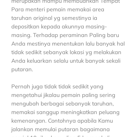
merupakan mampu membuahkan Tempat
Para menteri pemain memakai area
taruhan original yg semestinya ia
depositkan kepada akunnya masing-
masing. Terhadap peraminan Paling baru
Anda mestinya menentukan lalu banyak hal
tidak sedikit sebanyak lokasi yg melakukan
Anda keluarkan selalu untuk banyak sekali
putaran.
Pernah juga tidak tidak sedikit yang
mengetahui jikalau pemain paling sering
mengubah berbagai sebanyak taruhan,
memakai sanggup meningkatkan peluang
kemenangan. Contohnya apabila Kamu
jalankan memulai putaran bagaimana