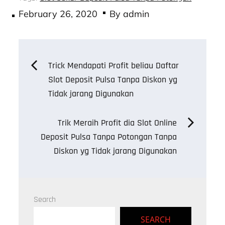
Posted
February 26, 2020
By
admin
on
Post
Trick Mendapati Profit beliau Daftar
Slot Deposit Pulsa Tanpa Diskon yg
navigation
Tidak jarang Digunakan
Trik Meraih Profit dia Slot Online
Deposit Pulsa Tanpa Potongan Tanpa
Diskon yg Tidak jarang Digunakan
Search
SEARCH