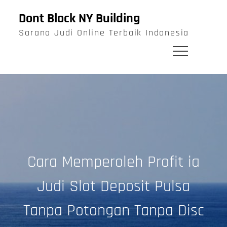
Skip
Dont Block NY Building
to
Sarana Judi Online Terbaik Indonesia
content
Cara Memperoleh Profit ia
Judi Slot Deposit Pulsa
Tanpa Potongan Tanpa Disc