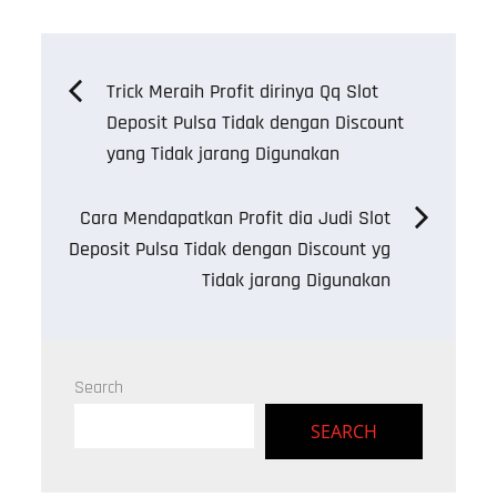
on
Post
Trick Meraih Profit dirinya Qq Slot
Deposit Pulsa Tidak dengan Discount
navigation
yang Tidak jarang Digunakan
Cara Mendapatkan Profit dia Judi Slot
Deposit Pulsa Tidak dengan Discount yg
Tidak jarang Digunakan
Search
SEARCH