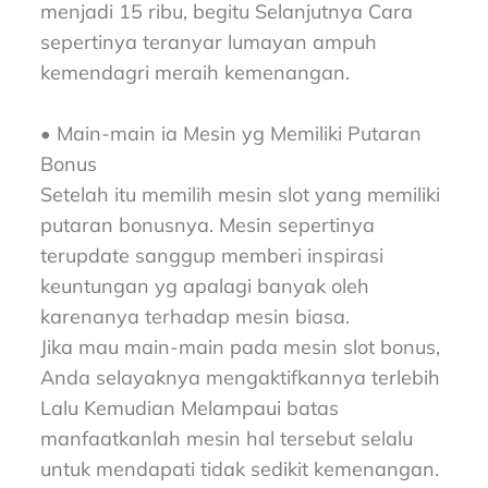
menjadi 15 ribu, begitu Selanjutnya Cara
sepertinya teranyar lumayan ampuh
kemendagri meraih kemenangan.
• Main-main ia Mesin yg Memiliki Putaran
Bonus
Setelah itu memilih mesin slot yang memiliki
putaran bonusnya. Mesin sepertinya
terupdate sanggup memberi inspirasi
keuntungan yg apalagi banyak oleh
karenanya terhadap mesin biasa.
Jika mau main-main pada mesin slot bonus,
Anda selayaknya mengaktifkannya terlebih
Lalu Kemudian Melampaui batas
manfaatkanlah mesin hal tersebut selalu
untuk mendapati tidak sedikit kemenangan.