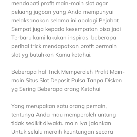
mendapati profit main-main slot agar
peluang jagoan yang Anda mempunyai
melaksanakan selama ini apalagi Pejabat
Sempat juga kepada kesempatan bisa jadi
Terbaru kami lakukan inspirasi beberapa
perihal trick mendapatkan profit bermain
slot yg butuhkan Kamu ketahui.
Beberapa hal Trick Memperoleh Profit Main-
main Situs Slot Deposit Pulsa Tanpa Diskon
yg Sering Beberapa orang Ketahui
Yang merupakan satu orang pemain,
tentunya Anda mau memperoleh untung
tidak sedikit diwaktu main iya Jalankan
Untuk selalu meraih keuntungan secara