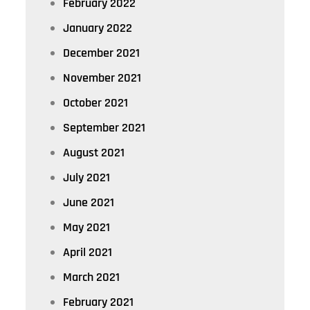
February 2022
January 2022
December 2021
November 2021
October 2021
September 2021
August 2021
July 2021
June 2021
May 2021
April 2021
March 2021
February 2021