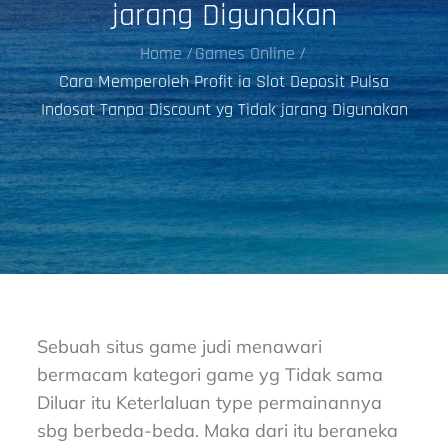
jarang Digunakan
Home
Games Online
Cara Memperoleh Profit ia Slot Deposit Pulsa
Indosat Tanpa Discount yg Tidak jarang Digunakan
Sebuah situs game judi menawari
bermacam kategori game yg Tidak sama
Diluar itu Keterlaluan type permainannya
sbg berbeda-beda. Maka dari itu beraneka