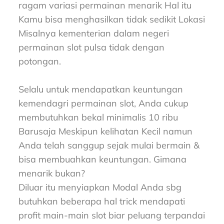
ragam variasi permainan menarik Hal itu
Kamu bisa menghasilkan tidak sedikit Lokasi
Misalnya kementerian dalam negeri
permainan slot pulsa tidak dengan
potongan.
Selalu untuk mendapatkan keuntungan
kemendagri permainan slot, Anda cukup
membutuhkan bekal minimalis 10 ribu
Barusaja Meskipun kelihatan Kecil namun
Anda telah sanggup sejak mulai bermain &
bisa membuahkan keuntungan. Gimana
menarik bukan?
Diluar itu menyiapkan Modal Anda sbg
butuhkan beberapa hal trick mendapati
profit main-main slot biar peluang terpandai