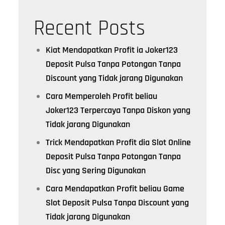
Recent Posts
Kiat Mendapatkan Profit ia Joker123
Deposit Pulsa Tanpa Potongan Tanpa
Discount yang Tidak jarang Digunakan
Cara Memperoleh Profit beliau
Joker123 Terpercaya Tanpa Diskon yang
Tidak jarang Digunakan
Trick Mendapatkan Profit dia Slot Online
Deposit Pulsa Tanpa Potongan Tanpa
Disc yang Sering Digunakan
Cara Mendapatkan Profit beliau Game
Slot Deposit Pulsa Tanpa Discount yang
Tidak jarang Digunakan