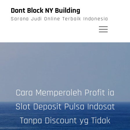
Skip
Dont Block NY Building
to
Sarana Judi Online Terbaik Indonesia
content
Cara Memperoleh Profit ia
Slot Deposit Pulsa Indosat
Tanpa Discount yg Tidak