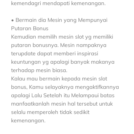
kemendagri mendapati kemenangan.
• Bermain dia Mesin yang Mempunyai
Putaran Bonus
Kemudian memilih mesin slot yg memiliki
putaran bonusnya. Mesin nampaknya
terupdate dapat memberi inspirasi
keuntungan yg apalagi banyak makanya
terhadap mesin biasa.
Kalau mau bermain kepada mesin slot
bonus, Kamu selayaknya mengaktifkannya
apalagi Lalu Setelah itu Melampaui batas
manfaatkanlah mesin hal tersebut untuk
selalu memperoleh tidak sedikit
kemenangan.