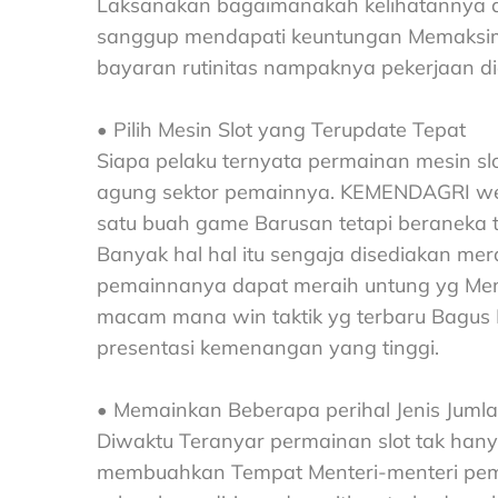
Laksanakan bagaimanakah kelihatannya di
sanggup mendapati keuntungan Memaksim
bayaran rutinitas nampaknya pekerjaan di
• Pilih Mesin Slot yang Terupdate Tepat
Siapa pelaku ternyata permainan mesin sl
agung sektor pemainnya. KEMENDAGRI web 
satu buah game Barusan tetapi beraneka 
Banyak hal hal itu sengaja disediakan me
pemainnanya dapat meraih untung yg Mem
macam mana win taktik yg terbaru Bagus Me
presentasi kemenangan yang tinggi.
• Memainkan Beberapa perihal Jenis Juml
Diwaktu Teranyar permainan slot tak hany
membuahkan Tempat Menteri-menteri pema