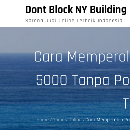
Skip
Dont Block NY Building
to
content
Sarana Judi Online Terbaik Indonesia
Cara Memperole
5000 Tanpa Po
T
Home
Games Online
Cara Memperoleh Prof