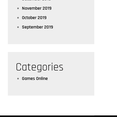
November 2019
October 2019
September 2019
Categories
Games Online