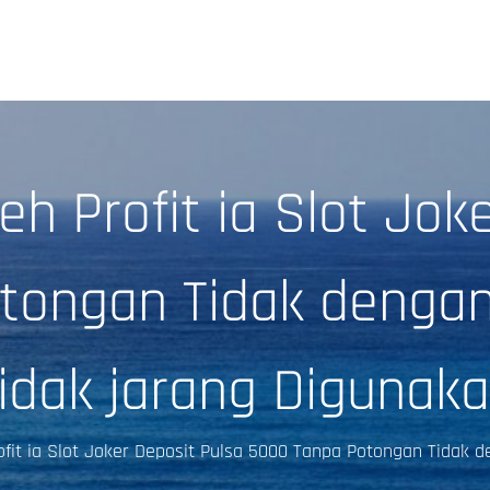
h Profit ia Slot Joke
tongan Tidak dengan
idak jarang Digunak
it ia Slot Joker Deposit Pulsa 5000 Tanpa Potongan Tidak d