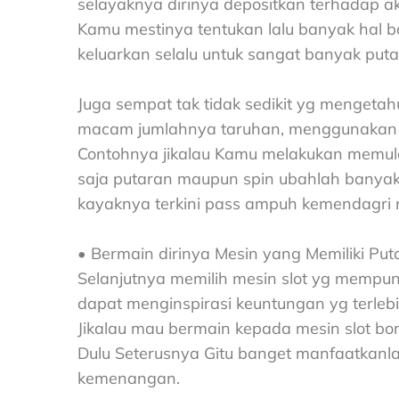
selayaknya dirinya depositkan terhadap
Kamu mestinya tentukan lalu banyak hal
keluarkan selalu untuk sangat banyak puta
Juga sempat tak tidak sedikit yg mengeta
macam jumlahnya taruhan, menggunakan
Contohnya jikalau Kamu melakukan memula
saja putaran maupun spin ubahlah banyakn
kayaknya terkini pass ampuh kemendagr
• Bermain dirinya Mesin yang Memiliki Pu
Selanjutnya memilih mesin slot yg mempuny
dapat menginspirasi keuntungan yg terlebi
Jikalau mau bermain kepada mesin slot bo
Dulu Seterusnya Gitu banget manfaatkanla
kemenangan.