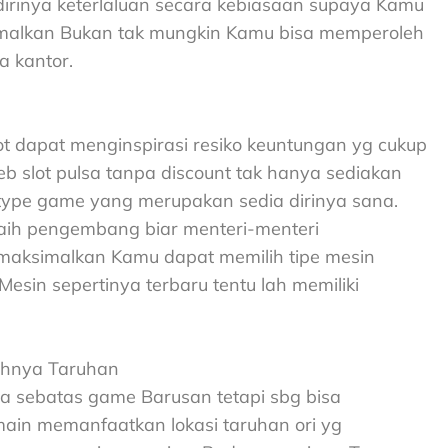
rinya keterlaluan secara kebiasaan supaya Kamu
alkan Bukan tak mungkin Kamu bisa memperoleh
a kantor.
ot dapat menginspirasi resiko keuntungan yg cukup
slot pulsa tanpa discount tak hanya sediakan
type game yang merupakan sedia dirinya sana.
raih pengembang biar menteri-menteri
aksimalkan Kamu dapat memilih tipe mesin
sin sepertinya terbaru tentu lah memiliki
ahnya Taruhan
a sebatas game Barusan tetapi sbg bisa
in memanfaatkan lokasi taruhan ori yg