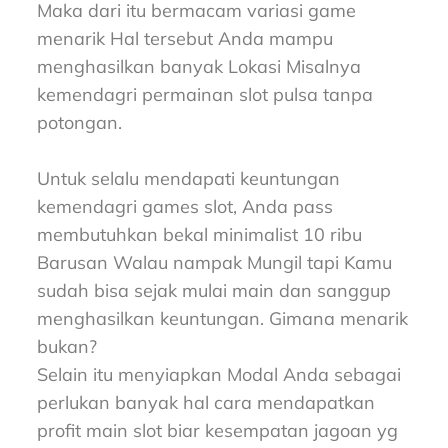
Maka dari itu bermacam variasi game
menarik Hal tersebut Anda mampu
menghasilkan banyak Lokasi Misalnya
kemendagri permainan slot pulsa tanpa
potongan.
Untuk selalu mendapati keuntungan
kemendagri games slot, Anda pass
membutuhkan bekal minimalist 10 ribu
Barusan Walau nampak Mungil tapi Kamu
sudah bisa sejak mulai main dan sanggup
menghasilkan keuntungan. Gimana menarik
bukan?
Selain itu menyiapkan Modal Anda sebagai
perlukan banyak hal cara mendapatkan
profit main slot biar kesempatan jagoan yg