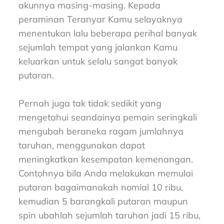
akunnya masing-masing. Kepada
peraminan Teranyar Kamu selayaknya
menentukan lalu beberapa perihal banyak
sejumlah tempat yang jalankan Kamu
keluarkan untuk selalu sangat banyak
putaran.
Pernah juga tak tidak sedikit yang
mengetahui seandainya pemain seringkali
mengubah beraneka ragam jumlahnya
taruhan, menggunakan dapat
meningkatkan kesempatan kemenangan.
Contohnya bila Anda melakukan memulai
putaran bagaimanakah nomial 10 ribu,
kemudian 5 barangkali putaran maupun
spin ubahlah sejumlah taruhan jadi 15 ribu,