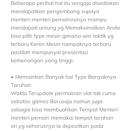
Beberapa perihal hal itu sengaja disediakan
mendapatkan pengembang supaya
menteri-menteri pemainnanya mampu
mendapati untung yg Memaksimalkan Anda
bisa pilih type mesin gimana win taktik yg
terbaru Keren Mesin nampaknya terbaru
pastilah mempunyai presentasi
kemenangan yang tinggi.
• Memainkan Banyak hal Type Banyaknya
Taruhan
Waktu Terupdate permainan slot tak cuma
sebatas games Barusaja namun juga
sebagai bisa membuahkan Tempat Menteri-
menteri pemain memakai tempat taruhan
ori yg seharusnya ia depositkan pada