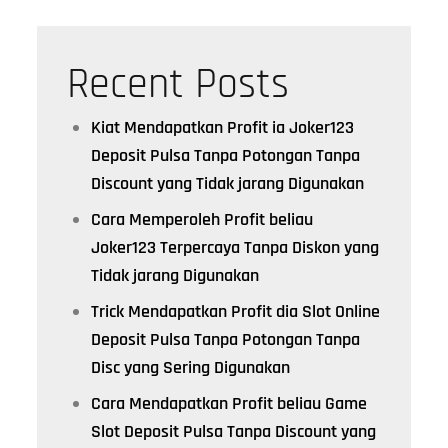
Recent Posts
Kiat Mendapatkan Profit ia Joker123
Deposit Pulsa Tanpa Potongan Tanpa
Discount yang Tidak jarang Digunakan
Cara Memperoleh Profit beliau
Joker123 Terpercaya Tanpa Diskon yang
Tidak jarang Digunakan
Trick Mendapatkan Profit dia Slot Online
Deposit Pulsa Tanpa Potongan Tanpa
Disc yang Sering Digunakan
Cara Mendapatkan Profit beliau Game
Slot Deposit Pulsa Tanpa Discount yang