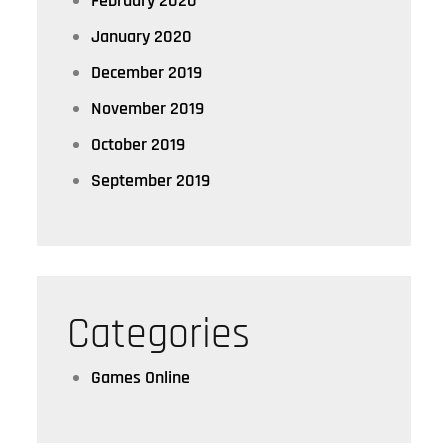
February 2020
January 2020
December 2019
November 2019
October 2019
September 2019
Categories
Games Online