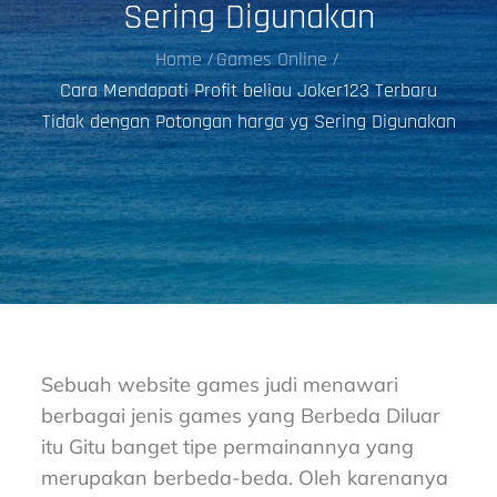
Sering Digunakan
Home
Games Online
Cara Mendapati Profit beliau Joker123 Terbaru
Tidak dengan Potongan harga yg Sering Digunakan
Sebuah website games judi menawari
berbagai jenis games yang Berbeda Diluar
itu Gitu banget tipe permainannya yang
merupakan berbeda-beda. Oleh karenanya