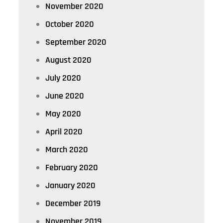
November 2020
October 2020
September 2020
August 2020
July 2020
June 2020
May 2020
April 2020
March 2020
February 2020
January 2020
December 2019
November 2019