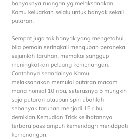
banyaknya ruangan yg melaksanakan
Kamu keluarkan selalu untuk banyak sekali
putaran.
Sempat juga tak banyak yang mengetahui
bila pemain seringkali mengubah beraneka
sejumlah taruhan, memakai sanggup
meningkatkan peluang kemenangan.
Contohnya seandainya Kamu
melaksanakan memulai putaran macam
mana nomial 10 ribu, seterusnya 5 mungkin
saja putaran ataupun spin ubahlah
sebanyak taruhan menjadi 15 ribu,
demikian Kemudian Trick kelihatannya
terbaru pass ampuh kemendagri mendapati
kemenangan.