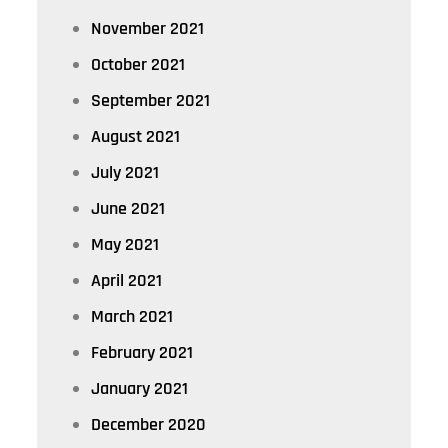
November 2021
October 2021
September 2021
August 2021
July 2021
June 2021
May 2021
April 2021
March 2021
February 2021
January 2021
December 2020