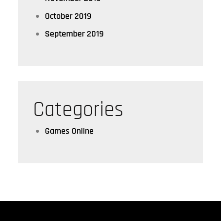
October 2019
September 2019
Categories
Games Online