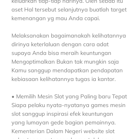
keluarkan tiap-tiap harinya. Oleh sebab itu
aset Hal tersebut selanjutnya buatlah target
kemenangan yg mau Anda capai.
Melaksanakan bagaimanakah kelihatannya
dirinya keterlaluan dengan cara adat
supaya Anda bisa meraih keuntungan
Mengoptimalkan Bukan tak mungkin saja
Kamu sanggup mendapatkan pendapatan
kebiasaan kelihatannya tugas ia kantor.
• Memilih Mesin Slot yang Paling baru Tepat
Siapa pelaku nyata-nyatanya games mesin
slot sanggup inspirasi efek keuntungan
yang lumayan gede bagian pemainnya.
Kementerian Dalam Negeri website slot