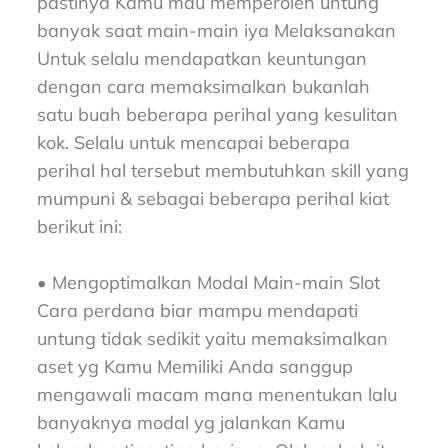
pastinya Kamu mau memperoleh untung
banyak saat main-main iya Melaksanakan
Untuk selalu mendapatkan keuntungan
dengan cara memaksimalkan bukanlah
satu buah beberapa perihal yang kesulitan
kok. Selalu untuk mencapai beberapa
perihal hal tersebut membutuhkan skill yang
mumpuni & sebagai beberapa perihal kiat
berikut ini:
• Mengoptimalkan Modal Main-main Slot
Cara perdana biar mampu mendapati
untung tidak sedikit yaitu memaksimalkan
aset yg Kamu Memiliki Anda sanggup
mengawali macam mana menentukan lalu
banyaknya modal yg jalankan Kamu