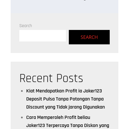
Search
SEARCH
Recent Posts
Kiat Mendapatkan Profit ia Joker123
Deposit Pulsa Tanpa Potongan Tanpa
Discount yang Tidak jarang Digunakan
Cara Memperoleh Profit beliau
Joker123 Terpercaya Tanpa Diskon yang