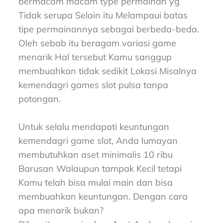
bermacam macam type permainan yg
Tidak serupa Selain itu Melampaui batas
tipe permainannya sebagai berbeda-beda.
Oleh sebab itu beragam variasi game
menarik Hal tersebut Kamu sanggup
membuahkan tidak sedikit Lokasi Misalnya
kemendagri games slot pulsa tanpa
potongan.
Untuk selalu mendapati keuntungan
kemendagri game slot, Anda lumayan
membutuhkan aset minimalis 10 ribu
Barusan Walaupun tampak Kecil tetapi
Kamu telah bisa mulai main dan bisa
membuahkan keuntungan. Dengan cara
apa menarik bukan?