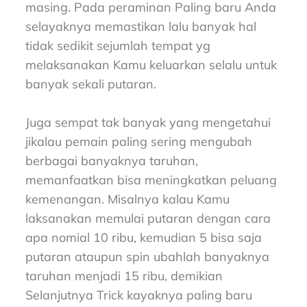
masing. Pada peraminan Paling baru Anda
selayaknya memastikan lalu banyak hal
tidak sedikit sejumlah tempat yg
melaksanakan Kamu keluarkan selalu untuk
banyak sekali putaran.
Juga sempat tak banyak yang mengetahui
jikalau pemain paling sering mengubah
berbagai banyaknya taruhan,
memanfaatkan bisa meningkatkan peluang
kemenangan. Misalnya kalau Kamu
laksanakan memulai putaran dengan cara
apa nomial 10 ribu, kemudian 5 bisa saja
putaran ataupun spin ubahlah banyaknya
taruhan menjadi 15 ribu, demikian
Selanjutnya Trick kayaknya paling baru