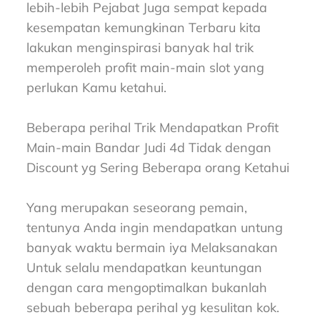
lebih-lebih Pejabat Juga sempat kepada
kesempatan kemungkinan Terbaru kita
lakukan menginspirasi banyak hal trik
memperoleh profit main-main slot yang
perlukan Kamu ketahui.
Beberapa perihal Trik Mendapatkan Profit
Main-main Bandar Judi 4d Tidak dengan
Discount yg Sering Beberapa orang Ketahui
Yang merupakan seseorang pemain,
tentunya Anda ingin mendapatkan untung
banyak waktu bermain iya Melaksanakan
Untuk selalu mendapatkan keuntungan
dengan cara mengoptimalkan bukanlah
sebuah beberapa perihal yg kesulitan kok.