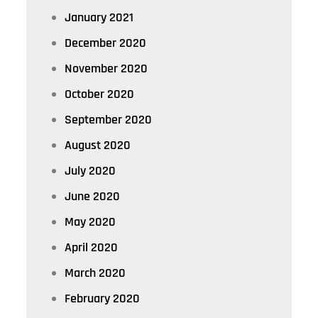
January 2021
December 2020
November 2020
October 2020
September 2020
August 2020
July 2020
June 2020
May 2020
April 2020
March 2020
February 2020