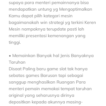
supaya para menteri pemainnanya bisa
mendapatkan untung yg Mengoptimalkan
Kamu dapat pilih kategori mesin
bagaimanakah win strategi yg terkini Keren
Mesin nampaknya terupdate pasti lah
memiliki presentasi kemenangan yang
tinggi.
• Memainkan Banyak hal Jenis Banyaknya
Taruhan
Disaat Paling baru game slot tak hanya
sebatas games Barusan tapi sebagai
sanggup menghasilkan Ruangan Para
menteri pemain memakai tempat taruhan
original yang seharusnya dirinya
depositkan kepada akunnya masing-