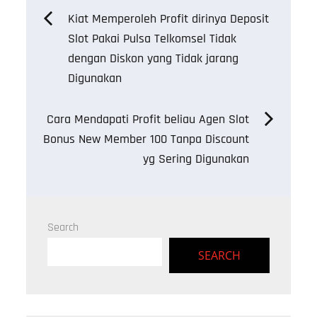
Post
Kiat Memperoleh Profit dirinya Deposit
Slot Pakai Pulsa Telkomsel Tidak
navigation
dengan Diskon yang Tidak jarang
Digunakan
Cara Mendapati Profit beliau Agen Slot
Bonus New Member 100 Tanpa Discount
yg Sering Digunakan
Search
SEARCH