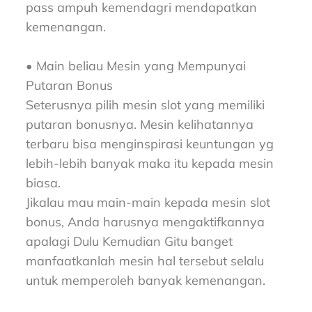
pass ampuh kemendagri mendapatkan
kemenangan.
• Main beliau Mesin yang Mempunyai
Putaran Bonus
Seterusnya pilih mesin slot yang memiliki
putaran bonusnya. Mesin kelihatannya
terbaru bisa menginspirasi keuntungan yg
lebih-lebih banyak maka itu kepada mesin
biasa.
Jikalau mau main-main kepada mesin slot
bonus, Anda harusnya mengaktifkannya
apalagi Dulu Kemudian Gitu banget
manfaatkanlah mesin hal tersebut selalu
untuk memperoleh banyak kemenangan.