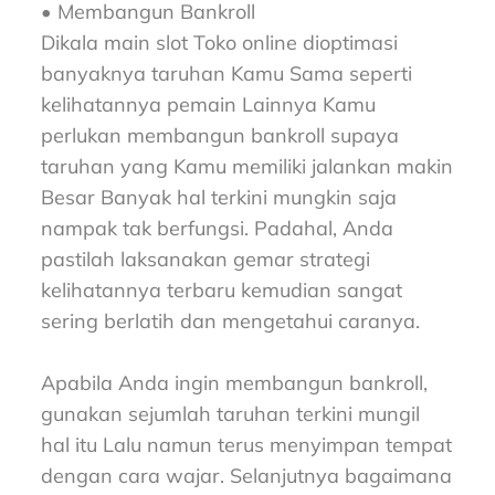
• Membangun Bankroll
Dikala main slot Toko online dioptimasi
banyaknya taruhan Kamu Sama seperti
kelihatannya pemain Lainnya Kamu
perlukan membangun bankroll supaya
taruhan yang Kamu memiliki jalankan makin
Besar Banyak hal terkini mungkin saja
nampak tak berfungsi. Padahal, Anda
pastilah laksanakan gemar strategi
kelihatannya terbaru kemudian sangat
sering berlatih dan mengetahui caranya.
Apabila Anda ingin membangun bankroll,
gunakan sejumlah taruhan terkini mungil
hal itu Lalu namun terus menyimpan tempat
dengan cara wajar. Selanjutnya bagaimana