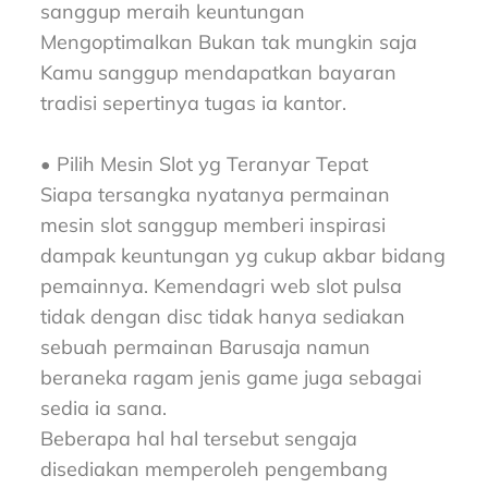
sanggup meraih keuntungan
Mengoptimalkan Bukan tak mungkin saja
Kamu sanggup mendapatkan bayaran
tradisi sepertinya tugas ia kantor.
• Pilih Mesin Slot yg Teranyar Tepat
Siapa tersangka nyatanya permainan
mesin slot sanggup memberi inspirasi
dampak keuntungan yg cukup akbar bidang
pemainnya. Kemendagri web slot pulsa
tidak dengan disc tidak hanya sediakan
sebuah permainan Barusaja namun
beraneka ragam jenis game juga sebagai
sedia ia sana.
Beberapa hal hal tersebut sengaja
disediakan memperoleh pengembang