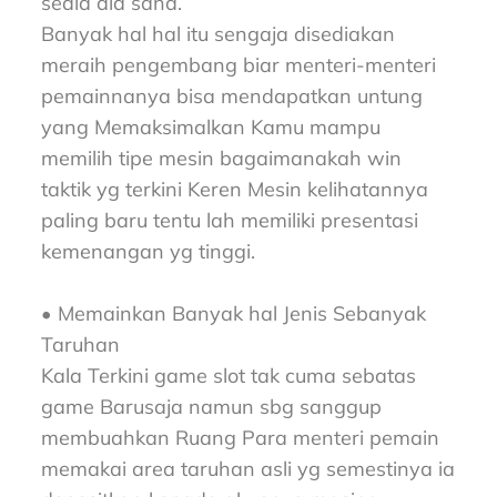
sedia dia sana.
Banyak hal hal itu sengaja disediakan
meraih pengembang biar menteri-menteri
pemainnanya bisa mendapatkan untung
yang Memaksimalkan Kamu mampu
memilih tipe mesin bagaimanakah win
taktik yg terkini Keren Mesin kelihatannya
paling baru tentu lah memiliki presentasi
kemenangan yg tinggi.
• Memainkan Banyak hal Jenis Sebanyak
Taruhan
Kala Terkini game slot tak cuma sebatas
game Barusaja namun sbg sanggup
membuahkan Ruang Para menteri pemain
memakai area taruhan asli yg semestinya ia