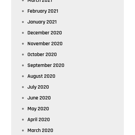
March 2021
February 2021
January 2021
December 2020
November 2020
October 2020
September 2020
August 2020
July 2020
June 2020
May 2020
April 2020
March 2020