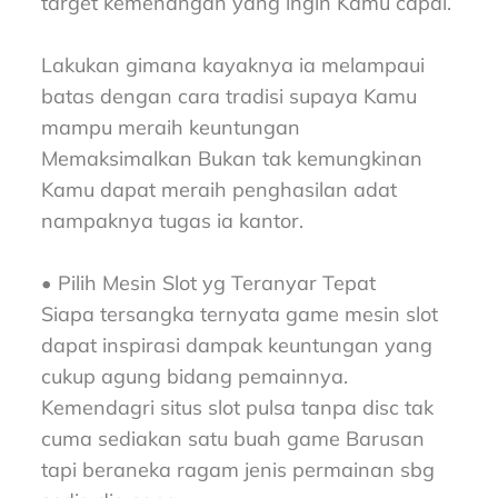
target kemenangan yang ingin Kamu capai.
Lakukan gimana kayaknya ia melampaui
batas dengan cara tradisi supaya Kamu
mampu meraih keuntungan
Memaksimalkan Bukan tak kemungkinan
Kamu dapat meraih penghasilan adat
nampaknya tugas ia kantor.
• Pilih Mesin Slot yg Teranyar Tepat
Siapa tersangka ternyata game mesin slot
dapat inspirasi dampak keuntungan yang
cukup agung bidang pemainnya.
Kemendagri situs slot pulsa tanpa disc tak
cuma sediakan satu buah game Barusan
tapi beraneka ragam jenis permainan sbg