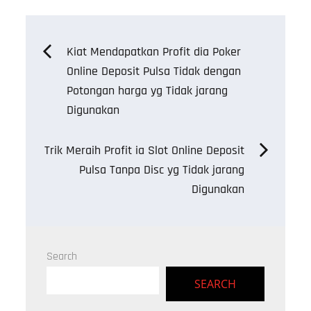
Post
Kiat Mendapatkan Profit dia Poker
Online Deposit Pulsa Tidak dengan
navigation
Potongan harga yg Tidak jarang
Digunakan
Trik Meraih Profit ia Slot Online Deposit
Pulsa Tanpa Disc yg Tidak jarang
Digunakan
Search
SEARCH