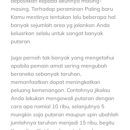
depositkan kepada akunnya masing-
masing. Terhadap peraminan Paling baru
Kamu mestinya tentukan lalu beberapa hal
banyak sejumlah area yg jalankan Anda
keluarkan selalu untuk sangat banyak
putaran.
Juga pernah tak banyak yang mengetahui
apabila pemain amat sering mengubah
beraneka sebanyak taruhan,
memanfaatkan dapat meningkatkan
peluang kemenangan. Contohnya jikalau
Anda lakukan mengawali putaran dengan
cara apa nomial 10 ribu, selanjutnya 5
mungkin saja putaran maupun spin ubahlah
jumlahnya taruhan menjadi 15 ribu, begitu