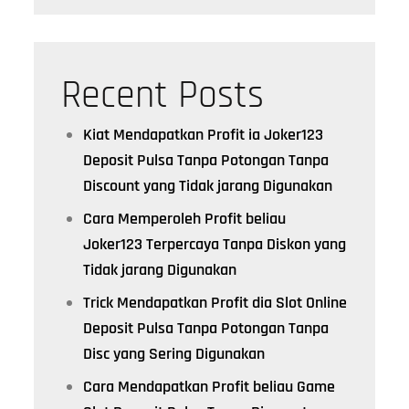
Recent Posts
Kiat Mendapatkan Profit ia Joker123
Deposit Pulsa Tanpa Potongan Tanpa
Discount yang Tidak jarang Digunakan
Cara Memperoleh Profit beliau
Joker123 Terpercaya Tanpa Diskon yang
Tidak jarang Digunakan
Trick Mendapatkan Profit dia Slot Online
Deposit Pulsa Tanpa Potongan Tanpa
Disc yang Sering Digunakan
Cara Mendapatkan Profit beliau Game