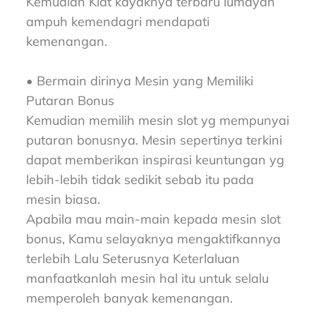
Kemudian Kiat kayaknya terbaru lumayan
ampuh kemendagri mendapati
kemenangan.
• Bermain dirinya Mesin yang Memiliki
Putaran Bonus
Kemudian memilih mesin slot yg mempunyai
putaran bonusnya. Mesin sepertinya terkini
dapat memberikan inspirasi keuntungan yg
lebih-lebih tidak sedikit sebab itu pada
mesin biasa.
Apabila mau main-main kepada mesin slot
bonus, Kamu selayaknya mengaktifkannya
terlebih Lalu Seterusnya Keterlaluan
manfaatkanlah mesin hal itu untuk selalu
memperoleh banyak kemenangan.