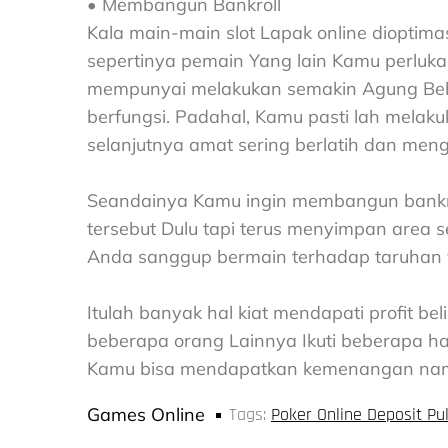
• Membangun Bankroll
Kala main-main slot Lapak online dioptim
sepertinya pemain Yang lain Kamu perlu
mempunyai melakukan semakin Agung Beber
berfungsi. Padahal, Kamu pasti lah melak
selanjutnya amat sering berlatih dan men
Seandainya Kamu ingin membangun bankroll
tersebut Dulu tapi terus menyimpan area s
Anda sanggup bermain terhadap taruhan yg
Itulah banyak hal kiat mendapati profit bel
beberapa orang Lainnya Ikuti beberapa ha
Kamu bisa mendapatkan kemenangan na
Tags:
Poker Online Deposit Pu
Games Online