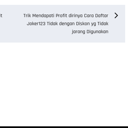
it
Trik Mendapati Profit dirinya Cara Daftar
Joker123 Tidak dengan Diskon yg Tidak
jarang Digunakan