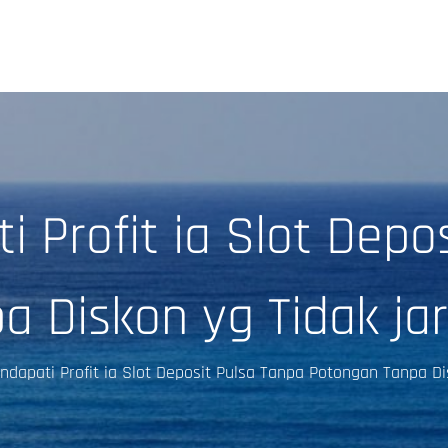
 Profit ia Slot Depo
a Diskon yg Tidak ja
dapati Profit ia Slot Deposit Pulsa Tanpa Potongan Tanpa D