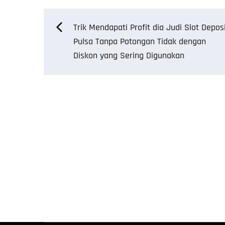
Post
Trik Mendapati Profit dia Judi Slot Depos
Pulsa Tanpa Potongan Tidak dengan
Diskon yang Sering Digunakan
navigation