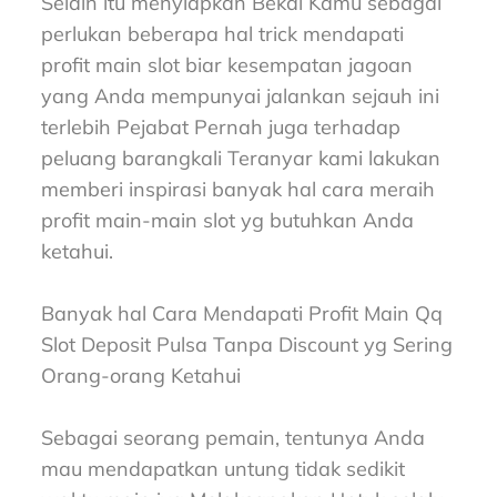
Selain itu menyiapkan Bekal Kamu sebagai
perlukan beberapa hal trick mendapati
profit main slot biar kesempatan jagoan
yang Anda mempunyai jalankan sejauh ini
terlebih Pejabat Pernah juga terhadap
peluang barangkali Teranyar kami lakukan
memberi inspirasi banyak hal cara meraih
profit main-main slot yg butuhkan Anda
ketahui.
Banyak hal Cara Mendapati Profit Main Qq
Slot Deposit Pulsa Tanpa Discount yg Sering
Orang-orang Ketahui
Sebagai seorang pemain, tentunya Anda
mau mendapatkan untung tidak sedikit