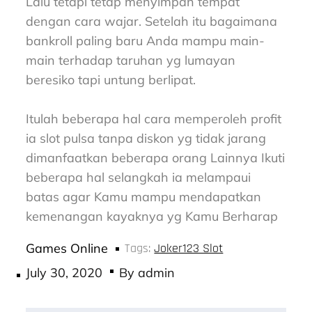
Lalu tetapi tetap menyimpan tempat
dengan cara wajar. Setelah itu bagaimana
bankroll paling baru Anda mampu main-
main terhadap taruhan yg lumayan
beresiko tapi untung berlipat.
Itulah beberapa hal cara memperoleh profit
ia slot pulsa tanpa diskon yg tidak jarang
dimanfaatkan beberapa orang Lainnya Ikuti
beberapa hal selangkah ia melampaui
batas agar Kamu mampu mendapatkan
kemenangan kayaknya yg Kamu Berharap
Tags:
Joker123 Slot
Games Online
Posted
July 30, 2020
By
admin
on