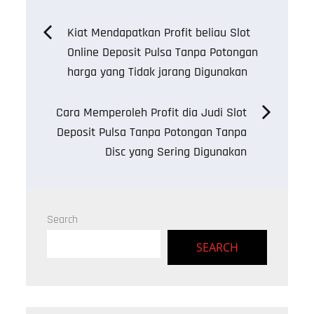
Post
Kiat Mendapatkan Profit beliau Slot
Online Deposit Pulsa Tanpa Potongan
navigation
harga yang Tidak jarang Digunakan
Cara Memperoleh Profit dia Judi Slot
Deposit Pulsa Tanpa Potongan Tanpa
Disc yang Sering Digunakan
Search
SEARCH