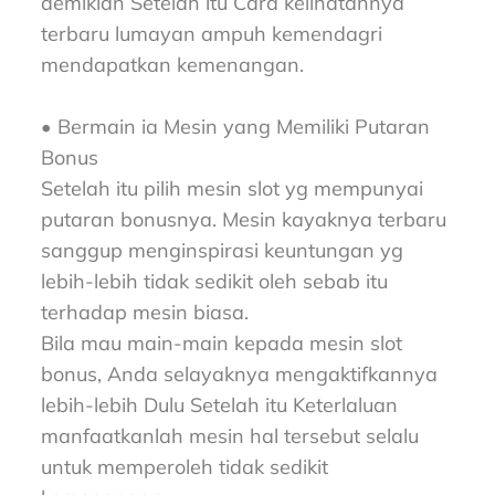
demikian Setelah itu Cara kelihatannya
terbaru lumayan ampuh kemendagri
mendapatkan kemenangan.
• Bermain ia Mesin yang Memiliki Putaran
Bonus
Setelah itu pilih mesin slot yg mempunyai
putaran bonusnya. Mesin kayaknya terbaru
sanggup menginspirasi keuntungan yg
lebih-lebih tidak sedikit oleh sebab itu
terhadap mesin biasa.
Bila mau main-main kepada mesin slot
bonus, Anda selayaknya mengaktifkannya
lebih-lebih Dulu Setelah itu Keterlaluan
manfaatkanlah mesin hal tersebut selalu
untuk memperoleh tidak sedikit