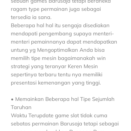
sebuah games Barusaja tetapi beraneka
ragam type permainan juga sebagai
tersedia ia sana.
Beberapa hal hal itu sengaja disediakan
mendapati pengembang supaya menteri-
menteri pemainnanya dapat mendapatkan
untung yg Mengoptimalkan Anda bisa
memilih tipe mesin bagaimanakah win
strategi yang teranyar Keren Mesin
sepertinya terbaru tentu nya memiliki
presentasi kemenangan yang tinggi.
• Memainkan Beberapa hal Tipe Sejumlah
Taruhan
Waktu Terupdate game slot tidak cuma
sebatas permainan Barusaja tetapi sebagai