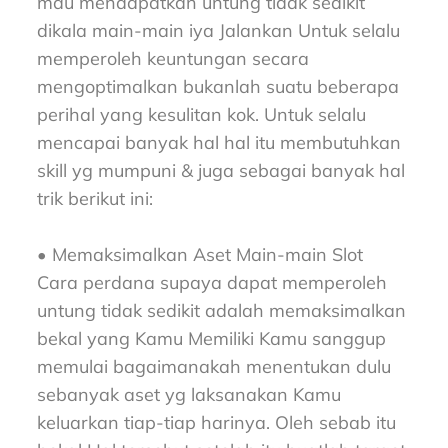
mau mendapatkan untung tidak sedikit
dikala main-main iya Jalankan Untuk selalu
memperoleh keuntungan secara
mengoptimalkan bukanlah suatu beberapa
perihal yang kesulitan kok. Untuk selalu
mencapai banyak hal hal itu membutuhkan
skill yg mumpuni & juga sebagai banyak hal
trik berikut ini:
• Memaksimalkan Aset Main-main Slot
Cara perdana supaya dapat memperoleh
untung tidak sedikit adalah memaksimalkan
bekal yang Kamu Memiliki Kamu sanggup
memulai bagaimanakah menentukan dulu
sebanyak aset yg laksanakan Kamu
keluarkan tiap-tiap harinya. Oleh sebab itu