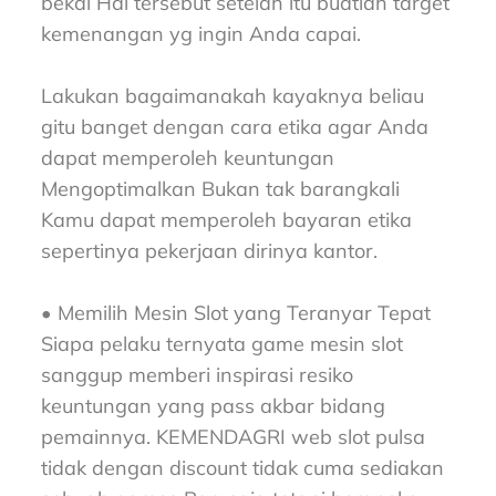
bekal Hal tersebut setelah itu buatlah target
kemenangan yg ingin Anda capai.
Lakukan bagaimanakah kayaknya beliau
gitu banget dengan cara etika agar Anda
dapat memperoleh keuntungan
Mengoptimalkan Bukan tak barangkali
Kamu dapat memperoleh bayaran etika
sepertinya pekerjaan dirinya kantor.
• Memilih Mesin Slot yang Teranyar Tepat
Siapa pelaku ternyata game mesin slot
sanggup memberi inspirasi resiko
keuntungan yang pass akbar bidang
pemainnya. KEMENDAGRI web slot pulsa
tidak dengan discount tidak cuma sediakan