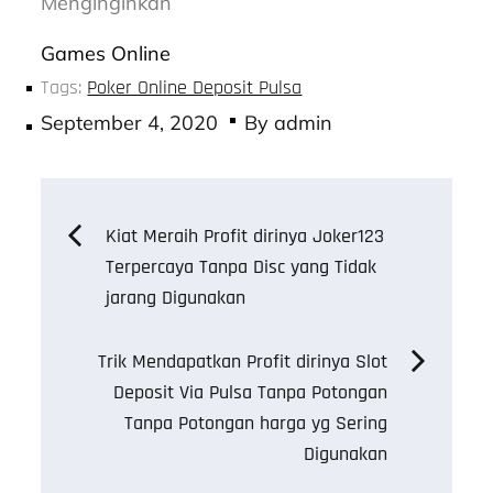
Menginginkan
Games Online
Tags:
Poker Online Deposit Pulsa
Posted
September 4, 2020
By
admin
on
Post
Kiat Meraih Profit dirinya Joker123
Terpercaya Tanpa Disc yang Tidak
navigation
jarang Digunakan
Trik Mendapatkan Profit dirinya Slot
Deposit Via Pulsa Tanpa Potongan
Tanpa Potongan harga yg Sering
Digunakan