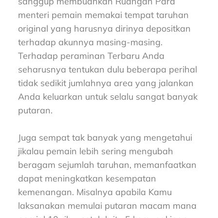
sanggup membuahkan Ruangan Para
menteri pemain memakai tempat taruhan
original yang harusnya dirinya depositkan
terhadap akunnya masing-masing.
Terhadap peraminan Terbaru Anda
seharusnya tentukan dulu beberapa perihal
tidak sedikit jumlahnya area yang jalankan
Anda keluarkan untuk selalu sangat banyak
putaran.
Juga sempat tak banyak yang mengetahui
jikalau pemain lebih sering mengubah
beragam sejumlah taruhan, memanfaatkan
dapat meningkatkan kesempatan
kemenangan. Misalnya apabila Kamu
laksanakan memulai putaran macam mana