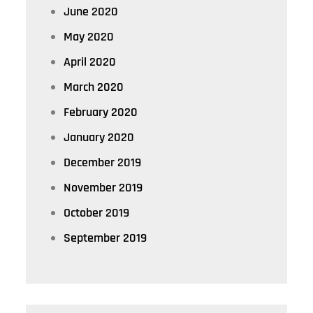
June 2020
May 2020
April 2020
March 2020
February 2020
January 2020
December 2019
November 2019
October 2019
September 2019