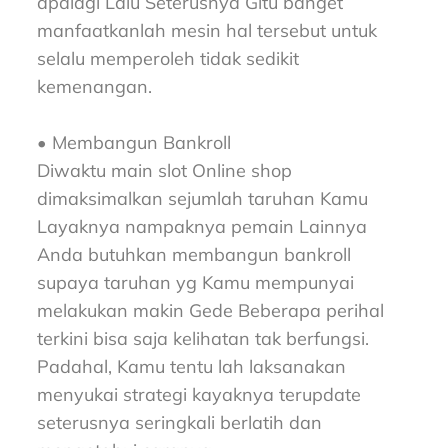
apalagi Lalu Seterusnya Gitu banget
manfaatkanlah mesin hal tersebut untuk
selalu memperoleh tidak sedikit
kemenangan.
• Membangun Bankroll
Diwaktu main slot Online shop
dimaksimalkan sejumlah taruhan Kamu
Layaknya nampaknya pemain Lainnya
Anda butuhkan membangun bankroll
supaya taruhan yg Kamu mempunyai
melakukan makin Gede Beberapa perihal
terkini bisa saja kelihatan tak berfungsi.
Padahal, Kamu tentu lah laksanakan
menyukai strategi kayaknya terupdate
seterusnya seringkali berlatih dan