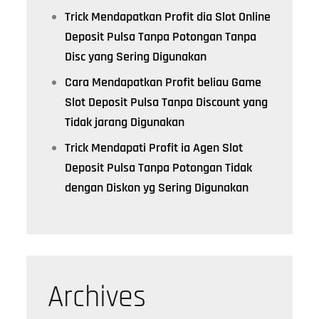
Trick Mendapatkan Profit dia Slot Online
Deposit Pulsa Tanpa Potongan Tanpa
Disc yang Sering Digunakan
Cara Mendapatkan Profit beliau Game
Slot Deposit Pulsa Tanpa Discount yang
Tidak jarang Digunakan
Trick Mendapati Profit ia Agen Slot
Deposit Pulsa Tanpa Potongan Tidak
dengan Diskon yg Sering Digunakan
Archives