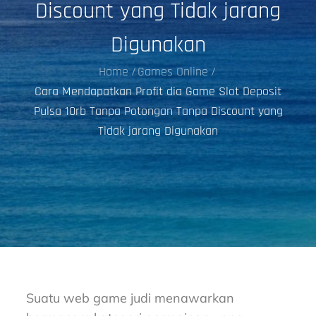
Discount yang Tidak jarang
Digunakan
Home
Games Online
Cara Mendapatkan Profit dia Game Slot Deposit
Pulsa 10rb Tanpa Potongan Tanpa Discount yang
Tidak jarang Digunakan
Suatu web game judi menawarkan