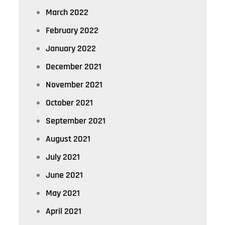
March 2022
February 2022
January 2022
December 2021
November 2021
October 2021
September 2021
August 2021
July 2021
June 2021
May 2021
April 2021