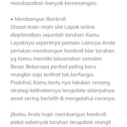
mendapatkan banyak kemenangan.
• Membangun Bankroll
Disaat main-main slot Lapak online
dioptimalkan sejumlah taruhan Kamu
Layaknya sepertinya pemain Lainnya Anda
perlukan membangun bankroll biar taruhan
yg Kamu memiliki laksanakan semakin
Besar Beberapa perihal paling baru
mungkin saja terlihat tak berfungsi.
Padahal, Kamu tentu nya lakukan senang
strategi kelihatannya terupdate selanjutnya
amat sering berlatih & mengetahui caranya.
Jikalau Anda ingin membangun bankroll,
pakai sebanyak taruhan terupdate mungil