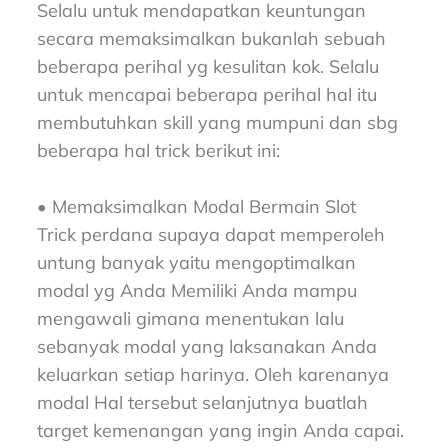
Selalu untuk mendapatkan keuntungan
secara memaksimalkan bukanlah sebuah
beberapa perihal yg kesulitan kok. Selalu
untuk mencapai beberapa perihal hal itu
membutuhkan skill yang mumpuni dan sbg
beberapa hal trick berikut ini:
• Memaksimalkan Modal Bermain Slot
Trick perdana supaya dapat memperoleh
untung banyak yaitu mengoptimalkan
modal yg Anda Memiliki Anda mampu
mengawali gimana menentukan lalu
sebanyak modal yang laksanakan Anda
keluarkan setiap harinya. Oleh karenanya
modal Hal tersebut selanjutnya buatlah
target kemenangan yang ingin Anda capai.