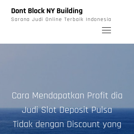
Skip
Dont Block NY Building
to
Sarana Judi Online Terbaik Indonesia
content
Cara Mendapatkan Profit dia
Judi Slot Deposit Pulsa
Tidak dengan Discount yang