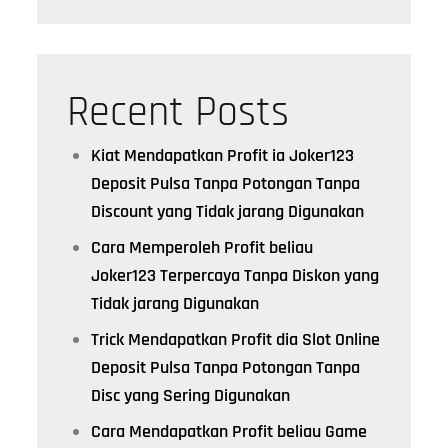
Recent Posts
Kiat Mendapatkan Profit ia Joker123
Deposit Pulsa Tanpa Potongan Tanpa
Discount yang Tidak jarang Digunakan
Cara Memperoleh Profit beliau
Joker123 Terpercaya Tanpa Diskon yang
Tidak jarang Digunakan
Trick Mendapatkan Profit dia Slot Online
Deposit Pulsa Tanpa Potongan Tanpa
Disc yang Sering Digunakan
Cara Mendapatkan Profit beliau Game