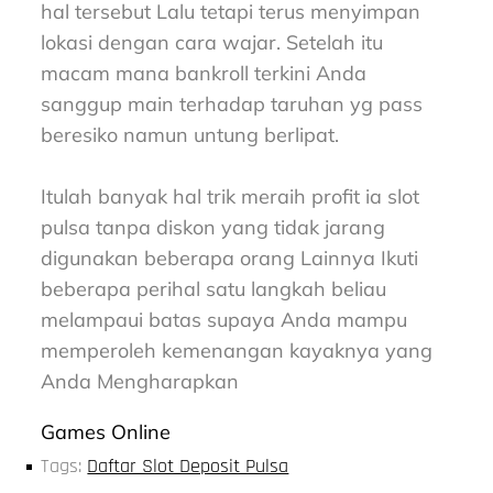
hal tersebut Lalu tetapi terus menyimpan
lokasi dengan cara wajar. Setelah itu
macam mana bankroll terkini Anda
sanggup main terhadap taruhan yg pass
beresiko namun untung berlipat.
Itulah banyak hal trik meraih profit ia slot
pulsa tanpa diskon yang tidak jarang
digunakan beberapa orang Lainnya Ikuti
beberapa perihal satu langkah beliau
melampaui batas supaya Anda mampu
memperoleh kemenangan kayaknya yang
Anda Mengharapkan
Games Online
Tags:
Daftar Slot Deposit Pulsa