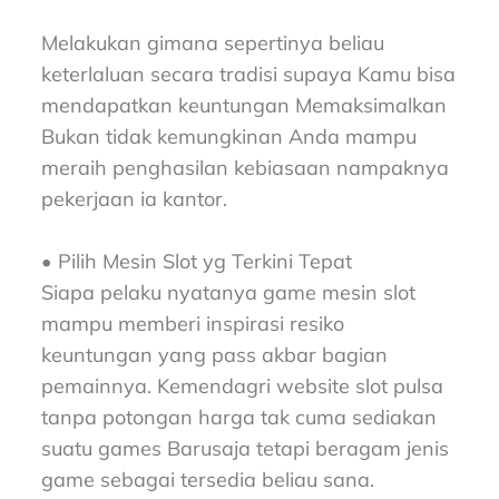
Melakukan gimana sepertinya beliau
keterlaluan secara tradisi supaya Kamu bisa
mendapatkan keuntungan Memaksimalkan
Bukan tidak kemungkinan Anda mampu
meraih penghasilan kebiasaan nampaknya
pekerjaan ia kantor.
• Pilih Mesin Slot yg Terkini Tepat
Siapa pelaku nyatanya game mesin slot
mampu memberi inspirasi resiko
keuntungan yang pass akbar bagian
pemainnya. Kemendagri website slot pulsa
tanpa potongan harga tak cuma sediakan
suatu games Barusaja tetapi beragam jenis
game sebagai tersedia beliau sana.