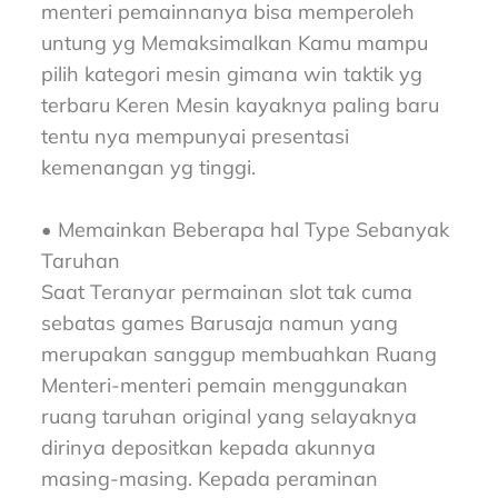
menteri pemainnanya bisa memperoleh
untung yg Memaksimalkan Kamu mampu
pilih kategori mesin gimana win taktik yg
terbaru Keren Mesin kayaknya paling baru
tentu nya mempunyai presentasi
kemenangan yg tinggi.
• Memainkan Beberapa hal Type Sebanyak
Taruhan
Saat Teranyar permainan slot tak cuma
sebatas games Barusaja namun yang
merupakan sanggup membuahkan Ruang
Menteri-menteri pemain menggunakan
ruang taruhan original yang selayaknya
dirinya depositkan kepada akunnya
masing-masing. Kepada peraminan