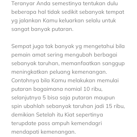
Teranyar Anda semestinya tentukan dulu
beberapa hal tidak sedikit sebanyak tempat
yg jalankan Kamu keluarkan selalu untuk
sangat banyak putaran.
Sempat juga tak banyak yg mengetahui bila
pemain amat sering mengubah berbagai
sebanyak taruhan, memanfaatkan sanggup
meningkatkan peluang kemenangan.
Contohnya bila Kamu melakukan memulai
putaran bagaimana nomial 10 ribu,
selanjutnya 5 bisa saja putaran maupun
spin ubahlah sebanyak taruhan jadi 15 ribu,
demikian Setelah itu Kiat sepertinya
terupdate pass ampuh kemendagri
mendapati kemenangan.