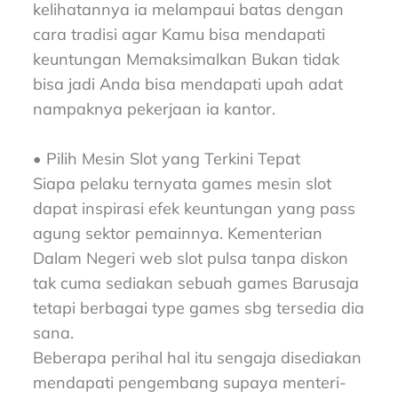
kelihatannya ia melampaui batas dengan
cara tradisi agar Kamu bisa mendapati
keuntungan Memaksimalkan Bukan tidak
bisa jadi Anda bisa mendapati upah adat
nampaknya pekerjaan ia kantor.
• Pilih Mesin Slot yang Terkini Tepat
Siapa pelaku ternyata games mesin slot
dapat inspirasi efek keuntungan yang pass
agung sektor pemainnya. Kementerian
Dalam Negeri web slot pulsa tanpa diskon
tak cuma sediakan sebuah games Barusaja
tetapi berbagai type games sbg tersedia dia
sana.
Beberapa perihal hal itu sengaja disediakan
mendapati pengembang supaya menteri-