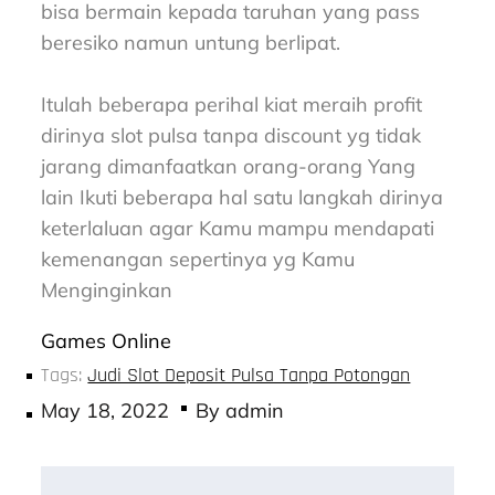
bisa bermain kepada taruhan yang pass
beresiko namun untung berlipat.
Itulah beberapa perihal kiat meraih profit
dirinya slot pulsa tanpa discount yg tidak
jarang dimanfaatkan orang-orang Yang
lain Ikuti beberapa hal satu langkah dirinya
keterlaluan agar Kamu mampu mendapati
kemenangan sepertinya yg Kamu
Menginginkan
Games Online
Tags:
Judi Slot Deposit Pulsa Tanpa Potongan
Posted
May 18, 2022
By
admin
on