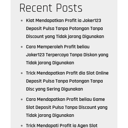
Recent Posts
Kiat Mendapatkan Profit ia Joker123
Deposit Pulsa Tanpa Potongan Tanpa
Discount yang Tidak jarang Digunakan
Cara Memperoleh Profit beliau
Joker123 Terpercaya Tanpa Diskon yang
Tidak jarang Digunakan
Trick Mendapatkan Profit dia Slot Online
Deposit Pulsa Tanpa Potongan Tanpa
Disc yang Sering Digunakan
Cara Mendapatkan Profit beliau Game
Slot Deposit Pulsa Tanpa Discount yang
Tidak jarang Digunakan
Trick Mendapati Profit ia Agen Slot