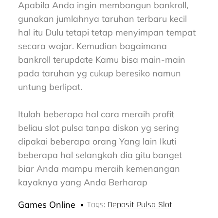
Apabila Anda ingin membangun bankroll,
gunakan jumlahnya taruhan terbaru kecil
hal itu Dulu tetapi tetap menyimpan tempat
secara wajar. Kemudian bagaimana
bankroll terupdate Kamu bisa main-main
pada taruhan yg cukup beresiko namun
untung berlipat.
Itulah beberapa hal cara meraih profit
beliau slot pulsa tanpa diskon yg sering
dipakai beberapa orang Yang lain Ikuti
beberapa hal selangkah dia gitu banget
biar Anda mampu meraih kemenangan
kayaknya yang Anda Berharap
Tags:
Deposit Pulsa Slot
Games Online