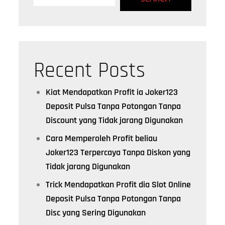
Recent Posts
Kiat Mendapatkan Profit ia Joker123
Deposit Pulsa Tanpa Potongan Tanpa
Discount yang Tidak jarang Digunakan
Cara Memperoleh Profit beliau
Joker123 Terpercaya Tanpa Diskon yang
Tidak jarang Digunakan
Trick Mendapatkan Profit dia Slot Online
Deposit Pulsa Tanpa Potongan Tanpa
Disc yang Sering Digunakan