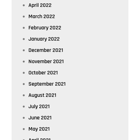
April 2022
March 2022
February 2022
January 2022
December 2021
November 2021
October 2021
September 2021
August 2021
July 2021
June 2021
May 2021