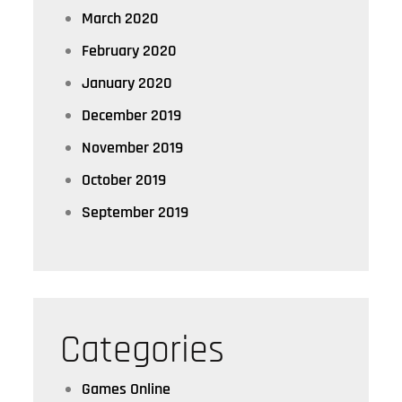
March 2020
February 2020
January 2020
December 2019
November 2019
October 2019
September 2019
Categories
Games Online