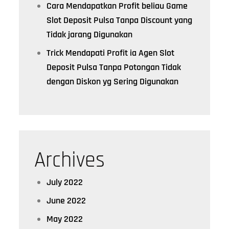
Cara Mendapatkan Profit beliau Game
Slot Deposit Pulsa Tanpa Discount yang
Tidak jarang Digunakan
Trick Mendapati Profit ia Agen Slot
Deposit Pulsa Tanpa Potongan Tidak
dengan Diskon yg Sering Digunakan
Archives
July 2022
June 2022
May 2022