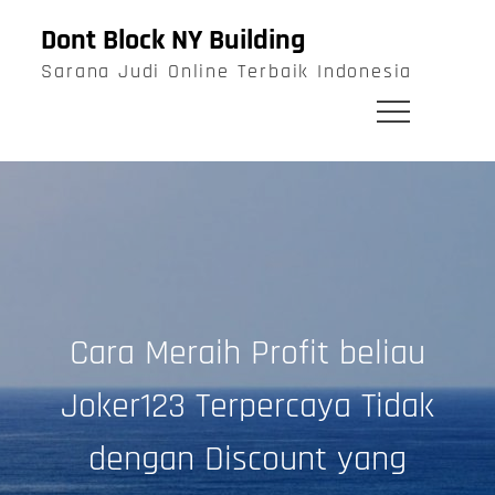
Skip
Dont Block NY Building
to
Sarana Judi Online Terbaik Indonesia
content
Cara Meraih Profit beliau
Joker123 Terpercaya Tidak
dengan Discount yang