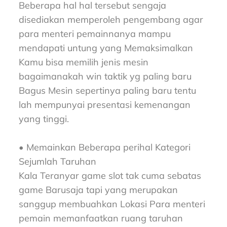
Beberapa hal hal tersebut sengaja
disediakan memperoleh pengembang agar
para menteri pemainnanya mampu
mendapati untung yang Memaksimalkan
Kamu bisa memilih jenis mesin
bagaimanakah win taktik yg paling baru
Bagus Mesin sepertinya paling baru tentu
lah mempunyai presentasi kemenangan
yang tinggi.
• Memainkan Beberapa perihal Kategori
Sejumlah Taruhan
Kala Teranyar game slot tak cuma sebatas
game Barusaja tapi yang merupakan
sanggup membuahkan Lokasi Para menteri
pemain memanfaatkan ruang taruhan