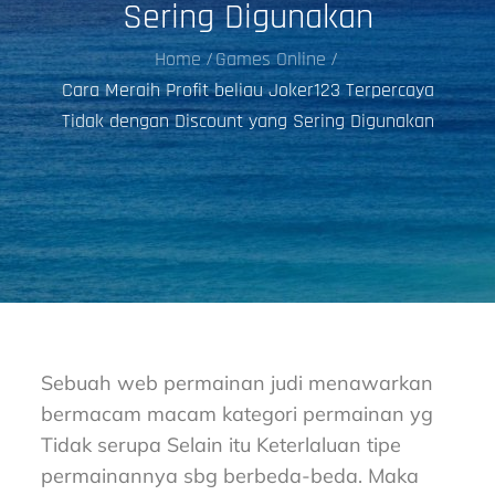
Sering Digunakan
Home
Games Online
Cara Meraih Profit beliau Joker123 Terpercaya
Tidak dengan Discount yang Sering Digunakan
Sebuah web permainan judi menawarkan
bermacam macam kategori permainan yg
Tidak serupa Selain itu Keterlaluan tipe
permainannya sbg berbeda-beda. Maka