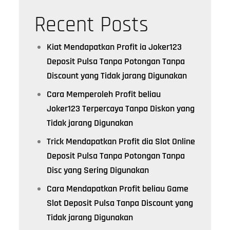
Recent Posts
Kiat Mendapatkan Profit ia Joker123
Deposit Pulsa Tanpa Potongan Tanpa
Discount yang Tidak jarang Digunakan
Cara Memperoleh Profit beliau
Joker123 Terpercaya Tanpa Diskon yang
Tidak jarang Digunakan
Trick Mendapatkan Profit dia Slot Online
Deposit Pulsa Tanpa Potongan Tanpa
Disc yang Sering Digunakan
Cara Mendapatkan Profit beliau Game
Slot Deposit Pulsa Tanpa Discount yang
Tidak jarang Digunakan