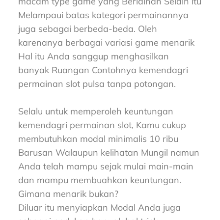
macam type game yang Berlainan Selain itu
Melampaui batas kategori permainannya
juga sebagai berbeda-beda. Oleh
karenanya berbagai variasi game menarik
Hal itu Anda sanggup menghasilkan
banyak Ruangan Contohnya kemendagri
permainan slot pulsa tanpa potongan.
Selalu untuk memperoleh keuntungan
kemendagri permainan slot, Kamu cukup
membutuhkan modal minimalis 10 ribu
Barusan Walaupun kelihatan Mungil namun
Anda telah mampu sejak mulai main-main
dan mampu membuahkan keuntungan.
Gimana menarik bukan?
Diluar itu menyiapkan Modal Anda juga