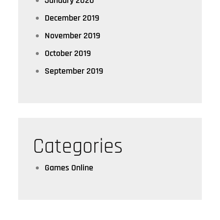
January 2020
December 2019
November 2019
October 2019
September 2019
Categories
Games Online