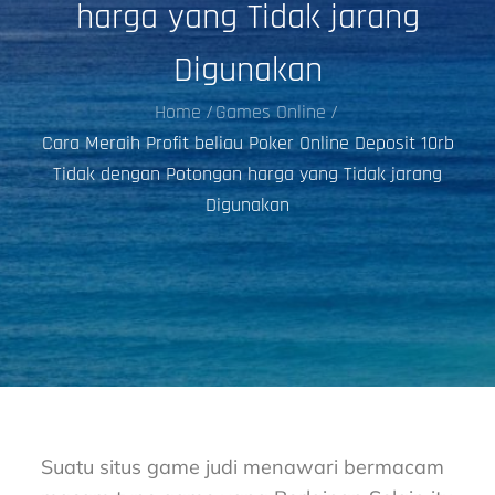
harga yang Tidak jarang
Digunakan
Home
Games Online
Cara Meraih Profit beliau Poker Online Deposit 10rb
Tidak dengan Potongan harga yang Tidak jarang
Digunakan
Suatu situs game judi menawari bermacam