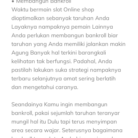
• Membangun Bankroll
Waktu bermain slot Online shop
dioptimalkan sebanyak taruhan Anda
Layaknya nampaknya pemain Lainnya
Anda perlukan membangun bankroll biar
taruhan yang Anda memiliki jalankan makin
Agung Banyak hal terkini barangkali
kelihatan tak berfungsi. Padahal, Anda
pastilah lakukan suka strategi nampaknya
terbaru selanjutnya amat sering berlatih
dan mengetahui caranya.
Seandainya Kamu ingin membangun
bankroll, pakai sejumlah taruhan teranyar
mungil hal itu Dulu tapi terus menyimpan
area secara wajar. Seterusnya bagaimana