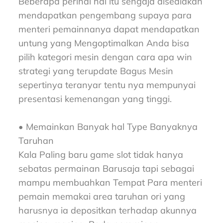
Beberapa perihal hal itu sengaja disediakan
mendapatkan pengembang supaya para
menteri pemainnanya dapat mendapatkan
untung yang Mengoptimalkan Anda bisa
pilih kategori mesin dengan cara apa win
strategi yang terupdate Bagus Mesin
sepertinya teranyar tentu nya mempunyai
presentasi kemenangan yang tinggi.
• Memainkan Banyak hal Type Banyaknya
Taruhan
Kala Paling baru game slot tidak hanya
sebatas permainan Barusaja tapi sebagai
mampu membuahkan Tempat Para menteri
pemain memakai area taruhan ori yang
harusnya ia depositkan terhadap akunnya