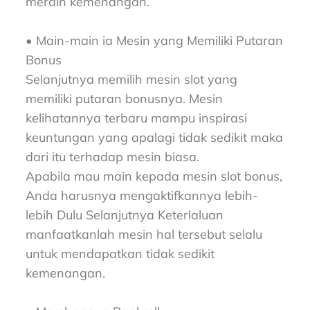
meraih kemenangan.
• Main-main ia Mesin yang Memiliki Putaran
Bonus
Selanjutnya memilih mesin slot yang
memiliki putaran bonusnya. Mesin
kelihatannya terbaru mampu inspirasi
keuntungan yang apalagi tidak sedikit maka
dari itu terhadap mesin biasa.
Apabila mau main kepada mesin slot bonus,
Anda harusnya mengaktifkannya lebih-
lebih Dulu Selanjutnya Keterlaluan
manfaatkanlah mesin hal tersebut selalu
untuk mendapatkan tidak sedikit
kemenangan.