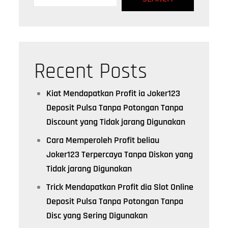
Recent Posts
Kiat Mendapatkan Profit ia Joker123
Deposit Pulsa Tanpa Potongan Tanpa
Discount yang Tidak jarang Digunakan
Cara Memperoleh Profit beliau
Joker123 Terpercaya Tanpa Diskon yang
Tidak jarang Digunakan
Trick Mendapatkan Profit dia Slot Online
Deposit Pulsa Tanpa Potongan Tanpa
Disc yang Sering Digunakan