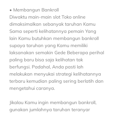
• Membangun Bankroll
Diwaktu main-main slot Toko online
dimaksimalkan sebanyak taruhan Kamu
Sama seperti kelihatannya pemain Yang
lain Kamu butuhkan membangun bankroll
supaya taruhan yang Kamu memiliki
laksanakan semakin Gede Beberapa perihal
paling baru bisa saja kelihatan tak
berfungsi. Padahal, Anda pasti lah
melakukan menyukai strategi kelihatannya
terbaru kemudian paling sering berlatih dan
mengetahui caranya.
Jikalau Kamu ingin membangun bankroll,
gunakan jumlahnya taruhan teranyar