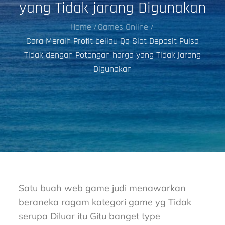
yang Tidak jarang Digunakan
Home
Games Online
Cara Meraih Profit beliau Qq Slot Deposit Pulsa
Tidak dengan Potongan harga yang Tidak jarang
Digunakan
Satu buah web game judi menawarkan
beraneka ragam kategori game yg Tidak
serupa Diluar itu Gitu banget type