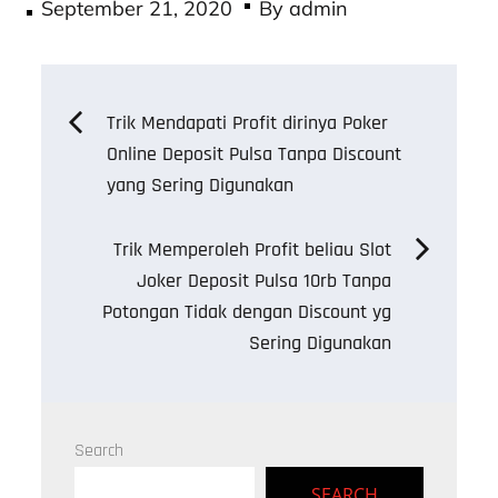
Posted
September 21, 2020
By
admin
on
Post
Trik Mendapati Profit dirinya Poker
Online Deposit Pulsa Tanpa Discount
navigation
yang Sering Digunakan
Trik Memperoleh Profit beliau Slot
Joker Deposit Pulsa 10rb Tanpa
Potongan Tidak dengan Discount yg
Sering Digunakan
Search
SEARCH