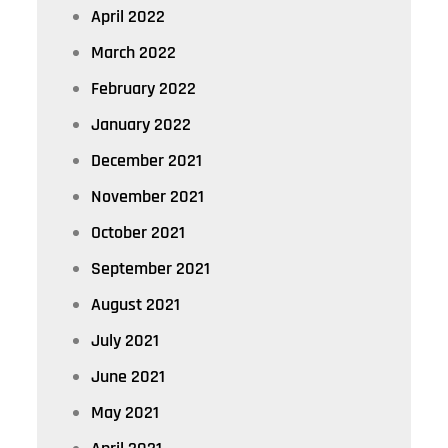
April 2022
March 2022
February 2022
January 2022
December 2021
November 2021
October 2021
September 2021
August 2021
July 2021
June 2021
May 2021