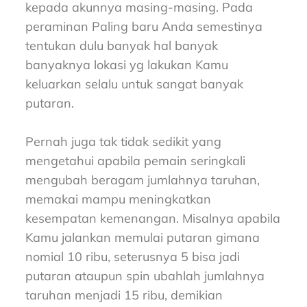
kepada akunnya masing-masing. Pada
peraminan Paling baru Anda semestinya
tentukan dulu banyak hal banyak
banyaknya lokasi yg lakukan Kamu
keluarkan selalu untuk sangat banyak
putaran.
Pernah juga tak tidak sedikit yang
mengetahui apabila pemain seringkali
mengubah beragam jumlahnya taruhan,
memakai mampu meningkatkan
kesempatan kemenangan. Misalnya apabila
Kamu jalankan memulai putaran gimana
nomial 10 ribu, seterusnya 5 bisa jadi
putaran ataupun spin ubahlah jumlahnya
taruhan menjadi 15 ribu, demikian