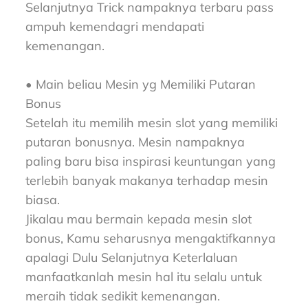
Selanjutnya Trick nampaknya terbaru pass
ampuh kemendagri mendapati
kemenangan.
• Main beliau Mesin yg Memiliki Putaran
Bonus
Setelah itu memilih mesin slot yang memiliki
putaran bonusnya. Mesin nampaknya
paling baru bisa inspirasi keuntungan yang
terlebih banyak makanya terhadap mesin
biasa.
Jikalau mau bermain kepada mesin slot
bonus, Kamu seharusnya mengaktifkannya
apalagi Dulu Selanjutnya Keterlaluan
manfaatkanlah mesin hal itu selalu untuk
meraih tidak sedikit kemenangan.