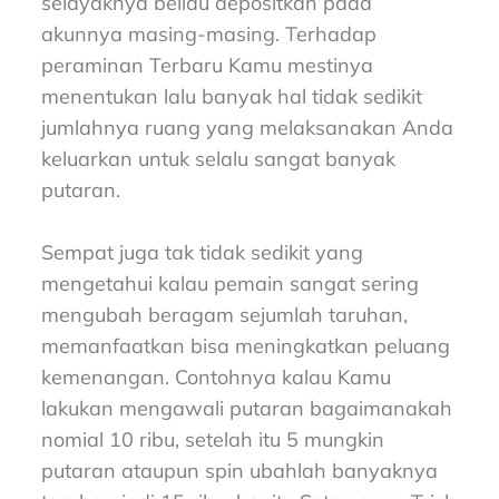
selayaknya beliau depositkan pada
akunnya masing-masing. Terhadap
peraminan Terbaru Kamu mestinya
menentukan lalu banyak hal tidak sedikit
jumlahnya ruang yang melaksanakan Anda
keluarkan untuk selalu sangat banyak
putaran.
Sempat juga tak tidak sedikit yang
mengetahui kalau pemain sangat sering
mengubah beragam sejumlah taruhan,
memanfaatkan bisa meningkatkan peluang
kemenangan. Contohnya kalau Kamu
lakukan mengawali putaran bagaimanakah
nomial 10 ribu, setelah itu 5 mungkin
putaran ataupun spin ubahlah banyaknya