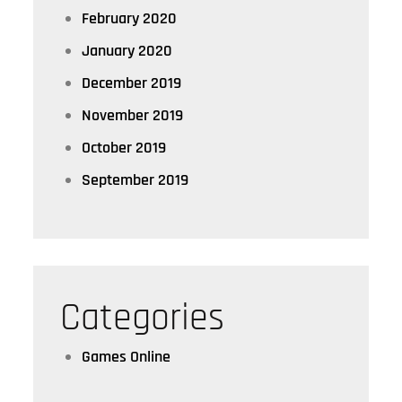
February 2020
January 2020
December 2019
November 2019
October 2019
September 2019
Categories
Games Online