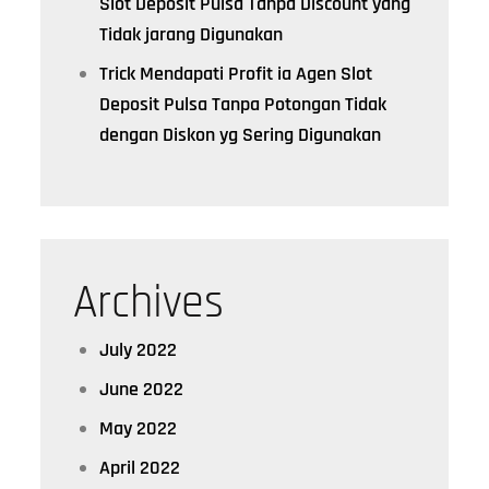
Slot Deposit Pulsa Tanpa Discount yang
Tidak jarang Digunakan
Trick Mendapati Profit ia Agen Slot
Deposit Pulsa Tanpa Potongan Tidak
dengan Diskon yg Sering Digunakan
Archives
July 2022
June 2022
May 2022
April 2022