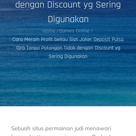
dengan Discount yg Sering
Digunakan
Home
Games Online
Cara Meraih Profit beliau Slot Joker Deposit Pulsa
10rb Tanpa Potongan Tidak dengan Discount yg
Sering Digunakan
Sebuah situs permainan judi menawari