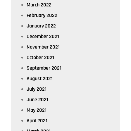
March 2022
February 2022
January 2022
December 2021
November 2021
October 2021
September 2021
August 2021
July 2021
June 2021
May 2021
April 2021