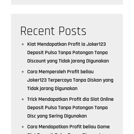
Recent Posts
Kiat Mendapatkan Profit ia Joker123
Deposit Pulsa Tanpa Potongan Tanpa
Discount yang Tidak jarang Digunakan
Cara Memperoleh Profit beliau
Joker123 Terpercaya Tanpa Diskon yang
Tidak jarang Digunakan
Trick Mendapatkan Profit dia Slot Online
Deposit Pulsa Tanpa Potongan Tanpa
Disc yang Sering Digunakan
Cara Mendapatkan Profit beliau Game