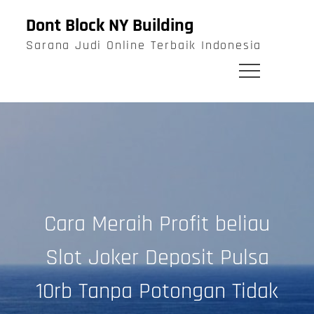
Skip
Dont Block NY Building
to
Sarana Judi Online Terbaik Indonesia
content
Cara Meraih Profit beliau
Slot Joker Deposit Pulsa
10rb Tanpa Potongan Tidak