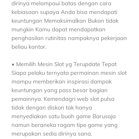
dirinya melampaui batas dengan cara
kebiasaan supaya Anda bisa mendapati
keuntungan Memaksimalkan Bukan tidak
mungkin Kamu dapat mendapatkan
penghasilan rutinitas nampaknya pekerjaan
beliau kantor.
• Memilih Mesin Slot yg Terupdate Tepat
Siapa pelaku ternyata permainan mesin slot
mampu memberikan inspirasi dampak
keuntungan yang pass besar bagian
pemainnya. Kemendagri web slot pulsa
tidak dengan diskon tak hanya
menyediakan satu buah game Barusaja
namun beraneka ragam tipe game yang
merupakan sedia dirinya sana.