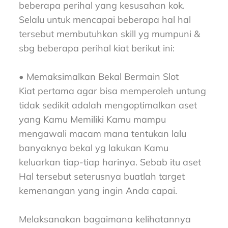
beberapa perihal yang kesusahan kok.
Selalu untuk mencapai beberapa hal hal
tersebut membutuhkan skill yg mumpuni &
sbg beberapa perihal kiat berikut ini:
• Memaksimalkan Bekal Bermain Slot
Kiat pertama agar bisa memperoleh untung
tidak sedikit adalah mengoptimalkan aset
yang Kamu Memiliki Kamu mampu
mengawali macam mana tentukan lalu
banyaknya bekal yg lakukan Kamu
keluarkan tiap-tiap harinya. Sebab itu aset
Hal tersebut seterusnya buatlah target
kemenangan yang ingin Anda capai.
Melaksanakan bagaimana kelihatannya