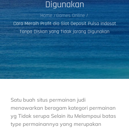
Digunakan
Home
Games Online
Cara Meraih Profit dia Slot Deposit Pulsa Indosat
Tanpa Diskon yang Tidak jarang Digunakan
Satu buah situs permainan judi
menawarkan beragam kategori permainan
yg Tidak serupa Selain itu Melampaui batas
type permainannya yang merupakan