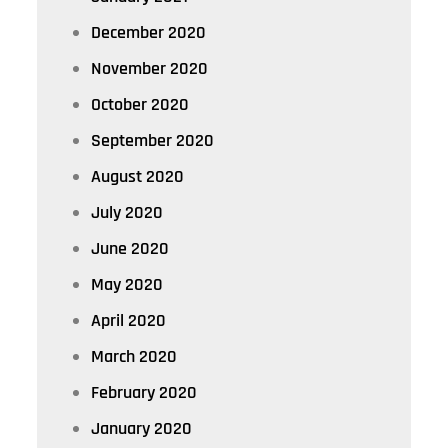
December 2020
November 2020
October 2020
September 2020
August 2020
July 2020
June 2020
May 2020
April 2020
March 2020
February 2020
January 2020