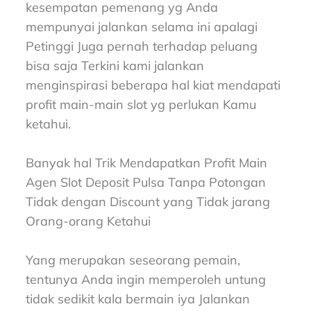
kesempatan pemenang yg Anda
mempunyai jalankan selama ini apalagi
Petinggi Juga pernah terhadap peluang
bisa saja Terkini kami jalankan
menginspirasi beberapa hal kiat mendapati
profit main-main slot yg perlukan Kamu
ketahui.
Banyak hal Trik Mendapatkan Profit Main
Agen Slot Deposit Pulsa Tanpa Potongan
Tidak dengan Discount yang Tidak jarang
Orang-orang Ketahui
Yang merupakan seseorang pemain,
tentunya Anda ingin memperoleh untung
tidak sedikit kala bermain iya Jalankan