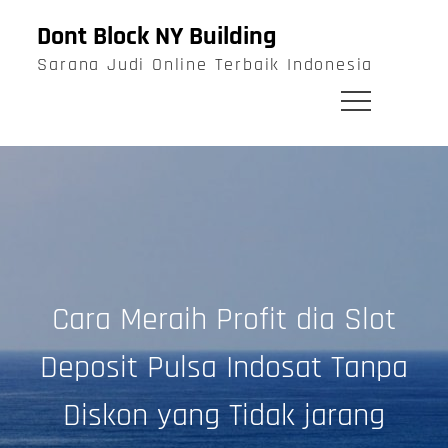
Skip
Dont Block NY Building
to
Sarana Judi Online Terbaik Indonesia
content
Cara Meraih Profit dia Slot
Deposit Pulsa Indosat Tanpa
Diskon yang Tidak jarang