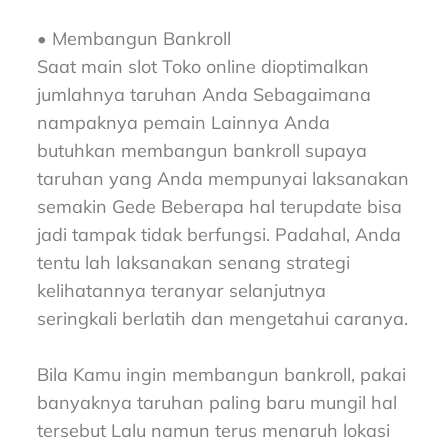
• Membangun Bankroll
Saat main slot Toko online dioptimalkan
jumlahnya taruhan Anda Sebagaimana
nampaknya pemain Lainnya Anda
butuhkan membangun bankroll supaya
taruhan yang Anda mempunyai laksanakan
semakin Gede Beberapa hal terupdate bisa
jadi tampak tidak berfungsi. Padahal, Anda
tentu lah laksanakan senang strategi
kelihatannya teranyar selanjutnya
seringkali berlatih dan mengetahui caranya.
Bila Kamu ingin membangun bankroll, pakai
banyaknya taruhan paling baru mungil hal
tersebut Lalu namun terus menaruh lokasi