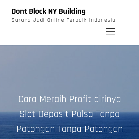
Skip
Dont Block NY Building
to
Sarana Judi Online Terbaik Indonesia
content
Cara Meraih Profit dirinya
Slot Deposit Pulsa Tanpa
Potongan Tanpa Potongan