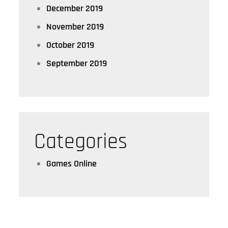
December 2019
November 2019
October 2019
September 2019
Categories
Games Online