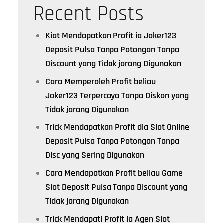
Recent Posts
Kiat Mendapatkan Profit ia Joker123
Deposit Pulsa Tanpa Potongan Tanpa
Discount yang Tidak jarang Digunakan
Cara Memperoleh Profit beliau
Joker123 Terpercaya Tanpa Diskon yang
Tidak jarang Digunakan
Trick Mendapatkan Profit dia Slot Online
Deposit Pulsa Tanpa Potongan Tanpa
Disc yang Sering Digunakan
Cara Mendapatkan Profit beliau Game
Slot Deposit Pulsa Tanpa Discount yang
Tidak jarang Digunakan
Trick Mendapati Profit ia Agen Slot