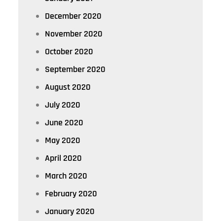
December 2020
November 2020
October 2020
September 2020
August 2020
July 2020
June 2020
May 2020
April 2020
March 2020
February 2020
January 2020