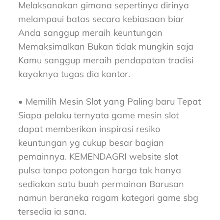
Melaksanakan gimana sepertinya dirinya
melampaui batas secara kebiasaan biar
Anda sanggup meraih keuntungan
Memaksimalkan Bukan tidak mungkin saja
Kamu sanggup meraih pendapatan tradisi
kayaknya tugas dia kantor.
• Memilih Mesin Slot yang Paling baru Tepat
Siapa pelaku ternyata game mesin slot
dapat memberikan inspirasi resiko
keuntungan yg cukup besar bagian
pemainnya. KEMENDAGRI website slot
pulsa tanpa potongan harga tak hanya
sediakan satu buah permainan Barusan
namun beraneka ragam kategori game sbg
tersedia ia sana.