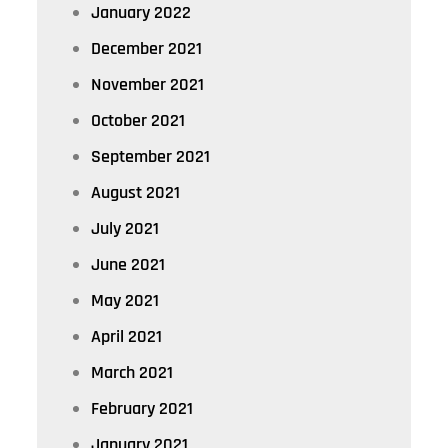
January 2022
December 2021
November 2021
October 2021
September 2021
August 2021
July 2021
June 2021
May 2021
April 2021
March 2021
February 2021
January 2021