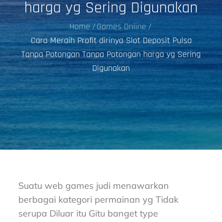
harga yg Sering Digunakan
Home
Games Online
Cara Meraih Profit dirinya Slot Deposit Pulsa
Tanpa Potongan Tanpa Potongan harga yg Sering
Digunakan
Suatu web games judi menawarkan
berbagai kategori permainan yg Tidak
serupa Diluar itu Gitu banget type