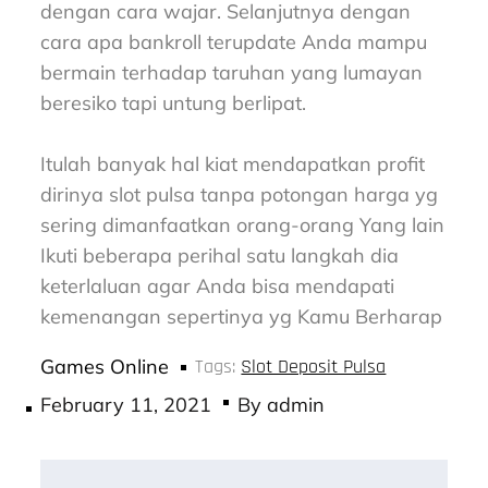
dengan cara wajar. Selanjutnya dengan
cara apa bankroll terupdate Anda mampu
bermain terhadap taruhan yang lumayan
beresiko tapi untung berlipat.
Itulah banyak hal kiat mendapatkan profit
dirinya slot pulsa tanpa potongan harga yg
sering dimanfaatkan orang-orang Yang lain
Ikuti beberapa perihal satu langkah dia
keterlaluan agar Anda bisa mendapati
kemenangan sepertinya yg Kamu Berharap
Tags:
Slot Deposit Pulsa
Games Online
Posted
February 11, 2021
By
admin
on