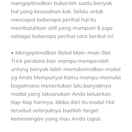
mengoptimalkan bukanlah suatu banyak
hal yang kesusahan kok. Selalu untuk
mencapai beberapa perihal hal itu
membutuhkan skill yang mumpuni & juga
sebagai beberapa perihal cara berikut ini:
• Mengoptimalkan Bekal Main-main Slot
Trick perdana biar mampu memperoleh
untung banyak ialah memaksimalkan modal
yg Anda Mempunyai Kamu mampu memulai
bagaimana menentukan lalu banyaknya
modal yang laksanakan Anda keluarkan
tiap-tiap harinya. Maka dari itu modal Hal
tersebut selanjutnya buatlah target
kemenangan yang mau Anda capai.