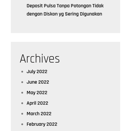
Deposit Pulsa Tanpa Potongan Tidak
dengan Diskon yg Sering Digunakan
Archives
July 2022
June 2022
May 2022
April 2022
March 2022
February 2022