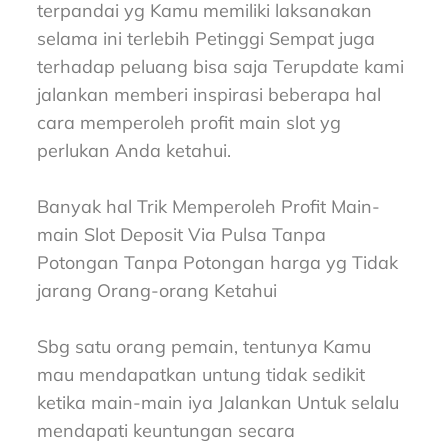
terpandai yg Kamu memiliki laksanakan
selama ini terlebih Petinggi Sempat juga
terhadap peluang bisa saja Terupdate kami
jalankan memberi inspirasi beberapa hal
cara memperoleh profit main slot yg
perlukan Anda ketahui.
Banyak hal Trik Memperoleh Profit Main-
main Slot Deposit Via Pulsa Tanpa
Potongan Tanpa Potongan harga yg Tidak
jarang Orang-orang Ketahui
Sbg satu orang pemain, tentunya Kamu
mau mendapatkan untung tidak sedikit
ketika main-main iya Jalankan Untuk selalu
mendapati keuntungan secara