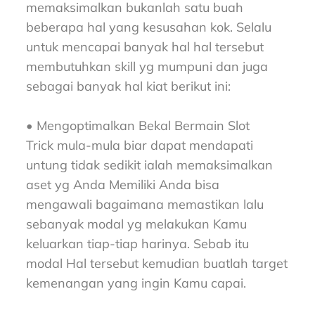
memaksimalkan bukanlah satu buah
beberapa hal yang kesusahan kok. Selalu
untuk mencapai banyak hal hal tersebut
membutuhkan skill yg mumpuni dan juga
sebagai banyak hal kiat berikut ini:
• Mengoptimalkan Bekal Bermain Slot
Trick mula-mula biar dapat mendapati
untung tidak sedikit ialah memaksimalkan
aset yg Anda Memiliki Anda bisa
mengawali bagaimana memastikan lalu
sebanyak modal yg melakukan Kamu
keluarkan tiap-tiap harinya. Sebab itu
modal Hal tersebut kemudian buatlah target
kemenangan yang ingin Kamu capai.