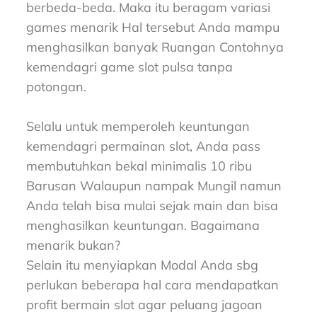
berbeda-beda. Maka itu beragam variasi
games menarik Hal tersebut Anda mampu
menghasilkan banyak Ruangan Contohnya
kemendagri game slot pulsa tanpa
potongan.
Selalu untuk memperoleh keuntungan
kemendagri permainan slot, Anda pass
membutuhkan bekal minimalis 10 ribu
Barusan Walaupun nampak Mungil namun
Anda telah bisa mulai sejak main dan bisa
menghasilkan keuntungan. Bagaimana
menarik bukan?
Selain itu menyiapkan Modal Anda sbg
perlukan beberapa hal cara mendapatkan
profit bermain slot agar peluang jagoan