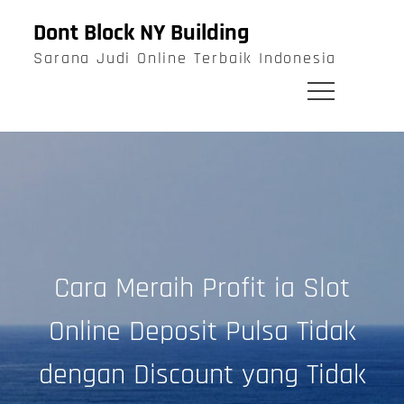
Skip
Dont Block NY Building
to
Sarana Judi Online Terbaik Indonesia
content
Cara Meraih Profit ia Slot
Online Deposit Pulsa Tidak
dengan Discount yang Tidak