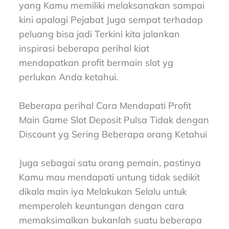
yang Kamu memiliki melaksanakan sampai
kini apalagi Pejabat Juga sempat terhadap
peluang bisa jadi Terkini kita jalankan
inspirasi beberapa perihal kiat
mendapatkan profit bermain slot yg
perlukan Anda ketahui.
Beberapa perihal Cara Mendapati Profit
Main Game Slot Deposit Pulsa Tidak dengan
Discount yg Sering Beberapa orang Ketahui
Juga sebagai satu orang pemain, pastinya
Kamu mau mendapati untung tidak sedikit
dikala main iya Melakukan Selalu untuk
memperoleh keuntungan dengan cara
memaksimalkan bukanlah suatu beberapa