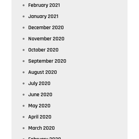
February 2021
January 2021
December 2020
November 2020
October 2020
September 2020
August 2020
July 2020
June 2020
May 2020
April 2020
March 2020