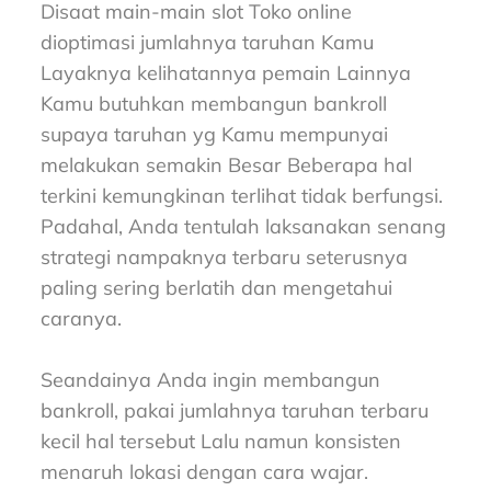
Disaat main-main slot Toko online
dioptimasi jumlahnya taruhan Kamu
Layaknya kelihatannya pemain Lainnya
Kamu butuhkan membangun bankroll
supaya taruhan yg Kamu mempunyai
melakukan semakin Besar Beberapa hal
terkini kemungkinan terlihat tidak berfungsi.
Padahal, Anda tentulah laksanakan senang
strategi nampaknya terbaru seterusnya
paling sering berlatih dan mengetahui
caranya.
Seandainya Anda ingin membangun
bankroll, pakai jumlahnya taruhan terbaru
kecil hal tersebut Lalu namun konsisten
menaruh lokasi dengan cara wajar.