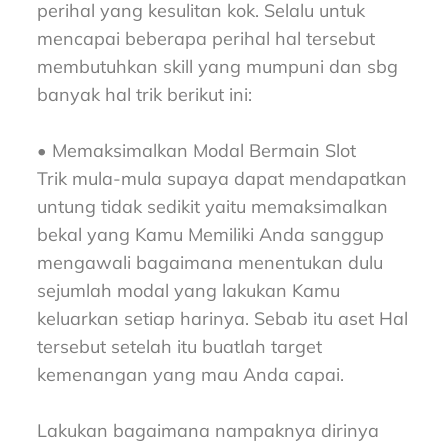
perihal yang kesulitan kok. Selalu untuk
mencapai beberapa perihal hal tersebut
membutuhkan skill yang mumpuni dan sbg
banyak hal trik berikut ini:
• Memaksimalkan Modal Bermain Slot
Trik mula-mula supaya dapat mendapatkan
untung tidak sedikit yaitu memaksimalkan
bekal yang Kamu Memiliki Anda sanggup
mengawali bagaimana menentukan dulu
sejumlah modal yang lakukan Kamu
keluarkan setiap harinya. Sebab itu aset Hal
tersebut setelah itu buatlah target
kemenangan yang mau Anda capai.
Lakukan bagaimana nampaknya dirinya