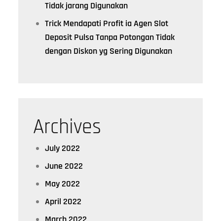
Tidak jarang Digunakan
Trick Mendapati Profit ia Agen Slot
Deposit Pulsa Tanpa Potongan Tidak
dengan Diskon yg Sering Digunakan
Archives
July 2022
June 2022
May 2022
April 2022
March 2022