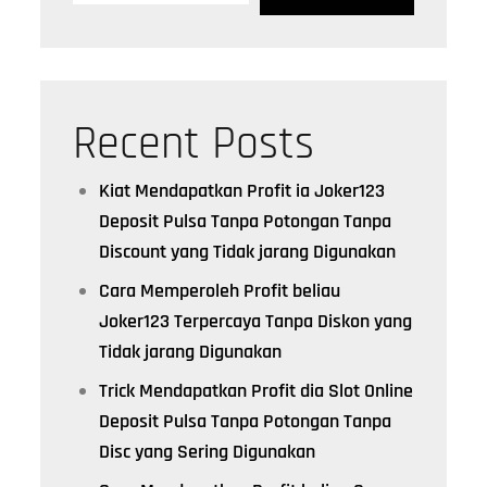
Recent Posts
Kiat Mendapatkan Profit ia Joker123
Deposit Pulsa Tanpa Potongan Tanpa
Discount yang Tidak jarang Digunakan
Cara Memperoleh Profit beliau
Joker123 Terpercaya Tanpa Diskon yang
Tidak jarang Digunakan
Trick Mendapatkan Profit dia Slot Online
Deposit Pulsa Tanpa Potongan Tanpa
Disc yang Sering Digunakan