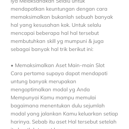
iya Melaksanakan Selalu untuk
mendapatkan keuntungan dengan cara
memaksimalkan bukanlah sebuah banyak
hal yang kesusahan kok. Untuk selalu
mencapai beberapa hal hal tersebut
membutuhkan skill yg mumpuni & juga
sebagai banyak hal trik berikut ini:
• Memaksimalkan Aset Main-main Slot
Cara pertama supaya dapat mendapati
untung banyak merupakan
mengoptimalkan modal yg Anda
Mempunyai Kamu mampu memulai
bagaimana menentukan dulu sejumlah
modal yang jalankan Kamu keluarkan setiap
harinya. Sebab itu aset Hal tersebut setelah