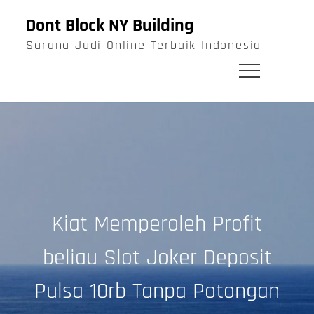
Skip
Dont Block NY Building
to
Sarana Judi Online Terbaik Indonesia
content
Kiat Memperoleh Profit
beliau Slot Joker Deposit
Pulsa 10rb Tanpa Potongan