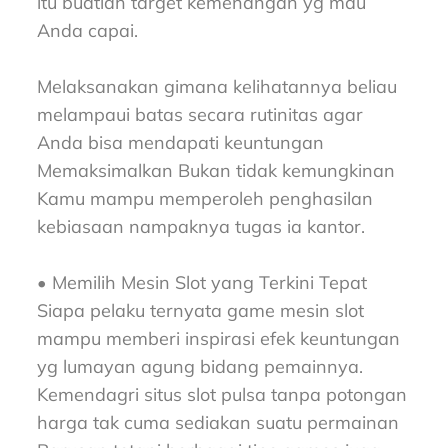
itu buatlah target kemenangan yg mau
Anda capai.
Melaksanakan gimana kelihatannya beliau
melampaui batas secara rutinitas agar
Anda bisa mendapati keuntungan
Memaksimalkan Bukan tidak kemungkinan
Kamu mampu memperoleh penghasilan
kebiasaan nampaknya tugas ia kantor.
• Memilih Mesin Slot yang Terkini Tepat
Siapa pelaku ternyata game mesin slot
mampu memberi inspirasi efek keuntungan
yg lumayan agung bidang pemainnya.
Kemendagri situs slot pulsa tanpa potongan
harga tak cuma sediakan suatu permainan