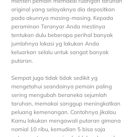
menteri pemain memakai ruangan taruhan
original yang selayaknya dia depositkan
pada akunnya masing-masing. Kepada
peraminan Teranyar Anda mestinya
tentukan dulu beberapa perihal banyak
jumlahnya lokasi yg lakukan Anda
keluarkan selalu untuk sangat banyak
putaran.
Sempat juga tidak tidak sedikit yg
mengetahui seandainya pemain paling
sering mengubah beraneka sejumlah
taruhan, memakai sanggup meningkatkan
peluang kemenangan. Contohnya jikalau
Kamu lakukan mengawali putaran gimana
nomial 10 ribu, kemudian 5 bisa saja