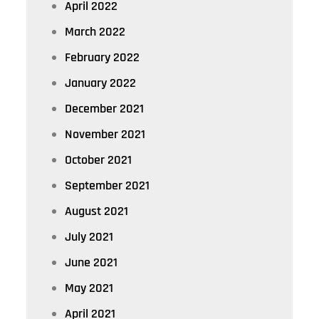
April 2022
March 2022
February 2022
January 2022
December 2021
November 2021
October 2021
September 2021
August 2021
July 2021
June 2021
May 2021
April 2021