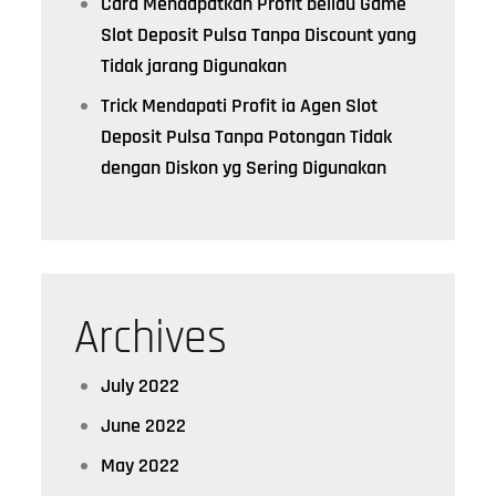
Cara Mendapatkan Profit beliau Game
Slot Deposit Pulsa Tanpa Discount yang
Tidak jarang Digunakan
Trick Mendapati Profit ia Agen Slot
Deposit Pulsa Tanpa Potongan Tidak
dengan Diskon yg Sering Digunakan
Archives
July 2022
June 2022
May 2022