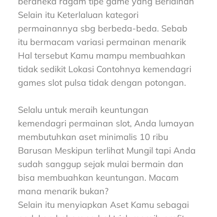
beraneka ragam tipe game yang Berlainan
Selain itu Keterlaluan kategori
permainannya sbg berbeda-beda. Sebab
itu bermacam variasi permainan menarik
Hal tersebut Kamu mampu membuahkan
tidak sedikit Lokasi Contohnya kemendagri
games slot pulsa tidak dengan potongan.
Selalu untuk meraih keuntungan
kemendagri permainan slot, Anda lumayan
membutuhkan aset minimalis 10 ribu
Barusan Meskipun terlihat Mungil tapi Anda
sudah sanggup sejak mulai bermain dan
bisa membuahkan keuntungan. Macam
mana menarik bukan?
Selain itu menyiapkan Aset Kamu sebagai