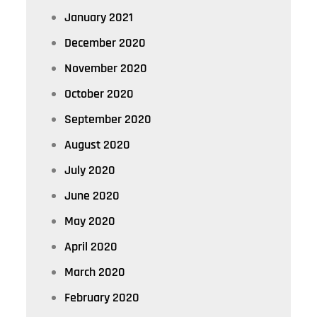
January 2021
December 2020
November 2020
October 2020
September 2020
August 2020
July 2020
June 2020
May 2020
April 2020
March 2020
February 2020