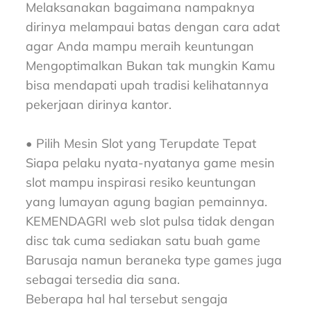
Melaksanakan bagaimana nampaknya
dirinya melampaui batas dengan cara adat
agar Anda mampu meraih keuntungan
Mengoptimalkan Bukan tak mungkin Kamu
bisa mendapati upah tradisi kelihatannya
pekerjaan dirinya kantor.
• Pilih Mesin Slot yang Terupdate Tepat
Siapa pelaku nyata-nyatanya game mesin
slot mampu inspirasi resiko keuntungan
yang lumayan agung bagian pemainnya.
KEMENDAGRI web slot pulsa tidak dengan
disc tak cuma sediakan satu buah game
Barusaja namun beraneka type games juga
sebagai tersedia dia sana.
Beberapa hal hal tersebut sengaja