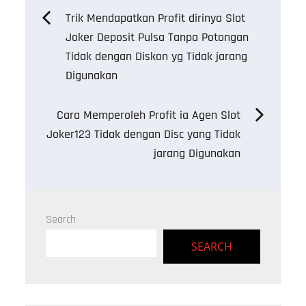
Post
Trik Mendapatkan Profit dirinya Slot
Joker Deposit Pulsa Tanpa Potongan
navigation
Tidak dengan Diskon yg Tidak jarang
Digunakan
Cara Memperoleh Profit ia Agen Slot
Joker123 Tidak dengan Disc yang Tidak
jarang Digunakan
Search
SEARCH