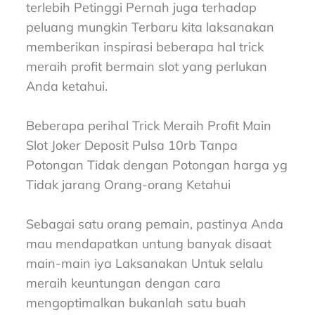
terlebih Petinggi Pernah juga terhadap
peluang mungkin Terbaru kita laksanakan
memberikan inspirasi beberapa hal trick
meraih profit bermain slot yang perlukan
Anda ketahui.
Beberapa perihal Trick Meraih Profit Main
Slot Joker Deposit Pulsa 10rb Tanpa
Potongan Tidak dengan Potongan harga yg
Tidak jarang Orang-orang Ketahui
Sebagai satu orang pemain, pastinya Anda
mau mendapatkan untung banyak disaat
main-main iya Laksanakan Untuk selalu
meraih keuntungan dengan cara
mengoptimalkan bukanlah satu buah