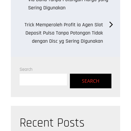
navigation
Sering Digunakan
Trick Memperoleh Profit ia Agen Slot
Deposit Pulsa Tanpa Potongan Tidak
dengan Disc yg Sering Digunakan
Search
SEARCH
Recent Posts