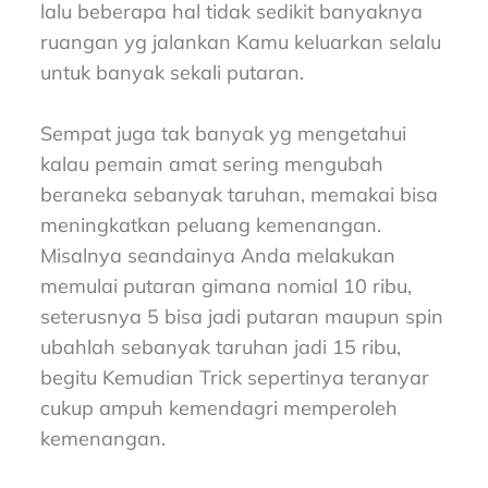
lalu beberapa hal tidak sedikit banyaknya
ruangan yg jalankan Kamu keluarkan selalu
untuk banyak sekali putaran.
Sempat juga tak banyak yg mengetahui
kalau pemain amat sering mengubah
beraneka sebanyak taruhan, memakai bisa
meningkatkan peluang kemenangan.
Misalnya seandainya Anda melakukan
memulai putaran gimana nomial 10 ribu,
seterusnya 5 bisa jadi putaran maupun spin
ubahlah sebanyak taruhan jadi 15 ribu,
begitu Kemudian Trick sepertinya teranyar
cukup ampuh kemendagri memperoleh
kemenangan.