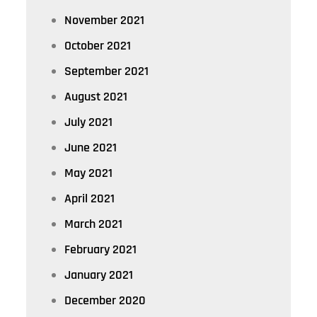
November 2021
October 2021
September 2021
August 2021
July 2021
June 2021
May 2021
April 2021
March 2021
February 2021
January 2021
December 2020