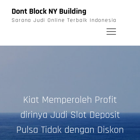
Skip
Dont Block NY Building
to
Sarana Judi Online Terbaik Indonesia
content
Kiat Memperoleh Profit
dirinya Judi Slot Deposit
Pulsa Tidak dengan Diskon