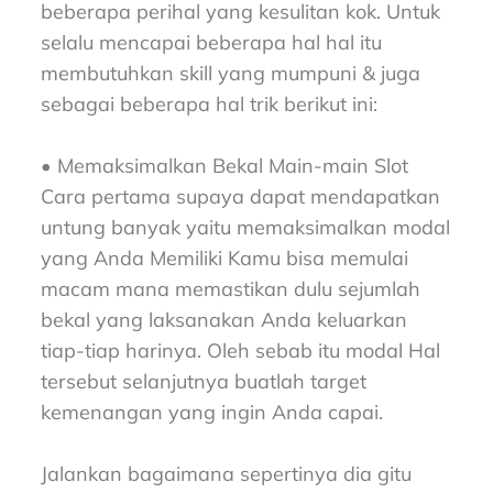
beberapa perihal yang kesulitan kok. Untuk
selalu mencapai beberapa hal hal itu
membutuhkan skill yang mumpuni & juga
sebagai beberapa hal trik berikut ini:
• Memaksimalkan Bekal Main-main Slot
Cara pertama supaya dapat mendapatkan
untung banyak yaitu memaksimalkan modal
yang Anda Memiliki Kamu bisa memulai
macam mana memastikan dulu sejumlah
bekal yang laksanakan Anda keluarkan
tiap-tiap harinya. Oleh sebab itu modal Hal
tersebut selanjutnya buatlah target
kemenangan yang ingin Anda capai.
Jalankan bagaimana sepertinya dia gitu