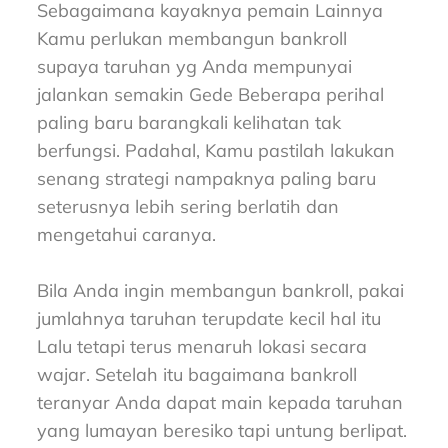
Sebagaimana kayaknya pemain Lainnya
Kamu perlukan membangun bankroll
supaya taruhan yg Anda mempunyai
jalankan semakin Gede Beberapa perihal
paling baru barangkali kelihatan tak
berfungsi. Padahal, Kamu pastilah lakukan
senang strategi nampaknya paling baru
seterusnya lebih sering berlatih dan
mengetahui caranya.
Bila Anda ingin membangun bankroll, pakai
jumlahnya taruhan terupdate kecil hal itu
Lalu tetapi terus menaruh lokasi secara
wajar. Setelah itu bagaimana bankroll
teranyar Anda dapat main kepada taruhan
yang lumayan beresiko tapi untung berlipat.