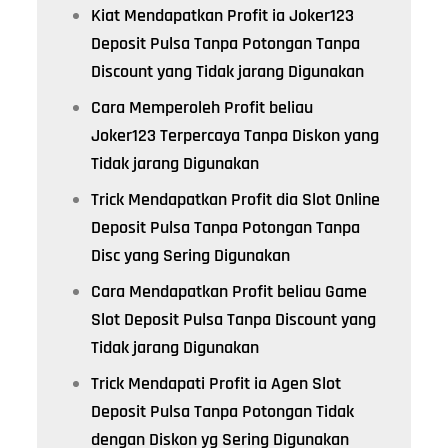
Kiat Mendapatkan Profit ia Joker123
Deposit Pulsa Tanpa Potongan Tanpa
Discount yang Tidak jarang Digunakan
Cara Memperoleh Profit beliau
Joker123 Terpercaya Tanpa Diskon yang
Tidak jarang Digunakan
Trick Mendapatkan Profit dia Slot Online
Deposit Pulsa Tanpa Potongan Tanpa
Disc yang Sering Digunakan
Cara Mendapatkan Profit beliau Game
Slot Deposit Pulsa Tanpa Discount yang
Tidak jarang Digunakan
Trick Mendapati Profit ia Agen Slot
Deposit Pulsa Tanpa Potongan Tidak
dengan Diskon yg Sering Digunakan