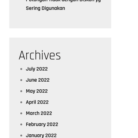
Sering Digunakan
Archives
July 2022
June 2022
May 2022
April 2022
March 2022
February 2022
January 2022