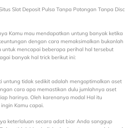
Situs Slot Deposit Pulsa Tanpa Potongan Tanpa Disc
inya Kamu mau mendapatkan untung banyak ketika
h keuntungan dengan cara memaksimalkan bukanlah
lu untuk mencapai beberapa perihal hal tersebut
i banyak hal trick berikut ini:
untung tidak sedikit adalah mengoptimalkan aset
ngan cara apa memastikan dulu jumlahnya aset
ap harinya. Oleh karenanya modal Hal itu
ingin Kamu capai.
nya keterlaluan secara adat biar Anda sanggup