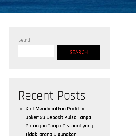
Search
SEARCH
Recent Posts
Kiat Mendapatkan Profit ia
Joker123 Deposit Pulsa Tanpa
Potongan Tanpa Discount yang
Tidak jarang Digunakan