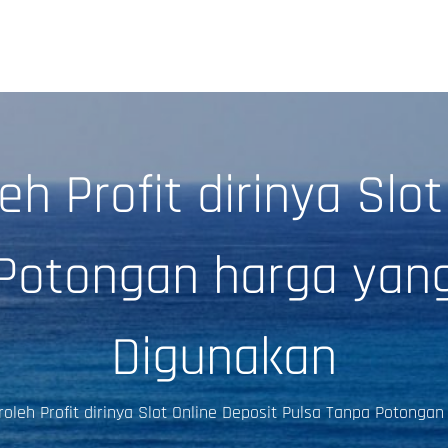
h Profit dirinya Slot
Potongan harga yang
Digunakan
oleh Profit dirinya Slot Online Deposit Pulsa Tanpa Potonga