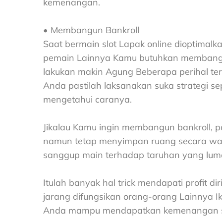
kemenangan.
• Membangun Bankroll
Saat bermain slot Lapak online dioptima
pemain Lainnya Kamu butuhkan membangu
lakukan makin Agung Beberapa perihal ter
Anda pastilah laksanakan suka strategi sep
mengetahui caranya.
Jikalau Kamu ingin membangun bankroll, pak
namun tetap menyimpan ruang secara waja
sanggup main terhadap taruhan yang lumay
Itulah banyak hal trick mendapati profit di
jarang difungsikan orang-orang Lainnya Ik
Anda mampu mendapatkan kemenangan s