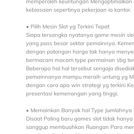
memperoleh keuntungan Mengoptimalkan B
kebiasaan sepertinya pekerjaan ia kantor.
• Pilih Mesin Slot yg Terkini Tepat
Siapa tersangka nyatanya game mesin slo
yang pass besar sektor pemainnya. Kement
dengan potongan harga tak hanya menye
bermacam macam type permainan sbg ters
Beberapa hal hal tersebut sengaja dise
pemainnanya mampu meraih untung yg Men
dengan cara apa win strategi yg terkini K
presentasi kemenangan yang tinggi.
• Memainkan Banyak hal Type Jumlahnya
Disaat Paling baru games slot tidak hanya
sanggup membuahkan Ruangan Para mente