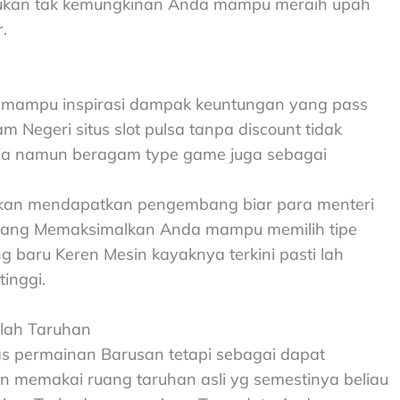
ukan tak kemungkinan Anda mampu meraih upah
.
t mampu inspirasi dampak keuntungan yang pass
 Negeri situs slot pulsa tanpa discount tidak
a namun beragam type game juga sebagai
iakan mendapatkan pengembang biar para menteri
ang Memaksimalkan Anda mampu memilih tipe
 baru Keren Mesin kayaknya terkini pasti lah
inggi.
mlah Taruhan
as permainan Barusan tetapi sebagai dapat
n memakai ruang taruhan asli yg semestinya beliau