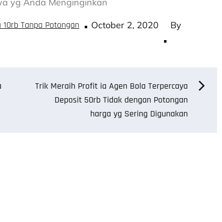
a yg Anda Menginginkan
Posted
a 10rb Tanpa Potongan
October 2, 2020
By
on
a
Trik Meraih Profit ia Agen Bola Terpercaya
Deposit 50rb Tidak dengan Potongan
harga yg Sering Digunakan