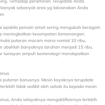
ing. Terhadap peraminan Terupdate Anda
l banyak sebanyak area yg laksanakan Anda
an.
ahui apabila pemain amat sering mengubah beragam
up meningkatkan kesempatan kemenangan.
mulai putaran macam mana nomial 10 ribu,
in ubahlah banyaknya taruhan menjadi 15 ribu,
ranyar lumayan ampuh kemendagri mendapatkan
Bonus
yai putaran bonusnya. Mesin kayaknya terupdate
erlebih tidak sedikit oleh sebab itu kepada mesin
onus, Anda selayaknya mengaktifkannya terlebih