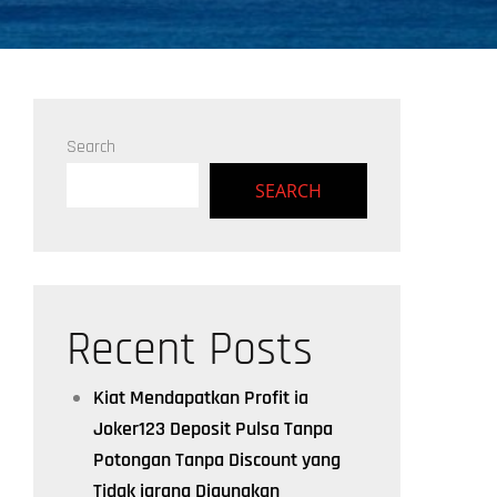
Search
SEARCH
Recent Posts
Kiat Mendapatkan Profit ia
Joker123 Deposit Pulsa Tanpa
Potongan Tanpa Discount yang
Tidak jarang Digunakan