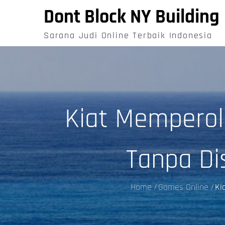
Skip
Dont Block NY Building
to
content
Sarana Judi Online Terbaik Indonesia
Kiat Memperole
Tanpa Di
Home
Games Online
Ki