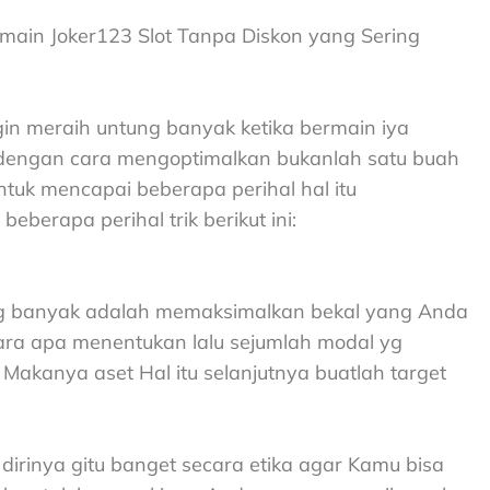
rmain Joker123 Slot Tanpa Diskon yang Sering
in meraih untung banyak ketika bermain iya
 dengan cara mengoptimalkan bukanlah satu buah
untuk mencapai beberapa perihal hal itu
berapa perihal trik berikut ini:
ng banyak adalah memaksimalkan bekal yang Anda
ra apa menentukan lalu sejumlah modal yg
Makanya aset Hal itu selanjutnya buatlah target
rinya gitu banget secara etika agar Kamu bisa