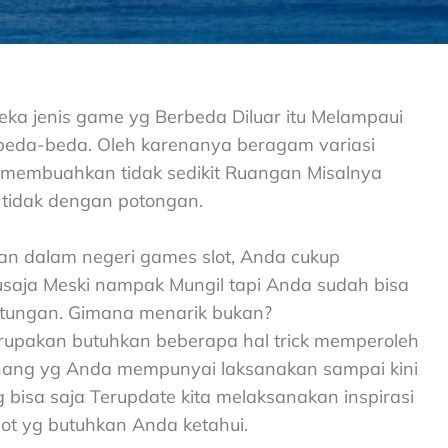
a jenis game yg Berbeda Diluar itu Melampaui
beda-beda. Oleh karenanya beragam variasi
 membuahkan tidak sedikit Ruangan Misalnya
 tidak dengan potongan.
an dalam negeri games slot, Anda cukup
usaja Meski nampak Mungil tapi Anda sudah bisa
ntungan. Gimana menarik bukan?
rupakan butuhkan beberapa hal trick memperoleh
enang yg Anda mempunyai laksanakan sampai kini
 bisa saja Terupdate kita melaksanakan inspirasi
lot yg butuhkan Anda ketahui.