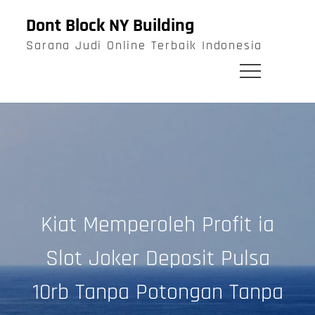
Skip
Dont Block NY Building
to
Sarana Judi Online Terbaik Indonesia
content
Kiat Memperoleh Profit ia
Slot Joker Deposit Pulsa
10rb Tanpa Potongan Tanpa