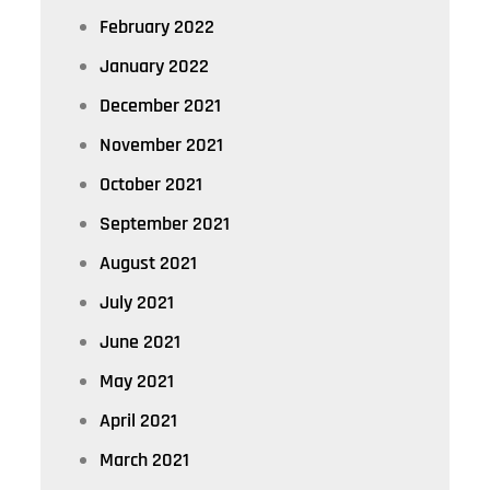
February 2022
January 2022
December 2021
November 2021
October 2021
September 2021
August 2021
July 2021
June 2021
May 2021
April 2021
March 2021