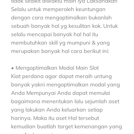
tidak sedikit diwaktu main iya Laksanakan
Selalu untuk memperoleh keuntungan
dengan cara mengoptimalkan bukanlah
sebuah banyak hal yg kesulitan kok. Untuk
selalu mencapai banyak hal hal itu
membutuhkan skill yg mumpuni & yang
merupakan banyak hal cara berikut ini:
• Mengoptimalkan Modal Main Slot
Kiat perdana agar dapat meraih untung
banyak yakni mengoptimalkan modal yang
Anda Mempunyai Anda dapat memulai
bagaimana menentukan lalu sejumlah aset
yang lakukan Anda keluarkan setiap
harinya. Maka itu aset Hal tersebut
kemudian buatlah target kemenangan yang