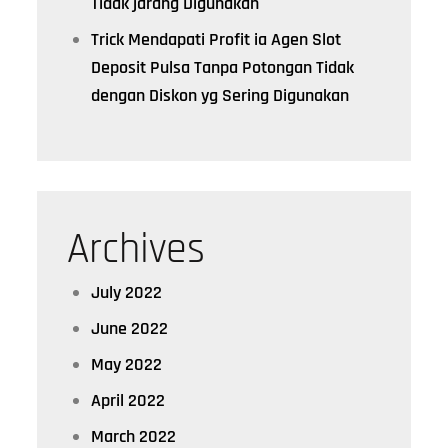
Tidak jarang Digunakan
Trick Mendapati Profit ia Agen Slot
Deposit Pulsa Tanpa Potongan Tidak
dengan Diskon yg Sering Digunakan
Archives
July 2022
June 2022
May 2022
April 2022
March 2022