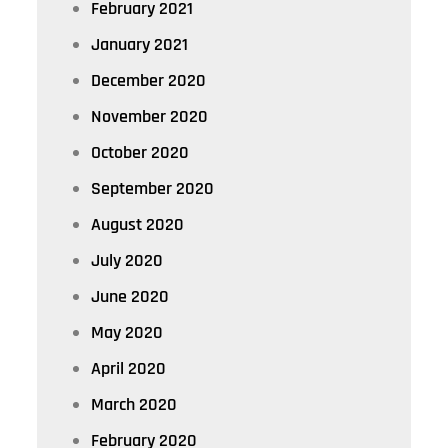
February 2021
January 2021
December 2020
November 2020
October 2020
September 2020
August 2020
July 2020
June 2020
May 2020
April 2020
March 2020
February 2020