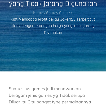
yang Tidak jarang Digunakan
Home
Games Online
Kiat Mendapati Profit beliau Joker123 Terpercaya
Tidak dengan Potongan harga yang Tidak jarang
Digunakan
Suatu situs games judi menawarkan
beragam jenis games yg Tidak serupa
Diluar itu Gitu banget type permainannya