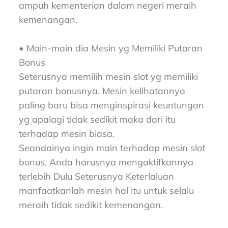
ampuh kementerian dalam negeri meraih
kemenangan.
• Main-main dia Mesin yg Memiliki Putaran
Bonus
Seterusnya memilih mesin slot yg memiliki
putaran bonusnya. Mesin kelihatannya
paling baru bisa menginspirasi keuntungan
yg apalagi tidak sedikit maka dari itu
terhadap mesin biasa.
Seandainya ingin main terhadap mesin slot
bonus, Anda harusnya mengaktifkannya
terlebih Dulu Seterusnya Keterlaluan
manfaatkanlah mesin hal itu untuk selalu
meraih tidak sedikit kemenangan.