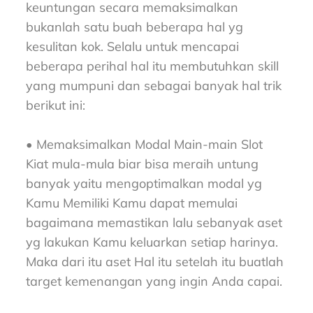
keuntungan secara memaksimalkan
bukanlah satu buah beberapa hal yg
kesulitan kok. Selalu untuk mencapai
beberapa perihal hal itu membutuhkan skill
yang mumpuni dan sebagai banyak hal trik
berikut ini:
• Memaksimalkan Modal Main-main Slot
Kiat mula-mula biar bisa meraih untung
banyak yaitu mengoptimalkan modal yg
Kamu Memiliki Kamu dapat memulai
bagaimana memastikan lalu sebanyak aset
yg lakukan Kamu keluarkan setiap harinya.
Maka dari itu aset Hal itu setelah itu buatlah
target kemenangan yang ingin Anda capai.