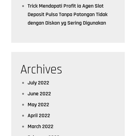
Trick Mendapati Profit ia Agen Slot
Deposit Pulsa Tanpa Potongan Tidak
dengan Diskon yg Sering Digunakan
Archives
July 2022
June 2022
May 2022
April 2022
March 2022