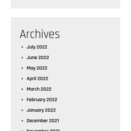
Archives
July 2022
June 2022
May 2022
April 2022
March 2022
February 2022
January 2022
December 2021