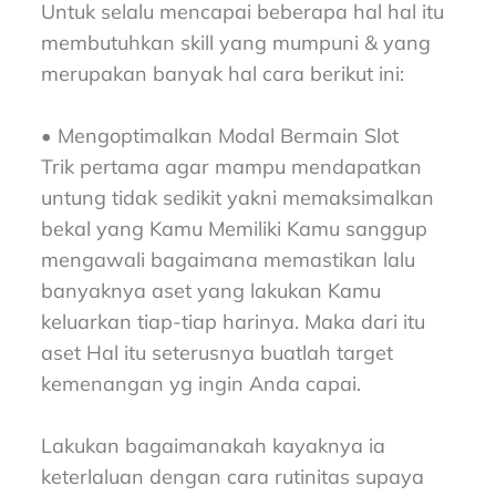
Untuk selalu mencapai beberapa hal hal itu
membutuhkan skill yang mumpuni & yang
merupakan banyak hal cara berikut ini:
• Mengoptimalkan Modal Bermain Slot
Trik pertama agar mampu mendapatkan
untung tidak sedikit yakni memaksimalkan
bekal yang Kamu Memiliki Kamu sanggup
mengawali bagaimana memastikan lalu
banyaknya aset yang lakukan Kamu
keluarkan tiap-tiap harinya. Maka dari itu
aset Hal itu seterusnya buatlah target
kemenangan yg ingin Anda capai.
Lakukan bagaimanakah kayaknya ia
keterlaluan dengan cara rutinitas supaya