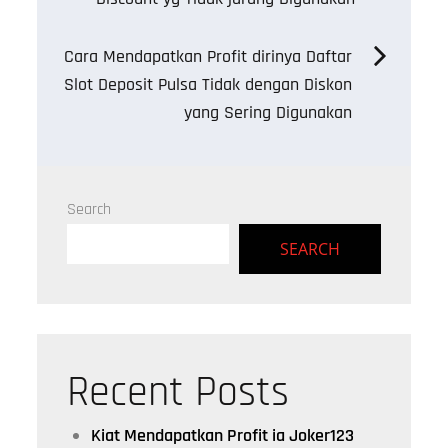
navigation
Cara Mendapatkan Profit dirinya Daftar
Slot Deposit Pulsa Tidak dengan Diskon
yang Sering Digunakan
Search
SEARCH
Recent Posts
Kiat Mendapatkan Profit ia Joker123