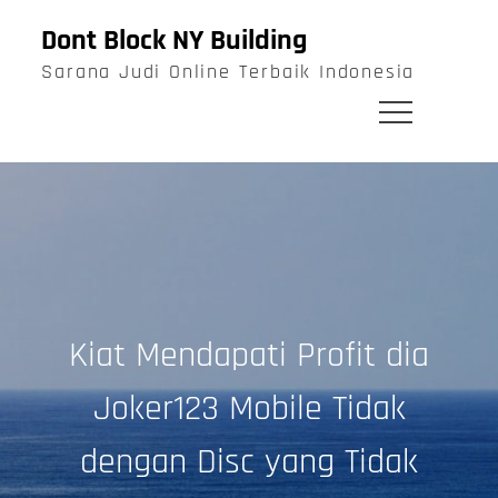
Skip
Dont Block NY Building
to
Sarana Judi Online Terbaik Indonesia
content
Kiat Mendapati Profit dia
Joker123 Mobile Tidak
dengan Disc yang Tidak