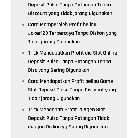
Deposit Pulsa Tanpa Potongan Tanpa
Discount yang Tidak jarang Digunakan
Cara Memperoleh Profit beliau
Joker123 Terpercaya Tanpa Diskon yang
Tidak jarang Digunakan
Trick Mendapatkan Profit dia Slot Online
Deposit Pulsa Tanpa Potongan Tanpa
Disc yang Sering Digunakan
Cara Mendapatkan Profit beliau Game
Slot Deposit Pulsa Tanpa Discount yang
Tidak jarang Digunakan
Trick Mendapati Profit ia Agen Slot
Deposit Pulsa Tanpa Potongan Tidak
dengan Diskon yg Sering Digunakan