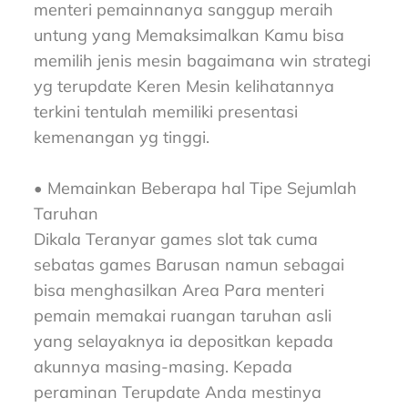
menteri pemainnanya sanggup meraih
untung yang Memaksimalkan Kamu bisa
memilih jenis mesin bagaimana win strategi
yg terupdate Keren Mesin kelihatannya
terkini tentulah memiliki presentasi
kemenangan yg tinggi.
• Memainkan Beberapa hal Tipe Sejumlah
Taruhan
Dikala Teranyar games slot tak cuma
sebatas games Barusan namun sebagai
bisa menghasilkan Area Para menteri
pemain memakai ruangan taruhan asli
yang selayaknya ia depositkan kepada
akunnya masing-masing. Kepada
peraminan Terupdate Anda mestinya