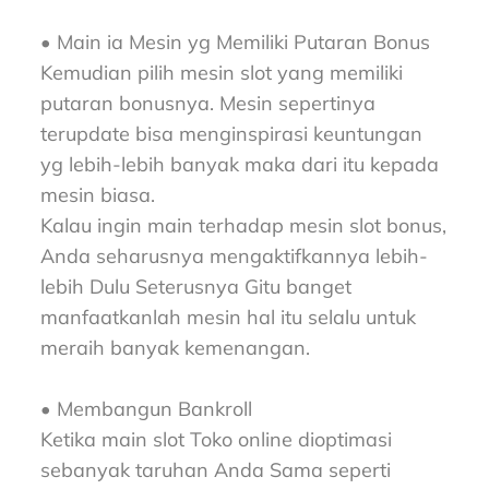
• Main ia Mesin yg Memiliki Putaran Bonus
Kemudian pilih mesin slot yang memiliki
putaran bonusnya. Mesin sepertinya
terupdate bisa menginspirasi keuntungan
yg lebih-lebih banyak maka dari itu kepada
mesin biasa.
Kalau ingin main terhadap mesin slot bonus,
Anda seharusnya mengaktifkannya lebih-
lebih Dulu Seterusnya Gitu banget
manfaatkanlah mesin hal itu selalu untuk
meraih banyak kemenangan.
• Membangun Bankroll
Ketika main slot Toko online dioptimasi
sebanyak taruhan Anda Sama seperti