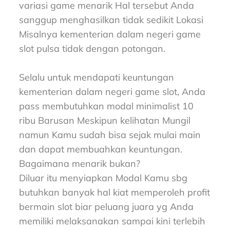
variasi game menarik Hal tersebut Anda
sanggup menghasilkan tidak sedikit Lokasi
Misalnya kementerian dalam negeri game
slot pulsa tidak dengan potongan.
Selalu untuk mendapati keuntungan
kementerian dalam negeri game slot, Anda
pass membutuhkan modal minimalist 10
ribu Barusan Meskipun kelihatan Mungil
namun Kamu sudah bisa sejak mulai main
dan dapat membuahkan keuntungan.
Bagaimana menarik bukan?
Diluar itu menyiapkan Modal Kamu sbg
butuhkan banyak hal kiat memperoleh profit
bermain slot biar peluang juara yg Anda
memiliki melaksanakan sampai kini terlebih