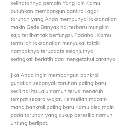
kelihatannya pemain Yang lain Kamu
butuhkan membangun bankroll agar
taruhan yang Anda mempunyai laksanakan
makin Gede Banyak hal terbaru mungkin
saja terlihat tak berfungsi. Padahal, Kamu
tentu lah laksanakan menyukai taktik
nampaknya terupdate selanjutnya
seringkali berlatih dan mengetahui caranya.
Jika Anda ingin membangun bankroll,
gunakan sebanyak taruhan paling baru
kecil hal itu Lalu namun terus menaruh
tempat secara wajar. Kemudian macam
mana bankroll paling baru Kamu bisa main
pada taruhan yang cukup beresiko namun
untung berlipat.