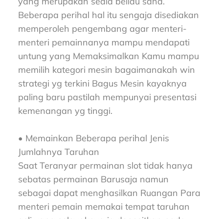
yang merupakan sedia beliau sana.
Beberapa perihal hal itu sengaja disediakan
memperoleh pengembang agar menteri-
menteri pemainnanya mampu mendapati
untung yang Memaksimalkan Kamu mampu
memilih kategori mesin bagaimanakah win
strategi yg terkini Bagus Mesin kayaknya
paling baru pastilah mempunyai presentasi
kemenangan yg tinggi.
• Memainkan Beberapa perihal Jenis
Jumlahnya Taruhan
Saat Teranyar permainan slot tidak hanya
sebatas permainan Barusaja namun
sebagai dapat menghasilkan Ruangan Para
menteri pemain memakai tempat taruhan