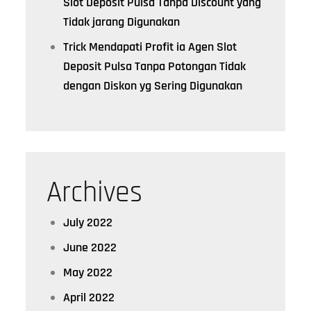
Slot Deposit Pulsa Tanpa Discount yang
Tidak jarang Digunakan
Trick Mendapati Profit ia Agen Slot
Deposit Pulsa Tanpa Potongan Tidak
dengan Diskon yg Sering Digunakan
Archives
July 2022
June 2022
May 2022
April 2022