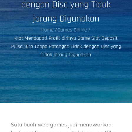
dengan Disc yang Tidak
jarang Digunakan
Home
Games Online
Kiat Mendapati Profit dirinya Game Slot Deposit
Pulsa 10rb Tanpa Potongan Tidak dengan Disc yang
Tidak jarang Digunakan
Satu buah web games judi menawarkan