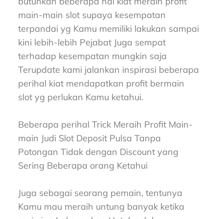
butuhkan beberapa hal kiat meraih profit
main-main slot supaya kesempatan
terpandai yg Kamu memiliki lakukan sampai
kini lebih-lebih Pejabat Juga sempat
terhadap kesempatan mungkin saja
Terupdate kami jalankan inspirasi beberapa
perihal kiat mendapatkan profit bermain
slot yg perlukan Kamu ketahui.
Beberapa perihal Trick Meraih Profit Main-
main Judi Slot Deposit Pulsa Tanpa
Potongan Tidak dengan Discount yang
Sering Beberapa orang Ketahui
Juga sebagai seorang pemain, tentunya
Kamu mau meraih untung banyak ketika