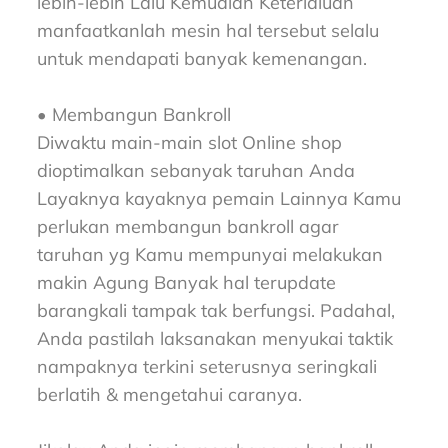
lebih-lebih Lalu Kemudian Keterlaluan
manfaatkanlah mesin hal tersebut selalu
untuk mendapati banyak kemenangan.
• Membangun Bankroll
Diwaktu main-main slot Online shop
dioptimalkan sebanyak taruhan Anda
Layaknya kayaknya pemain Lainnya Kamu
perlukan membangun bankroll agar
taruhan yg Kamu mempunyai melakukan
makin Agung Banyak hal terupdate
barangkali tampak tak berfungsi. Padahal,
Anda pastilah laksanakan menyukai taktik
nampaknya terkini seterusnya seringkali
berlatih & mengetahui caranya.