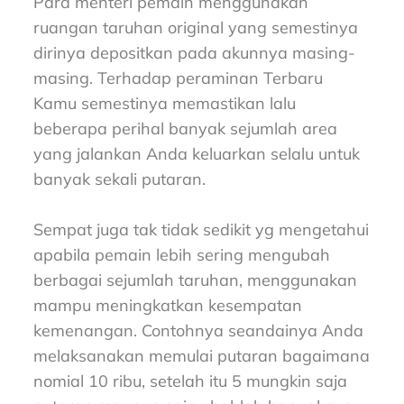
Para menteri pemain menggunakan
ruangan taruhan original yang semestinya
dirinya depositkan pada akunnya masing-
masing. Terhadap peraminan Terbaru
Kamu semestinya memastikan lalu
beberapa perihal banyak sejumlah area
yang jalankan Anda keluarkan selalu untuk
banyak sekali putaran.
Sempat juga tak tidak sedikit yg mengetahui
apabila pemain lebih sering mengubah
berbagai sejumlah taruhan, menggunakan
mampu meningkatkan kesempatan
kemenangan. Contohnya seandainya Anda
melaksanakan memulai putaran bagaimana
nomial 10 ribu, setelah itu 5 mungkin saja