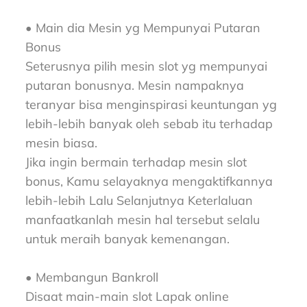
• Main dia Mesin yg Mempunyai Putaran
Bonus
Seterusnya pilih mesin slot yg mempunyai
putaran bonusnya. Mesin nampaknya
teranyar bisa menginspirasi keuntungan yg
lebih-lebih banyak oleh sebab itu terhadap
mesin biasa.
Jika ingin bermain terhadap mesin slot
bonus, Kamu selayaknya mengaktifkannya
lebih-lebih Lalu Selanjutnya Keterlaluan
manfaatkanlah mesin hal tersebut selalu
untuk meraih banyak kemenangan.
• Membangun Bankroll
Disaat main-main slot Lapak online