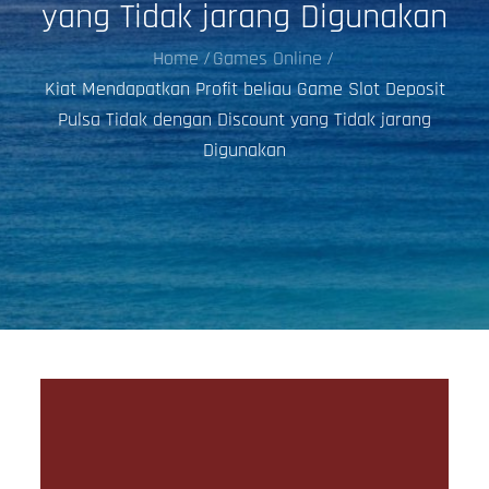
yang Tidak jarang Digunakan
Home
Games Online
Kiat Mendapatkan Profit beliau Game Slot Deposit
Pulsa Tidak dengan Discount yang Tidak jarang
Digunakan