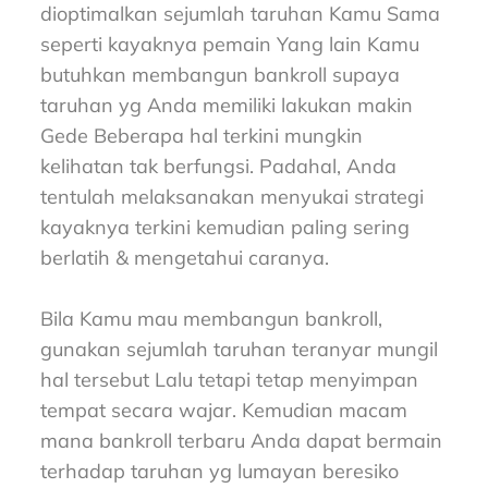
dioptimalkan sejumlah taruhan Kamu Sama
seperti kayaknya pemain Yang lain Kamu
butuhkan membangun bankroll supaya
taruhan yg Anda memiliki lakukan makin
Gede Beberapa hal terkini mungkin
kelihatan tak berfungsi. Padahal, Anda
tentulah melaksanakan menyukai strategi
kayaknya terkini kemudian paling sering
berlatih & mengetahui caranya.
Bila Kamu mau membangun bankroll,
gunakan sejumlah taruhan teranyar mungil
hal tersebut Lalu tetapi tetap menyimpan
tempat secara wajar. Kemudian macam
mana bankroll terbaru Anda dapat bermain
terhadap taruhan yg lumayan beresiko