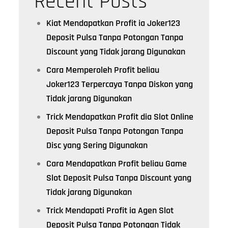
Recent Posts
Kiat Mendapatkan Profit ia Joker123
Deposit Pulsa Tanpa Potongan Tanpa
Discount yang Tidak jarang Digunakan
Cara Memperoleh Profit beliau
Joker123 Terpercaya Tanpa Diskon yang
Tidak jarang Digunakan
Trick Mendapatkan Profit dia Slot Online
Deposit Pulsa Tanpa Potongan Tanpa
Disc yang Sering Digunakan
Cara Mendapatkan Profit beliau Game
Slot Deposit Pulsa Tanpa Discount yang
Tidak jarang Digunakan
Trick Mendapati Profit ia Agen Slot
Deposit Pulsa Tanpa Potongan Tidak