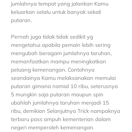
jumlahnya tempat yang jalankan Kamu
keluarkan selalu untuk banyak sekali
putaran.
Pernah juga tidak tidak sedikit yg
mengetahui apabila pemain lebih sering
mengubah beragam jumlahnya taruhan,
memanfaatkan mampu meningkatkan
peluang kemenangan. Contohnya
seandainya Kamu melaksanakan memulai
putaran gimana nomial 10 ribu, seterusnya
5 mungkin saja putaran maupun spin
ubahlah jumlahnya taruhan menjadi 15
ribu, demikian Selanjutnya Trick nampaknya
terbaru pass ampuh kementerian dalam
negeri memperoleh kemenangan.