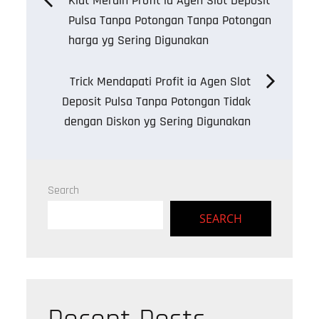
Post
Kiat Meraih Profit ia Agen Slot Deposit
Pulsa Tanpa Potongan Tanpa Potongan
navigation
harga yg Sering Digunakan
Trick Mendapati Profit ia Agen Slot
Deposit Pulsa Tanpa Potongan Tidak
dengan Diskon yg Sering Digunakan
Search
SEARCH