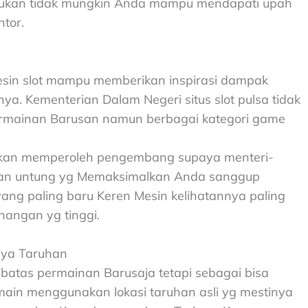
ukan tidak mungkin Anda mampu mendapati upah
ntor.
sin slot mampu memberikan inspirasi dampak
a. Kementerian Dalam Negeri situs slot pulsa tidak
ermainan Barusan namun berbagai kategori game
iakan memperoleh pengembang supaya menteri-
n untung yg Memaksimalkan Anda sanggup
yang paling baru Keren Mesin kelihatannya paling
nangan yg tinggi.
nya Taruhan
ebatas permainan Barusaja tetapi sebagai bisa
ain menggunakan lokasi taruhan asli yg mestinya