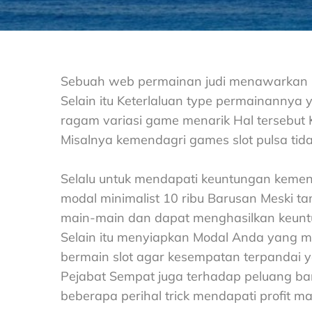
Sebuah web permainan judi menawarkan 
Selain itu Keterlaluan type permainanny
ragam variasi game menarik Hal terseb
Misalnya kemendagri games slot pulsa tid
Selalu untuk mendapati keuntungan keme
modal minimalist 10 ribu Barusan Meski ta
main-main dan dapat menghasilkan keun
Selain itu menyiapkan Modal Anda yang m
bermain slot agar kesempatan terpandai 
Pejabat Sempat juga terhadap peluang bara
beberapa perihal trick mendapati profit ma