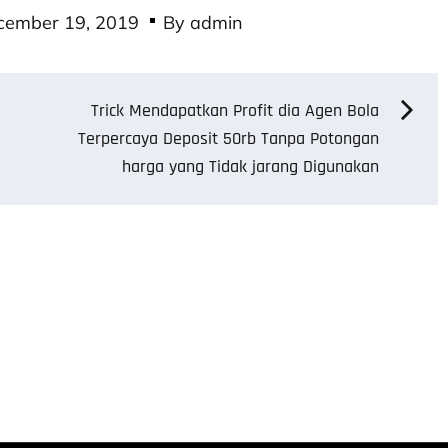
ted
cember 19, 2019
By
admin
Trick Mendapatkan Profit dia Agen Bola
Terpercaya Deposit 50rb Tanpa Potongan
harga yang Tidak jarang Digunakan