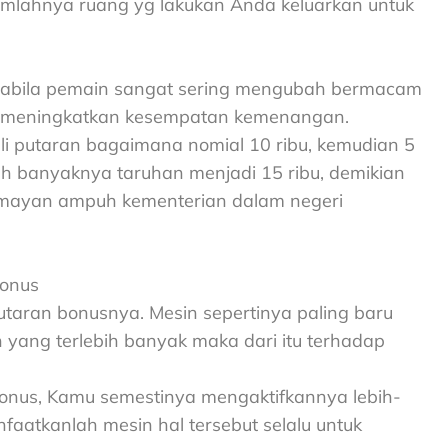
 jumlahnya ruang yg lakukan Anda keluarkan untuk
pabila pemain sangat sering mengubah bermacam
 meningkatkan kesempatan kemenangan.
 putaran bagaimana nomial 10 ribu, kemudian 5
h banyaknya taruhan menjadi 15 ribu, demikian
lumayan ampuh kementerian dalam negeri
Bonus
utaran bonusnya. Mesin sepertinya paling baru
yang terlebih banyak maka dari itu terhadap
onus, Kamu semestinya mengaktifkannya lebih-
nfaatkanlah mesin hal tersebut selalu untuk