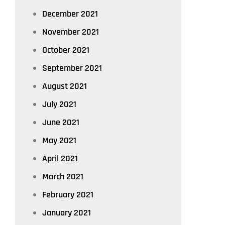
December 2021
November 2021
October 2021
September 2021
August 2021
July 2021
June 2021
May 2021
April 2021
March 2021
February 2021
January 2021