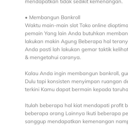
mendapatkan tidak sedikit kemenangan.
• Membangun Bankroll
Waktu main-main slot Toko online diopti
pemain Yang lain Anda butuhkan membang
lakukan makin Agung Beberapa hal teranyar
Anda pasti lah lakukan gemar taktik keliha
& mengetahui caranya.
Kalau Anda ingin membangun bankroll, gun
Dulu tapi konsisten menyimpan ruangan de
terkini Kamu dapat bermain kepada taruhan
Itulah beberapa hal kiat mendapati profit 
beberapa orang Lainnya Ikuti beberapa pe
sanggup mendapatkan kemenangan nam