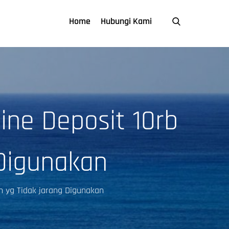
Home
Hubungi Kami
ine Deposit 10rb
 Digunakan
n yg Tidak jarang Digunakan