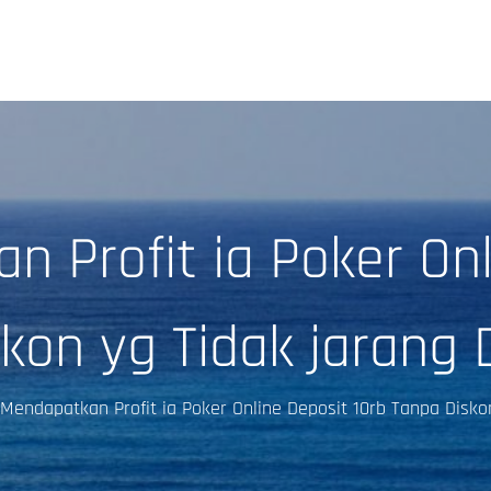
n Profit ia Poker Onl
kon yg Tidak jarang
 Mendapatkan Profit ia Poker Online Deposit 10rb Tanpa Disko