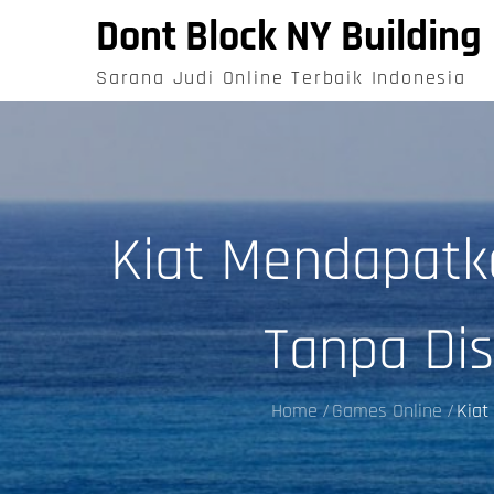
Skip
Dont Block NY Building
to
content
Sarana Judi Online Terbaik Indonesia
Kiat Mendapatka
Tanpa Dis
Home
Games Online
Kiat