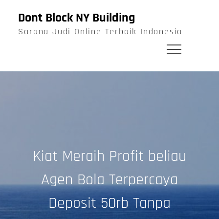
Skip
Dont Block NY Building
to
Sarana Judi Online Terbaik Indonesia
content
Kiat Meraih Profit beliau
Agen Bola Terpercaya
Deposit 50rb Tanpa