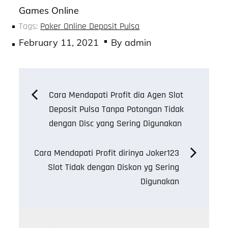
Games Online
Tags:
Poker Online Deposit Pulsa
Posted
February 11, 2021
By
admin
on
Post
Cara Mendapati Profit dia Agen Slot
Deposit Pulsa Tanpa Potongan Tidak
navigation
dengan Disc yang Sering Digunakan
Cara Mendapati Profit dirinya Joker123
Slot Tidak dengan Diskon yg Sering
Digunakan