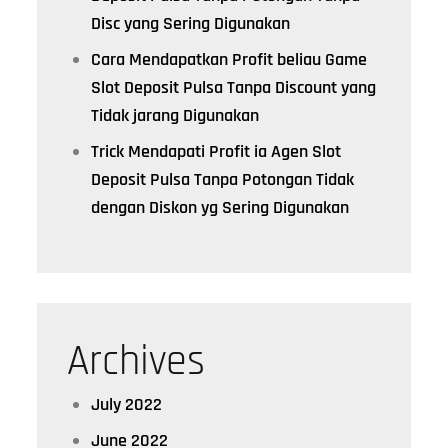
Disc yang Sering Digunakan
Cara Mendapatkan Profit beliau Game
Slot Deposit Pulsa Tanpa Discount yang
Tidak jarang Digunakan
Trick Mendapati Profit ia Agen Slot
Deposit Pulsa Tanpa Potongan Tidak
dengan Diskon yg Sering Digunakan
Archives
July 2022
June 2022