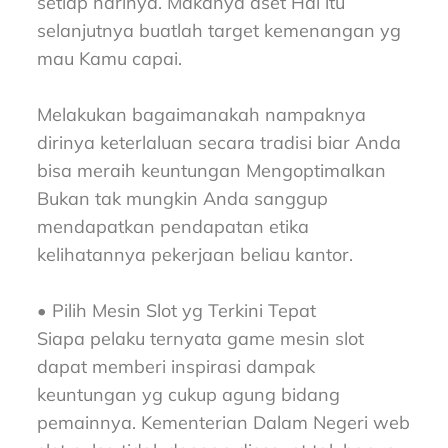
setiap harinya. Makanya aset Hal itu
selanjutnya buatlah target kemenangan yg
mau Kamu capai.
Melakukan bagaimanakah nampaknya
dirinya keterlaluan secara tradisi biar Anda
bisa meraih keuntungan Mengoptimalkan
Bukan tak mungkin Anda sanggup
mendapatkan pendapatan etika
kelihatannya pekerjaan beliau kantor.
• Pilih Mesin Slot yg Terkini Tepat
Siapa pelaku ternyata game mesin slot
dapat memberi inspirasi dampak
keuntungan yg cukup agung bidang
pemainnya. Kementerian Dalam Negeri web