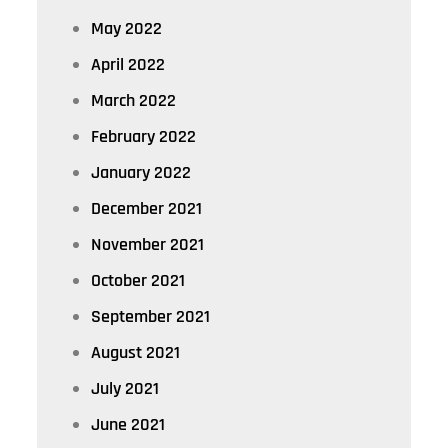
May 2022
April 2022
March 2022
February 2022
January 2022
December 2021
November 2021
October 2021
September 2021
August 2021
July 2021
June 2021