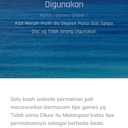
Digunakan
Home
Games Online
Kiat Meraih Profit dia Deposit Pulsa Slot Tanpa
Disc yg Tidak jarang Digunakan
Satu buah website permainan judi
menawarkan bermacam tipe games yg
Tidak sama Diluar itu Melampaui batas tipe
permainannya sebagai berbeda-beda.