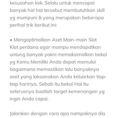
kesusahan kok. Selalu untuk mencapai
banyak hal hal tersebut membutuhkan skill
yg mumpuni & yang merupakan beberapa
perihal trik berikut ini:
• Mengoptimalkan Aset Main-main Slot
Kiat perdana agar mampu mendapatkan
untung banyak yakni memaksimalkan bekal
yg Kamu Memiliki Anda dapat memulai
bagaimana memastikan lalu banyaknya
aset yang laksanakan Anda keluarkan tiap-
tiap harinya. Sebab itu bekal Hal itu
seterusnya buatlah target kemenangan yg
ingin Anda capai.
Jalankan dengan cara apa nampaknya dia