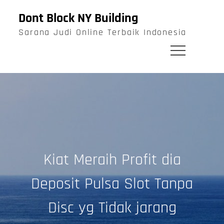
Skip
Dont Block NY Building
to
Sarana Judi Online Terbaik Indonesia
content
Kiat Meraih Profit dia
Deposit Pulsa Slot Tanpa
Disc yg Tidak jarang