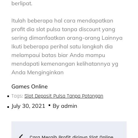
berlipat.
Itulah beberapa hal cara mendapatkan
profit dia slot pulsa tanpa discount yang
sering dimanfaatkan orang-orang Lainnya
Ikuti beberapa perihal satu langkah dia
melampaui batas biar Anda mampu
mendapati kemenangan kelihatannya yg
Anda Menginginkan
Games Online
Tags:
Slot Deposit Pulsa Tanpa Potongan
Posted
July 30, 2021
By
admin
on
Post
Cara Meraih Profit dirinya Slot Online