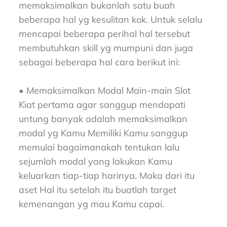
memaksimalkan bukanlah satu buah
beberapa hal yg kesulitan kok. Untuk selalu
mencapai beberapa perihal hal tersebut
membutuhkan skill yg mumpuni dan juga
sebagai beberapa hal cara berikut ini:
• Memaksimalkan Modal Main-main Slot
Kiat pertama agar sanggup mendapati
untung banyak adalah memaksimalkan
modal yg Kamu Memiliki Kamu sanggup
memulai bagaimanakah tentukan lalu
sejumlah modal yang lakukan Kamu
keluarkan tiap-tiap harinya. Maka dari itu
aset Hal itu setelah itu buatlah target
kemenangan yg mau Kamu capai.