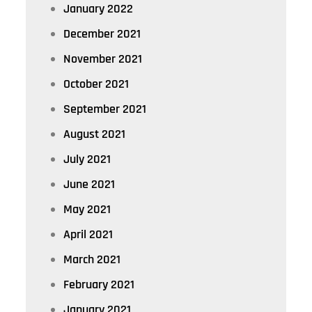
January 2022
December 2021
November 2021
October 2021
September 2021
August 2021
July 2021
June 2021
May 2021
April 2021
March 2021
February 2021
January 2021