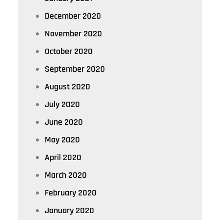
December 2020
November 2020
October 2020
September 2020
August 2020
July 2020
June 2020
May 2020
April 2020
March 2020
February 2020
January 2020