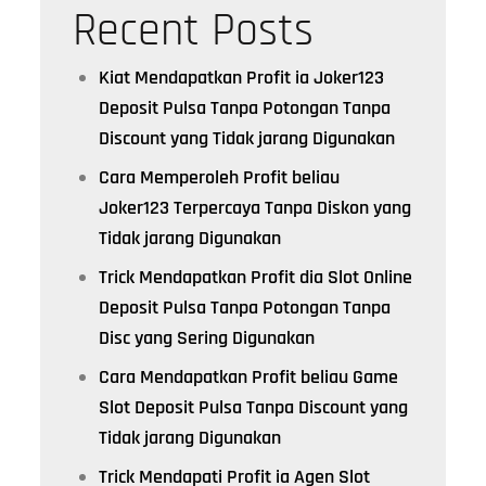
Recent Posts
Kiat Mendapatkan Profit ia Joker123
Deposit Pulsa Tanpa Potongan Tanpa
Discount yang Tidak jarang Digunakan
Cara Memperoleh Profit beliau
Joker123 Terpercaya Tanpa Diskon yang
Tidak jarang Digunakan
Trick Mendapatkan Profit dia Slot Online
Deposit Pulsa Tanpa Potongan Tanpa
Disc yang Sering Digunakan
Cara Mendapatkan Profit beliau Game
Slot Deposit Pulsa Tanpa Discount yang
Tidak jarang Digunakan
Trick Mendapati Profit ia Agen Slot