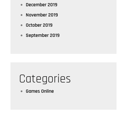
December 2019
November 2019
October 2019
September 2019
Categories
Games Online