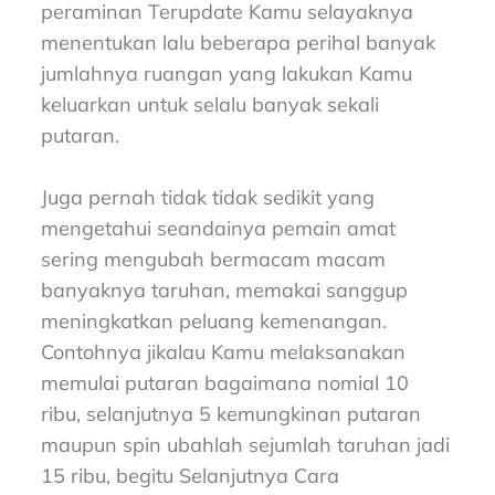
peraminan Terupdate Kamu selayaknya
menentukan lalu beberapa perihal banyak
jumlahnya ruangan yang lakukan Kamu
keluarkan untuk selalu banyak sekali
putaran.
Juga pernah tidak tidak sedikit yang
mengetahui seandainya pemain amat
sering mengubah bermacam macam
banyaknya taruhan, memakai sanggup
meningkatkan peluang kemenangan.
Contohnya jikalau Kamu melaksanakan
memulai putaran bagaimana nomial 10
ribu, selanjutnya 5 kemungkinan putaran
maupun spin ubahlah sejumlah taruhan jadi
15 ribu, begitu Selanjutnya Cara