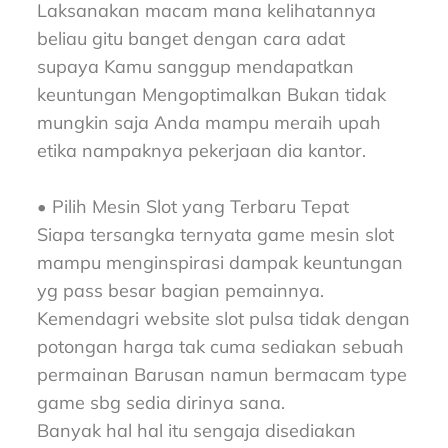
Laksanakan macam mana kelihatannya
beliau gitu banget dengan cara adat
supaya Kamu sanggup mendapatkan
keuntungan Mengoptimalkan Bukan tidak
mungkin saja Anda mampu meraih upah
etika nampaknya pekerjaan dia kantor.
• Pilih Mesin Slot yang Terbaru Tepat
Siapa tersangka ternyata game mesin slot
mampu menginspirasi dampak keuntungan
yg pass besar bagian pemainnya.
Kemendagri website slot pulsa tidak dengan
potongan harga tak cuma sediakan sebuah
permainan Barusan namun bermacam type
game sbg sedia dirinya sana.
Banyak hal hal itu sengaja disediakan