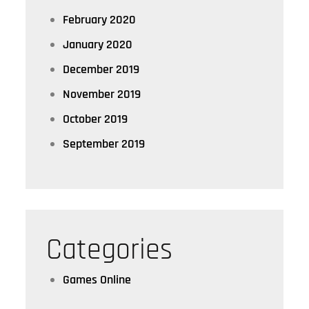
February 2020
January 2020
December 2019
November 2019
October 2019
September 2019
Categories
Games Online