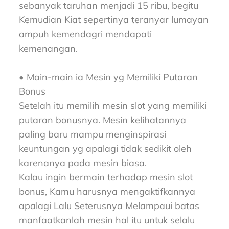
sebanyak taruhan menjadi 15 ribu, begitu
Kemudian Kiat sepertinya teranyar lumayan
ampuh kemendagri mendapati
kemenangan.
• Main-main ia Mesin yg Memiliki Putaran
Bonus
Setelah itu memilih mesin slot yang memiliki
putaran bonusnya. Mesin kelihatannya
paling baru mampu menginspirasi
keuntungan yg apalagi tidak sedikit oleh
karenanya pada mesin biasa.
Kalau ingin bermain terhadap mesin slot
bonus, Kamu harusnya mengaktifkannya
apalagi Lalu Seterusnya Melampaui batas
manfaatkanlah mesin hal itu untuk selalu