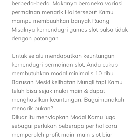
berbeda-beda. Makanya beraneka variasi
permainan menarik Hal tersebut Kamu
mampu membuahkan banyak Ruang
Misalnya kemendagri games slot pulsa tidak
dengan potongan.
Untuk selalu mendapatkan keuntungan
kemendagri permainan slot, Anda cukup
membutuhkan modal minimalis 10 ribu
Barusan Meski kelihatan Mungil tapi Kamu
telah bisa sejak mulai main & dapat
menghasilkan keuntungan. Bagaimanakah
menarik bukan?
Diluar itu menyiapkan Modal Kamu juga
sebagai perlukan beberapa perihal cara
memperoleh profit main-main slot biar