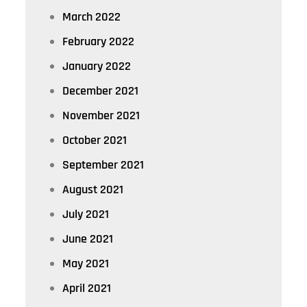
March 2022
February 2022
January 2022
December 2021
November 2021
October 2021
September 2021
August 2021
July 2021
June 2021
May 2021
April 2021