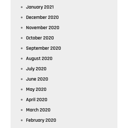
January 2021
December 2020
November 2020
October 2020
September 2020
August 2020
July 2020
June 2020
May 2020
April 2020
March 2020
February 2020