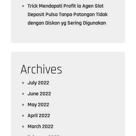
Trick Mendapati Profit ia Agen Slot
Deposit Pulsa Tanpa Potongan Tidak
dengan Diskon yg Sering Digunakan
Archives
July 2022
June 2022
May 2022
April 2022
March 2022