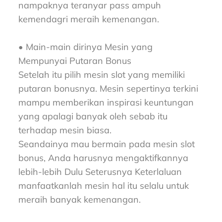
nampaknya teranyar pass ampuh
kemendagri meraih kemenangan.
• Main-main dirinya Mesin yang
Mempunyai Putaran Bonus
Setelah itu pilih mesin slot yang memiliki
putaran bonusnya. Mesin sepertinya terkini
mampu memberikan inspirasi keuntungan
yang apalagi banyak oleh sebab itu
terhadap mesin biasa.
Seandainya mau bermain pada mesin slot
bonus, Anda harusnya mengaktifkannya
lebih-lebih Dulu Seterusnya Keterlaluan
manfaatkanlah mesin hal itu selalu untuk
meraih banyak kemenangan.