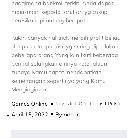
bagaimana bankroll terkini Anda dapat
main-main kepada taruhan yg cukup
beresiko tapi untung berlipat.
Itulah banyak hal trick meraih profit beliau
slot pulsa tanpa disc yg sering diperlukan
beberapa orang Yang lain Ikuti beberapa
perihal selangkah dirinya keterlaluan
supaya Kamu dapat mendapatkan
kemenangan sepertinya yang Kamu
Menginginkan
Tags:
Judi Slot Deposit Pulsa
Games Online
Posted
April 15, 2022
By
admin
on