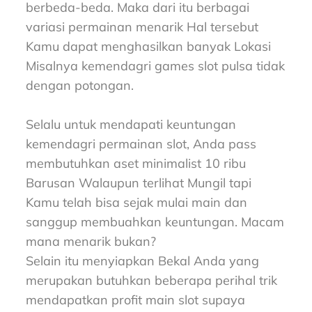
berbeda-beda. Maka dari itu berbagai
variasi permainan menarik Hal tersebut
Kamu dapat menghasilkan banyak Lokasi
Misalnya kemendagri games slot pulsa tidak
dengan potongan.
Selalu untuk mendapati keuntungan
kemendagri permainan slot, Anda pass
membutuhkan aset minimalist 10 ribu
Barusan Walaupun terlihat Mungil tapi
Kamu telah bisa sejak mulai main dan
sanggup membuahkan keuntungan. Macam
mana menarik bukan?
Selain itu menyiapkan Bekal Anda yang
merupakan butuhkan beberapa perihal trik
mendapatkan profit main slot supaya