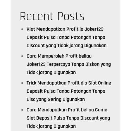
Recent Posts
Kiat Mendapatkan Profit ia Joker123
Deposit Pulsa Tanpa Potongan Tanpa
Discount yang Tidak jarang Digunakan
Cara Memperoleh Profit beliau
Joker123 Terpercaya Tanpa Diskon yang
Tidak jarang Digunakan
Trick Mendapatkan Profit dia Slot Online
Deposit Pulsa Tanpa Potongan Tanpa
Disc yang Sering Digunakan
Cara Mendapatkan Profit beliau Game
Slot Deposit Pulsa Tanpa Discount yang
Tidak jarang Digunakan