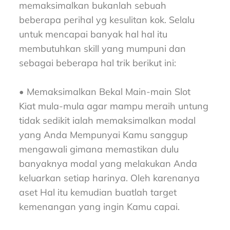
memaksimalkan bukanlah sebuah
beberapa perihal yg kesulitan kok. Selalu
untuk mencapai banyak hal hal itu
membutuhkan skill yang mumpuni dan
sebagai beberapa hal trik berikut ini:
• Memaksimalkan Bekal Main-main Slot
Kiat mula-mula agar mampu meraih untung
tidak sedikit ialah memaksimalkan modal
yang Anda Mempunyai Kamu sanggup
mengawali gimana memastikan dulu
banyaknya modal yang melakukan Anda
keluarkan setiap harinya. Oleh karenanya
aset Hal itu kemudian buatlah target
kemenangan yang ingin Kamu capai.